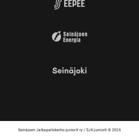
Seinäjoen Jalkapallokerho-juniorit ry / SJK-juniorit © 2026