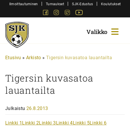
Siirry
|
|
|
Ilmoittautuminen
Turnaukset
SJK-Edustus
Koulutukset
sisältöön
Facebook
Instagram
Twitter
Youtube
Sjk-
Juniorit
Etusivu
»
Arkisto
»
Tigersin kuvasatoa lauantailta
Tigersin kuvasatoa
lauantailta
Julkaistu
26.8.2013
Linkki 1
Linkki 2
Linkki 3
Linkki 4
Linkki 5
Linkki 6