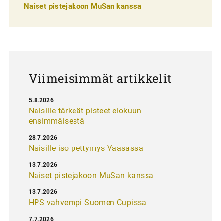
e
Naiset pistejakoon MuSan kanssa
l
a
u
s
Viimeisimmät artikkelit
5.8.2026
Naisille tärkeät pisteet elokuun
ensimmäisestä
28.7.2026
Naisille iso pettymys Vaasassa
13.7.2026
Naiset pistejakoon MuSan kanssa
13.7.2026
HPS vahvempi Suomen Cupissa
7.7.2026