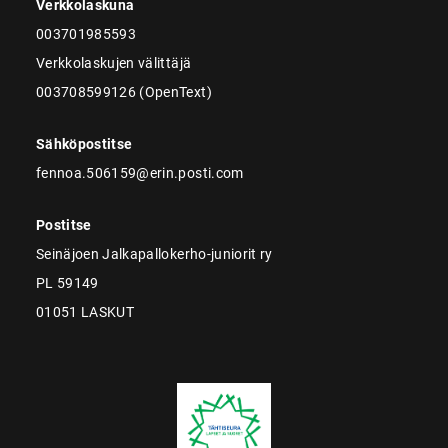
Verkkolaskuna
003701985593
Verkkolaskujen välittäjä
003708599126 (OpenText)
Sähköpostitse
fennoa.506159@erin.posti.com
Postitse
Seinäjoen Jalkapallokerho-juniorit ry
PL 59149
01051 LASKUT