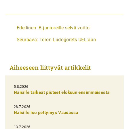
A
Edellinen:
B-junioreille selvä voitto
r
Seuraava:
Teron Ludogorets UEL:aan
t
i
k
Aiheeseen liittyvät artikkelit
k
e
l
5.8.2026
Naisille tärkeät pisteet elokuun ensimmäisestä
i
e
28.7.2026
n
Naisille iso pettymys Vaasassa
s
13.7.2026