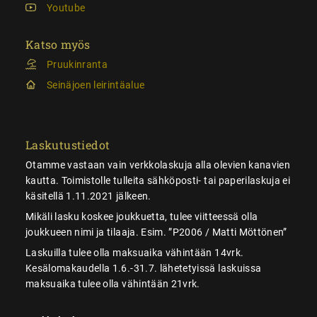
Youtube
Katso myös
Pruukinranta
Seinäjoen leirintäalue
Laskutustiedot
Otamme vastaan vain verkkolaskuja alla olevien kanavien
kautta. Toimistolle tulleita sähköposti- tai paperilaskuja ei
käsitellä 1.11.2021 jälkeen.
Mikäli lasku koskee joukkuetta, tulee viitteessä olla
joukkueen nimi ja tilaaja. Esim. ”P2006 / Matti Möttönen”
Laskuilla tulee olla maksuaika vähintään 14vrk.
Kesälomakaudella 1.6.-31.7. lähetetyissä laskuissa
maksuaika tulee olla vähintään 21vrk.