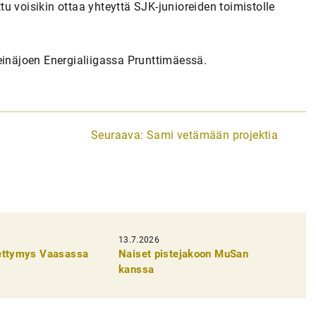
u voisikin ottaa yhteyttä SJK-junioreiden toimistolle
einäjoen Energialiigassa Prunttimäessä.
Seuraava:
Sami vetämään projektia
13.7.2026
pettymys Vaasassa
Naiset pistejakoon MuSan
kanssa