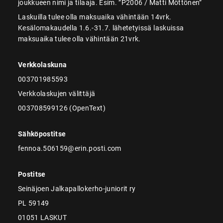
joukkueen nimi ja tilaaja. Esim. ”P2006 / Matti Möttönen”
Laskuilla tulee olla maksuaika vähintään 14vrk.
Kesälomakaudella 1.6.-31.7. lähetetyissä laskuissa
maksuaika tulee olla vähintään 21vrk.
Verkkolaskuna
003701985593
Verkkolaskujen välittäjä
003708599126 (OpenText)
Sähköpostitse
fennoa.506159@erin.posti.com
Postitse
Seinäjoen Jalkapallokerho-juniorit ry
PL 59149
01051 LASKUT