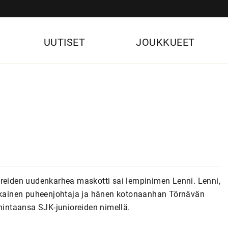
UUTISET
JOUKKUEET
oreiden uudenkarhea maskotti sai lempinimen Lenni. Lenni,
aikainen puheenjohtaja ja hänen kotonaanhan Törnävän
imintaansa SJK-junioreiden nimellä.