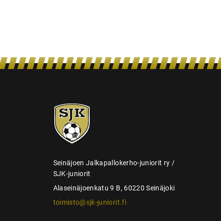
e
n
s
e
l
a
u
SJK-
s
juniorit
Seinäjoen Jalkapallokerho-juniorit ry /
SJK-juniorit
Alaseinäjoenkatu 9 B, 60220 Seinäjoki
toimisto@sjk-juniorit.fi