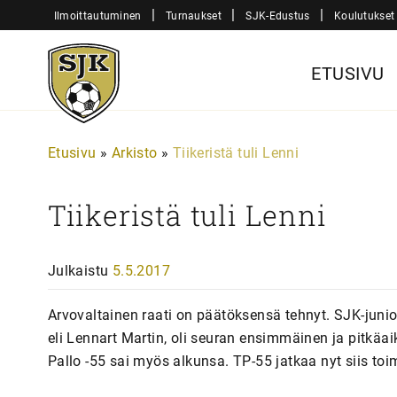
Siirry
|
|
|
Ilmoittautuminen
Turnaukset
SJK-Edustus
Koulutukset
sisältöön
Sjk-
ETUSIVU
Juniorit
Etusivu
»
Arkisto
»
Tiikeristä tuli Lenni
Tiikeristä tuli Lenni
Julkaistu
5.5.2017
Arvovaltainen raati on päätöksensä tehnyt. SJK-juni
eli Lennart Martin, oli seuran ensimmäinen ja pitkä
Pallo -55 sai myös alkunsa. TP-55 jatkaa nyt siis to