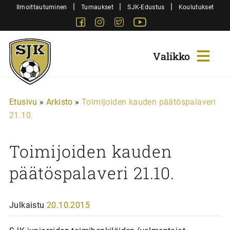
Siirry
|
|
|
Ilmoittautuminen
Turnaukset
SJK-Edustus
Koulutukset
sisältöön
Facebook
Instagram
Twitter
Youtube
Sjk-
Juniorit
Etusivu
»
Arkisto
»
Toimijoiden kauden päätöspalaveri
21.10.
Toimijoiden kauden
päätöspalaveri 21.10.
Julkaistu
20.10.2015