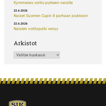
Kymmenes voitto putkeen naisille
22.6.2026
Naiset Suomen Cupin 8 parhaan joukkoon
22.6.2026
Naisten voittoputki venyy
Arkistot
Arkistot
SJK-