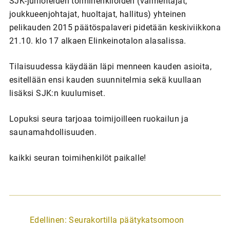
SJK-junioreiden toimihenkilöiden (valmentajat,
joukkueenjohtajat, huoltajat, hallitus) yhteinen
pelikauden 2015 päätöspalaveri pidetään keskiviikkona
21.10. klo 17 alkaen Elinkeinotalon alasalissa.
Tilaisuudessa käydään läpi menneen kauden asioita,
esitellään ensi kauden suunnitelmia sekä kuullaan
lisäksi SJK:n kuulumiset.
Lopuksi seura tarjoaa toimijoilleen ruokailun ja
saunamahdollisuuden.
kaikki seuran toimihenkilöt paikalle!
A
Edellinen:
Seurakortilla päätykatsomoon
r