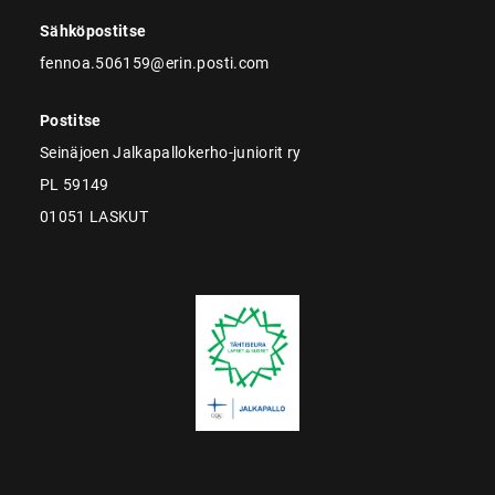
Sähköpostitse
fennoa.506159@erin.posti.com
Postitse
Seinäjoen Jalkapallokerho-juniorit ry
PL 59149
01051 LASKUT