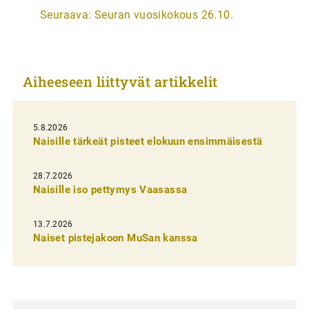
Seuraava:
Seuran vuosikokous 26.10.
t
i
k
Aiheeseen liittyvät artikkelit
k
e
l
5.8.2026
Naisille tärkeät pisteet elokuun ensimmäisestä
i
e
28.7.2026
n
Naisille iso pettymys Vaasassa
s
13.7.2026
e
Naiset pistejakoon MuSan kanssa
l
a
u