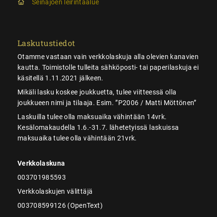
Seinäjoen leirintäalue
Laskutustiedot
Otamme vastaan vain verkkolaskuja alla olevien kanavien
kautta. Toimistolle tulleita sähköposti- tai paperilaskuja ei
käsitellä 1.11.2021 jälkeen.
Mikäli lasku koskee joukkuetta, tulee viitteessä olla
joukkueen nimi ja tilaaja. Esim. ”P2006 / Matti Möttönen”
Laskuilla tulee olla maksuaika vähintään 14vrk.
Kesälomakaudella 1.6.-31.7. lähetetyissä laskuissa
maksuaika tulee olla vähintään 21vrk.
Verkkolaskuna
003701985593
Verkkolaskujen välittäjä
003708599126 (OpenText)