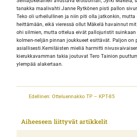
A
Edellinen:
Otteluennakko TP – KPT-85
r
t
Aiheeseen liittyvät artikkelit
i
k