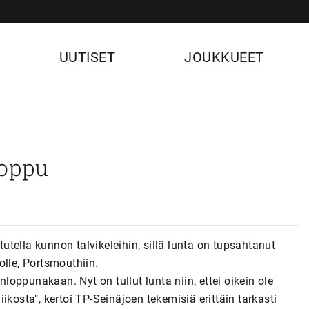
UUTISET
JOUKKUEET
loppu
tella kunnon talvikeleihin, sillä lunta on tupsahtanut
olle, Portsmouthiin.
nloppunakaan. Nyt on tullut lunta niin, ettei oikein ole
kosta", kertoi TP-Seinäjoen tekemisiä erittäin tarkasti