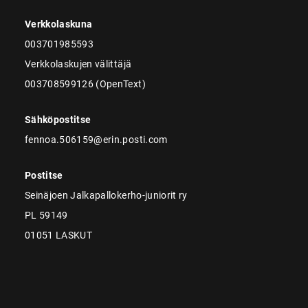
Verkkolaskuna
003701985593
Verkkolaskujen välittäjä
003708599126 (OpenText)
Sähköpostitse
fennoa.506159@erin.posti.com
Postitse
Seinäjoen Jalkapallokerho-juniorit ry
PL 59149
01051 LASKUT