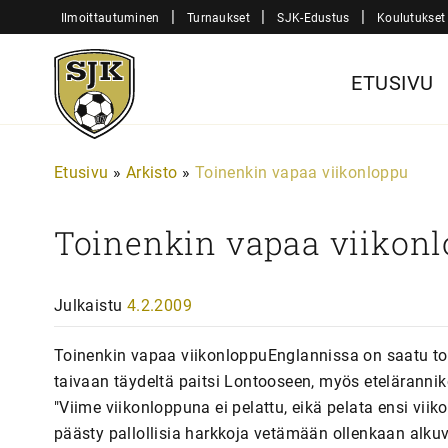
Siirry
|
|
|
Ilmoittautuminen
Turnaukset
SJK-Edustus
Koulutukset
sisältöön
Sjk-
ETUSIVU
Juniorit
Etusivu
»
Arkisto
»
Toinenkin vapaa viikonloppu
Toinenkin vapaa viikon
Julkaistu
4.2.2009
Toinenkin vapaa viikonloppuEnglannissa on saatu totu
taivaan täydeltä paitsi Lontooseen, myös etelärannik
"Viime viikonloppuna ei pelattu, eikä pelata ensi viiko
päästy pallollisia harkkoja vetämään ollenkaan alkuvii