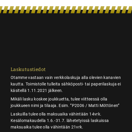
Laskutustiedot
Otamme vastaan vain verkkolaskuja alla olevien kanavien
kautta. Toimistolle tulleita sähköposti- tai paperilaskuja ei
käsitellä 1.11.2021 jälkeen.
Mikäli lasku koskee joukkuetta, tulee viitteessä olla
joukkueen nimi ja tilaaja. Esim. ”P2006 / Matti Möttönen”
Laskuilla tulee olla maksuaika vähintään 14vrk.
Kesälomakaudella 1.6.-31.7. lähetetyissä laskuissa
maksuaika tulee olla vähintään 21vrk.