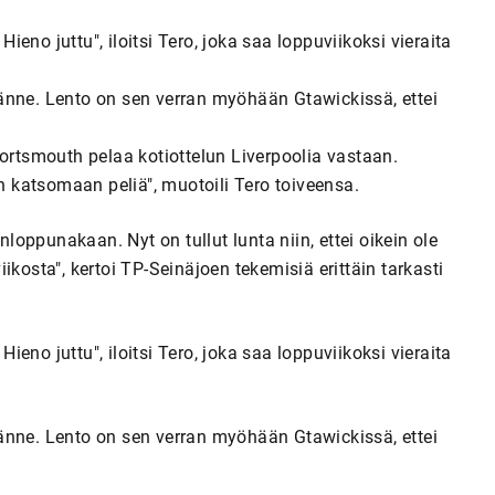
Hieno juttu", iloitsi Tero, joka saa loppuviikoksi vieraita
a tänne. Lento on sen verran myöhään Gtawickissä, ettei
n Portsmouth pelaa kotiottelun Liverpoolia vastaan.
än katsomaan peliä", muotoili Tero toiveensa.
nloppunakaan. Nyt on tullut lunta niin, ettei oikein ole
kosta", kertoi TP-Seinäjoen tekemisiä erittäin tarkasti
Hieno juttu", iloitsi Tero, joka saa loppuviikoksi vieraita
a tänne. Lento on sen verran myöhään Gtawickissä, ettei