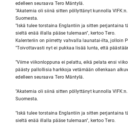
edelleen seuraava Tero Mäntylä.
"Akatemia oli siinä sitten pöllyttänyt kunnolla VIFK:n. 
Suomesta.
"Iskä tulee torstaina Englantiin ja sitten perjantain
sieltä enää illalla pääse tulemaan", kertoo Tero.
Kalenteriin on piirretty vahvalla launatai-ilta, jolloi
"Toivottavasti nyt ei pukkaa lisää lunta, että päästä
"Viime viikonloppuna ei pelattu, eikä pelata ensi viiko
päästy pallollisia harkkoja vetämään ollenkaan alkuvii
edelleen seuraava Tero Mäntylä.
"Akatemia oli siinä sitten pöllyttänyt kunnolla VIFK:n. 
Suomesta.
"Iskä tulee torstaina Englantiin ja sitten perjantain
sieltä enää illalla pääse tulemaan", kertoo Tero.