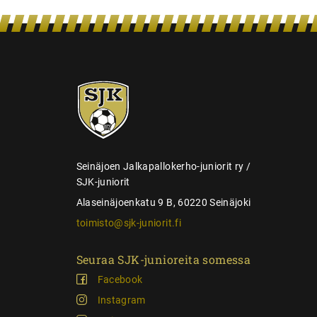
e
n
s
e
SJK-
l
juniorit
a
u
s
Seinäjoen Jalkapallokerho-juniorit ry /
SJK-juniorit
Alaseinäjoenkatu 9 B, 60220 Seinäjoki
toimisto@sjk-juniorit.fi
Seuraa SJK-junioreita somessa
Facebook
Instagram