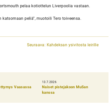
n Portsmouth pelaa kotiottelun Liverpoolia vastaan.
än katsomaan peliä", muotoili Tero toiveensa.
Seuraava:
Kahdeksan ysivitosta leirille
13.7.2026
pettymys Vaasassa
Naiset pistejakoon MuSan
kanssa