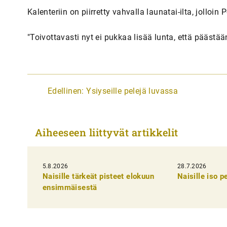
Kalenteriin on piirretty vahvalla launatai-ilta, jolloi
"Toivottavasti nyt ei pukkaa lisää lunta, että päästä
A
Edellinen:
Ysiyseille pelejä luvassa
r
t
Aiheeseen liittyvät artikkelit
i
k
5.8.2026
k
28.7.2026
Naisille tärkeät pisteet elokuun
Naisille iso 
e
ensimmäisestä
l
i