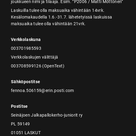
joukkueen nimi ja tilaaja. Esim. ”P2006 / Matti Möttönen”
Laskuilla tulee olla maksuaika vähintään 14vrk.
Kesälomakaudella 1.6.-31.7. lähetetyissä laskuissa
maksuaika tulee olla vähintään 21vrk.
Verkkolaskuna
003701985593
Verkkolaskujen välittäjä
003708599126 (OpenText)
Sähköpostitse
fennoa.506159@erin.posti.com
Postitse
Seinäjoen Jalkapallokerho-juniorit ry
PL 59149
01051 LASKUT