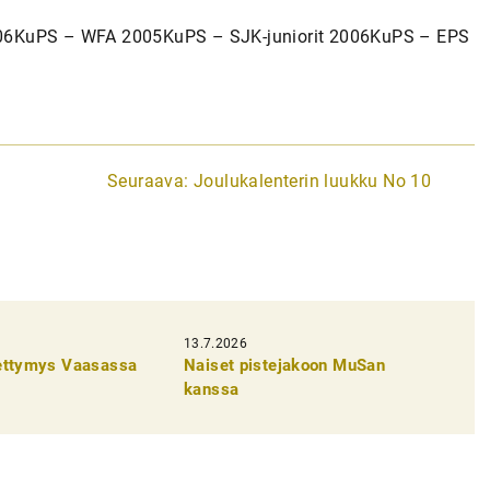
006KuPS – WFA 2005KuPS – SJK-juniorit 2006KuPS – EPS
Seuraava:
Joulukalenterin luukku No 10
13.7.2026
pettymys Vaasassa
Naiset pistejakoon MuSan
kanssa