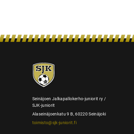
n
s
e
l
a
u
s
SJK-
juniorit
Seinäjoen Jalkapallokerho-juniorit ry /
SJK-juniorit
Alaseinäjoenkatu 9 B, 60220 Seinäjoki
toimisto@sjk-juniorit.fi