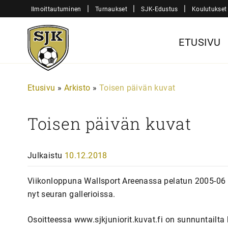
Siirry
|
|
|
Ilmoittautuminen
Turnaukset
SJK-Edustus
Koulutukset
sisältöön
Sjk-
ETUSIVU
Juniorit
Etusivu
»
Arkisto
»
Toisen päivän kuvat
Toisen päivän kuvat
Julkaistu
10.12.2018
Viikonloppuna Wallsport Areenassa pelatun 2005-06 -
nyt seuran gallerioissa.
Osoitteessa www.sjkjuniorit.kuvat.fi on sunnuntailta