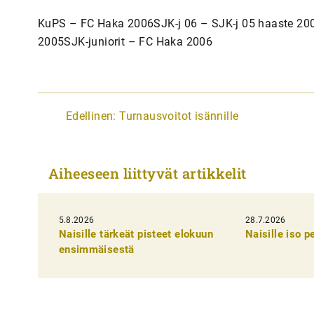
KuPS – FC Haka 2006SJK-j 06 – SJK-j 05 haaste 2
2005SJK-juniorit – FC Haka 2006
A
Edellinen:
Turnausvoitot isännille
r
t
Aiheeseen liittyvät artikkelit
i
k
5.8.2026
k
28.7.2026
Naisille tärkeät pisteet elokuun
Naisille iso 
e
ensimmäisestä
l
i
e