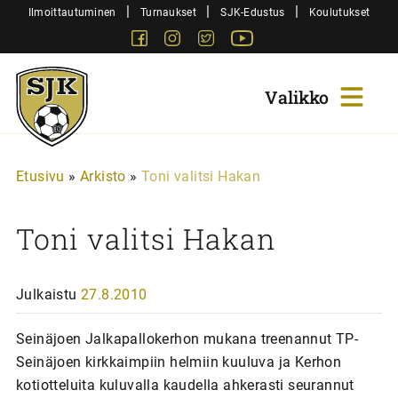
Siirry
|
|
|
Ilmoittautuminen
Turnaukset
SJK-Edustus
Koulutukset
sisältöön
Facebook
Instagram
Twitter
Youtube
Sjk-
Juniorit
Etusivu
»
Arkisto
»
Toni valitsi Hakan
Toni valitsi Hakan
Julkaistu
27.8.2010
Seinäjoen Jalkapallokerhon mukana treenannut TP-
Seinäjoen kirkkaimpiin helmiin kuuluva ja Kerhon
kotiotteluita kuluvalla kaudella ahkerasti seurannut