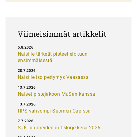
a
u
s
Viimeisimmät artikkelit
5.8.2026
Naisille tärkeät pisteet elokuun
ensimmäisestä
28.7.2026
Naisille iso pettymys Vaasassa
13.7.2026
Naiset pistejakoon MuSan kanssa
13.7.2026
HPS vahvempi Suomen Cupissa
7.7.2026
SJK-junioreiden uutiskirje kesä 2026