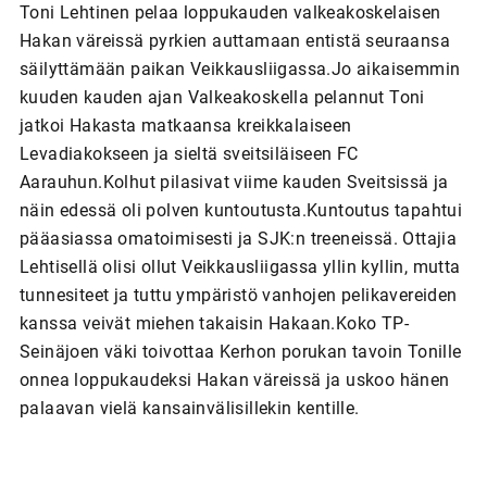
Toni Lehtinen pelaa loppukauden valkeakoskelaisen
Hakan väreissä pyrkien auttamaan entistä seuraansa
säilyttämään paikan Veikkausliigassa.Jo aikaisemmin
kuuden kauden ajan Valkeakoskella pelannut Toni
jatkoi Hakasta matkaansa kreikkalaiseen
Levadiakokseen ja sieltä sveitsiläiseen FC
Aarauhun.Kolhut pilasivat viime kauden Sveitsissä ja
näin edessä oli polven kuntoutusta.Kuntoutus tapahtui
pääasiassa omatoimisesti ja SJK:n treeneissä. Ottajia
Lehtisellä olisi ollut Veikkausliigassa yllin kyllin, mutta
tunnesiteet ja tuttu ympäristö vanhojen pelikavereiden
kanssa veivät miehen takaisin Hakaan.Koko TP-
Seinäjoen väki toivottaa Kerhon porukan tavoin Tonille
onnea loppukaudeksi Hakan väreissä ja uskoo hänen
palaavan vielä kansainvälisillekin kentille.