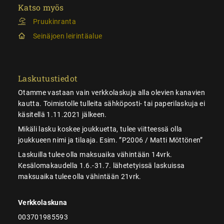
Katso myös
Pruukinranta
Seinäjoen leirintäalue
Laskutustiedot
Otamme vastaan vain verkkolaskuja alla olevien kanavien
kautta. Toimistolle tulleita sähköposti- tai paperilaskuja ei
käsitellä 1.11.2021 jälkeen.
Mikäli lasku koskee joukkuetta, tulee viitteessä olla
joukkueen nimi ja tilaaja. Esim. ”P2006 / Matti Möttönen”
Laskuilla tulee olla maksuaika vähintään 14vrk.
Kesälomakaudella 1.6.-31.7. lähetetyissä laskuissa
maksuaika tulee olla vähintään 21vrk.
Verkkolaskuna
003701985593