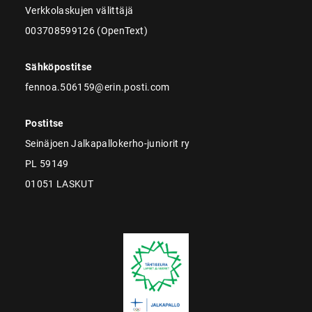
Verkkolaskujen välittäjä
003708599126 (OpenText)
Sähköpostitse
fennoa.506159@erin.posti.com
Postitse
Seinäjoen Jalkapallokerho-juniorit ry
PL 59149
01051 LASKUT