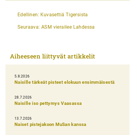
A
Edellinen:
Kuvasettiä Tigersista
r
Seuraava:
ASM vierailee Lahdessa
t
i
k
Aiheeseen liittyvät artikkelit
k
e
l
5.8.2026
Naisille tärkeät pisteet elokuun ensimmäisestä
i
e
28.7.2026
n
Naisille iso pettymys Vaasassa
s
13.7.2026
e
Naiset pistejakoon MuSan kanssa
l