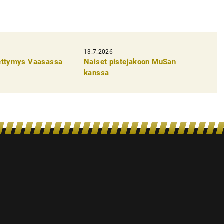
13.7.2026
pettymys Vaasassa
Naiset pistejakoon MuSan
kanssa