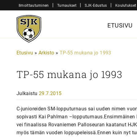
Siirry
|
|
|
Ilmoittautuminen
Turnaukset
SJK-Edustus
Koulutukset
sisältöön
Sjk-
ETUSIVU
Juniorit
Etusivu
»
Arkisto
»
TP-55 mukana jo 1993
TP-55 mukana jo 1993
Julkaistu
29.7.2015
C-junioreiden SM-lopputurnaus sai uuden nimen vuonn
sopivasti Kai Pahlman –lopputurnaus.Ensimmäinen lo
vei finaalissa Rovaniemen Palloseuran kaatanut HJK
myös tämän vuoden loppupeleissä.Ennen kuin nyt turna