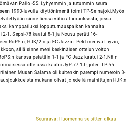
Törnävän Pallo -55. Lyhyemmin ja tutummin seura
seen 1990-luvulla käyttönimenä toimi TP-Seinäjoki.Myös
itettyään sinne tiensä välieräturnauksesta, jossa
evaksi kamppailuksi lopputurnauspaikan kannalta
 2-1. Sepsi-78 kaatui 8-1 ja Nousu peräti 16-
en RoPS:n, HJK/2:n ja FC Jazzin. Pelit menivät hyvin,
kkoon, sillä sinne meni keskinäisen ottelun voiton
 RoPS:n kanssa pelattiin 1-1 ja FC Jazz kaatui 2-1.Näin
immäisessä ottelussa kaatui JyP-77 1-0, joten TP-55
 porilainen Musan Salama oli kuitenkin parempi numeroin 3-
nausjoukkueista mukana olivat jo edellä mainittujen HJK:n
Seuraava:
Huomenna se sitten alkaa