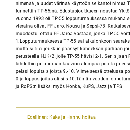
nimensä ja uudet värinsä käyttöön se kantoi nimeä 
tunnettiin TP-55:nä. Edustusjoukkueen noustua Ykkö
vuonna 1993 oli TP-55 lopputurnauksessa mukana selv
vieraina olivat FF Jaro, Nousu ja Sepsi-78. Ratkais
muodostui ottelu FF Jaroa vastaan, jonka TP-55 voitti
1.Lopputurnauksessa TP-55 sai alkulohkoon seurakse
mutta silti ei joukkue päässyt kahdeksan parhaan jou
perusteella HJK/2, jolle TP-55 hävisi 2-1. Sen sijaan
lähdettiin pelaamaan kaavion alempaa puolta ja ens
pelasi lopulta sijoista 9.-10. Viimeisessä ottelussa
0 ja loppusijoitus oli siis 10.Tämän vuoden lopputur
ja RoPS:n lisäksi myös Honka, KuPS, Jazz ja TPS.
A
Edellinen:
Kake ja Hannu hoitaa
r