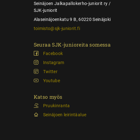
s
Seinäjoen Jalkapallokerho-juniorit ry /
SJK-juniorit
Alaseinäjoenkatu 9 B, 60220 Seinäjoki
toimisto@sjk-juniorit.fi
Seuraa SJK-junioreita somessa
Facebook
Instagram
Twitter
Youtube
Katso myös
Pruukinranta
Seinäjoen leirintäalue