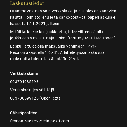
Laskutustiedot
Otamme vastaan vain verkkolaskuja alla olevien kanavien
kautta. Toimistolle tulleita sähköposti- tai paperilaskuja ei
käsitellä 1.11.2021 jälkeen.
Mikäli lasku koskee joukkuetta, tulee viitteessä olla
joukkueen nimi ja tilaaja. Esim. ”P2006 / Matti Möttönen”
Laskuilla tulee olla maksuaika vähintään 14vrk.
Kesälomakaudella 1.6.-31.7. lähetetyissä laskuissa
maksuaika tulee olla vähintään 21vrk.
Verkkolaskuna
003701985593
Verkkolaskujen välittäjä
003708599126 (OpenText)
Sähköpostitse
fennoa.506159@erin.posti.com