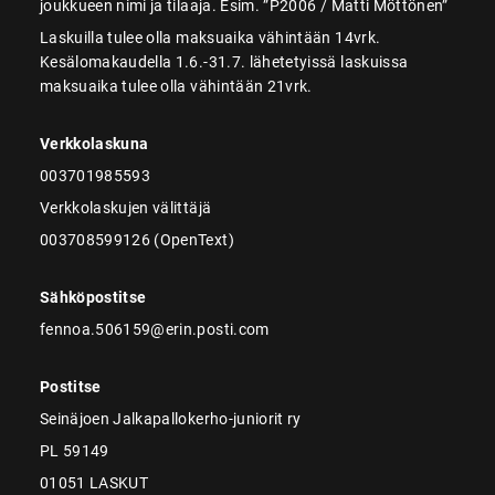
joukkueen nimi ja tilaaja. Esim. ”P2006 / Matti Möttönen”
Laskuilla tulee olla maksuaika vähintään 14vrk.
Kesälomakaudella 1.6.-31.7. lähetetyissä laskuissa
maksuaika tulee olla vähintään 21vrk.
Verkkolaskuna
003701985593
Verkkolaskujen välittäjä
003708599126 (OpenText)
Sähköpostitse
fennoa.506159@erin.posti.com
Postitse
Seinäjoen Jalkapallokerho-juniorit ry
PL 59149
01051 LASKUT