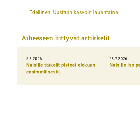
A
Edellinen:
Uusituin kasvoin lauantaina
r
t
Aiheeseen liittyvät artikkelit
i
k
5.8.2026
k
28.7.2026
Naisille tärkeät pisteet elokuun
Naisille iso 
e
ensimmäisestä
l
i
e
n
s
e
l