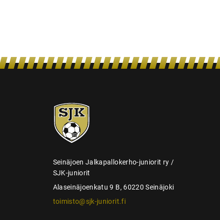
a
u
s
SJK-
juniorit
Seinäjoen Jalkapallokerho-juniorit ry /
SJK-juniorit
Alaseinäjoenkatu 9 B, 60220 Seinäjoki
toimisto@sjk-juniorit.fi