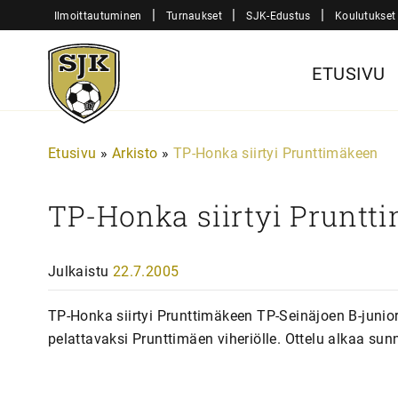
Siirry
|
|
|
Ilmoittautuminen
Turnaukset
SJK-Edustus
Koulutukset
sisältöön
Sjk-
ETUSIVU
Juniorit
Etusivu
»
Arkisto
»
TP-Honka siirtyi Prunttimäkeen
TP-Honka siirtyi Pruntt
Julkaistu
22.7.2005
TP-Honka siirtyi Prunttimäkeen TP-Seinäjoen B-junio
pelattavaksi Prunttimäen viheriölle. Ottelu alkaa sun