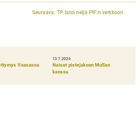
Seuraava:
TP latoi neljä PIF:n verkkoon
13.7.2026
pettymys Vaasassa
Naiset pistejakoon MuSan
kanssa