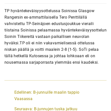
TP hyväntekeväisyysottelussa Soinissa Glasgow
Rangersin ex-ammattilaisella Tero Penttilällä
vahvistettu TP-Seinäjoen edustusjoukkue vieraili
tiistaina Soinissa pelaamassa hyväntekeväisyysottelun
Soinin Tiikereitä vastaan paikallisen neuvolan
hyväksi.TP oli ei niin vakavamielisessä ottelussa
niskan päällä ja voitti maalein 2-8 (1-5). SoTi pelaa
tällä hetkellä Kutosessa ja johtaa lohkoaan eli on
nousemassa sarjaporrasta ylemmäs ensi kaudeksi.
A
Edellinen:
B-junnuille maalin tappio
r
Vaasassa
t
Seuraava:
B-junnujen tuska jatkuu