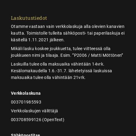
Laskutustiedot
Otamme vastaan vain verkkolaskuja alla olevien kanavien
kautta. Toimistolle tulleita sähköposti- tai paperilaskuja ei
käsitellä 1.11.2021 jälkeen.
Mikäli lasku koskee joukkuetta, tulee viitteessä olla
joukkueen nimi ja tilaaja. Esim. ”P2006 / Matti Möttönen”
Laskuilla tulee olla maksuaika vähintään 14vrk.
Kesälomakaudella 1.6.-31.7. lähetetyissä laskuissa
maksuaika tulee olla vähintään 21vrk.
Verkkolaskuna
003701985593
Verkkolaskujen välittäjä
003708599126 (OpenText)
Sähköpostitse