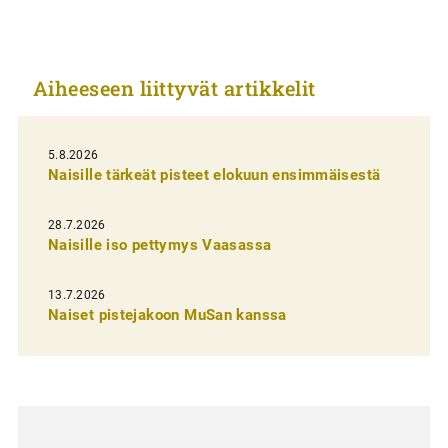
i
k
k
Aiheeseen liittyvät artikkelit
e
l
i
5.8.2026
Naisille tärkeät pisteet elokuun ensimmäisestä
e
n
28.7.2026
Naisille iso pettymys Vaasassa
s
e
13.7.2026
l
Naiset pistejakoon MuSan kanssa
a
u
s