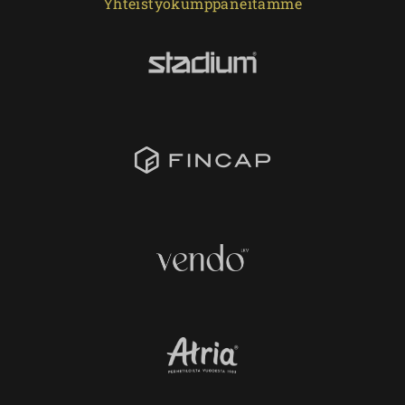
Yhteistyökumppaneitamme