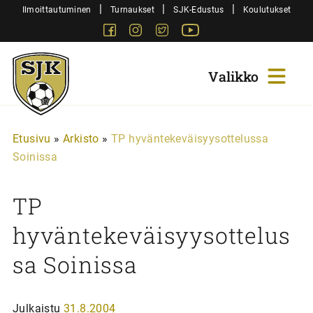
Siirry
|
|
|
Ilmoittautuminen
Turnaukset
SJK-Edustus
Koulutukset
sisältöön
Facebook
Instagram
Twitter
Youtube
Sjk-
Juniorit
Etusivu
»
Arkisto
»
TP hyväntekeväisyysottelussa
Soinissa
TP
hyväntekeväisyysottelus
sa Soinissa
Julkaistu
31.8.2004