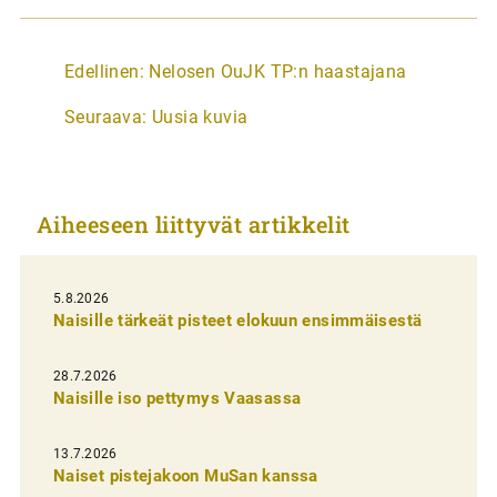
A
Edellinen:
Nelosen OuJK TP:n haastajana
r
Seuraava:
Uusia kuvia
t
i
k
Aiheeseen liittyvät artikkelit
k
e
l
5.8.2026
Naisille tärkeät pisteet elokuun ensimmäisestä
i
e
28.7.2026
n
Naisille iso pettymys Vaasassa
s
13.7.2026
e
Naiset pistejakoon MuSan kanssa