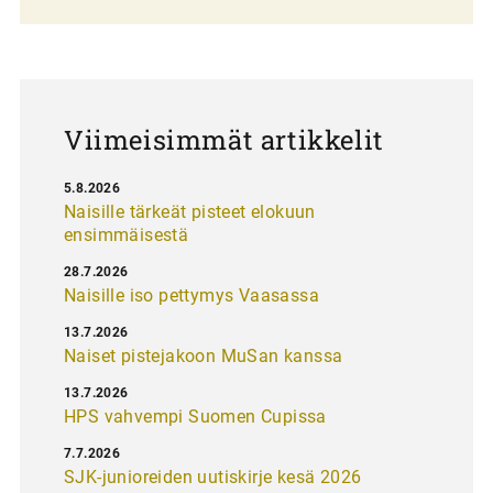
l
a
u
s
Viimeisimmät artikkelit
5.8.2026
Naisille tärkeät pisteet elokuun
ensimmäisestä
28.7.2026
Naisille iso pettymys Vaasassa
13.7.2026
Naiset pistejakoon MuSan kanssa
13.7.2026
HPS vahvempi Suomen Cupissa
7.7.2026
SJK-junioreiden uutiskirje kesä 2026