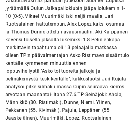
vakuuttavasti 32 parhaan joukkoon Suomen Cupissa
jyräämällä Oulun Jalkapalloklubin jääpallolukemin 1-
10 (0-5).Mikael Muurimäki iski neljä maalia, Jari
Ruotsalainen hattutempun, Alex Lopez kaksi osumaa
ja Thomas Dunne ottelun avausmaalin. Aki Karppanen
kavensi toisella jaksolla lukemiksi 1-8.Pelin ehkäpä
merkittävin tapahtuma oli 13 pelaajalla matkassa
olleen TP:n päävalmentajan Asko Ristimäen sisääntulo
kentälle kymmenen minuuttia ennen
loppuvihellystä."Asko toi tuoreita jalkoja ja
pelinäkemystä keskikentälle", kakkosluotsi Jari Kujala
analysoi pilke silmäkulmassa.Cupin seuraava kierros
arvotaan maanantai-iltana 27.6.TP-Seinäjoki: Ahola,
Männikkö (80. Ristimäki), Dunne, Niemi, Ylinen,
Pekkanen (55. Kivimäki), Pajula, Leppänen (55.
Jääskeläinen), Muurimäki, Lopez, Ruotsalainen