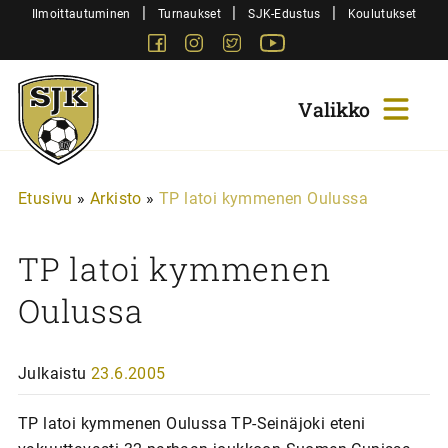
Siirry
|
|
|
Ilmoittautuminen
Turnaukset
SJK-Edustus
Koulutukset
sisältöön
Facebook
Instagram
Twitter
Youtube
Sjk-
Juniorit
Etusivu
»
Arkisto
»
TP latoi kymmenen Oulussa
TP latoi kymmenen
Oulussa
Julkaistu
23.6.2005
TP latoi kymmenen Oulussa TP-Seinäjoki eteni