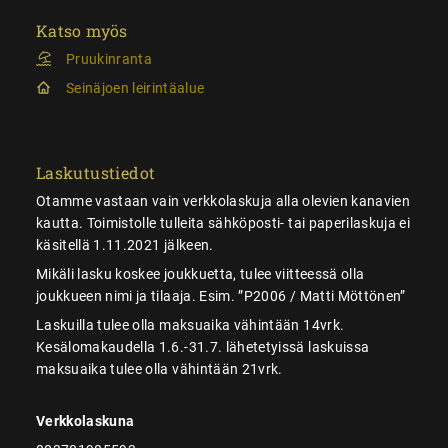
Katso myös
Pruukinranta
Seinäjoen leirintäalue
Laskutustiedot
Otamme vastaan vain verkkolaskuja alla olevien kanavien
kautta. Toimistolle tulleita sähköposti- tai paperilaskuja ei
käsitellä 1.11.2021 jälkeen.
Mikäli lasku koskee joukkuetta, tulee viitteessä olla
joukkueen nimi ja tilaaja. Esim. ”P2006 / Matti Möttönen”
Laskuilla tulee olla maksuaika vähintään 14vrk.
Kesälomakaudella 1.6.-31.7. lähetetyissä laskuissa
maksuaika tulee olla vähintään 21vrk.
Verkkolaskuna