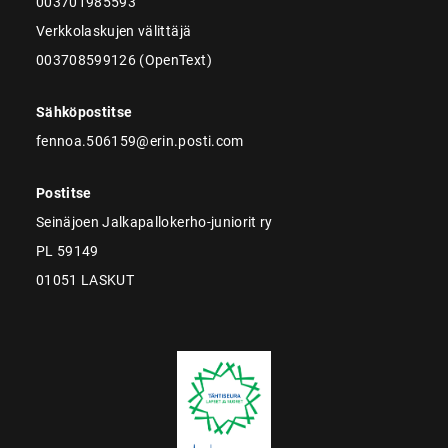
003701985593
Verkkolaskujen välittäjä
003708599126 (OpenText)
Sähköpostitse
fennoa.506159@erin.posti.com
Postitse
Seinäjoen Jalkapallokerho-juniorit ry
PL 59149
01051 LASKUT