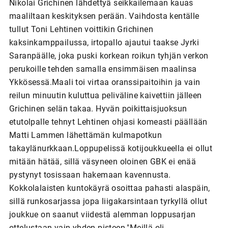
Nikolai Grichinen lähdettyä seikkailemaan kauas
maaliltaan keskityksen perään. Vaihdosta kentälle
tullut Toni Lehtinen voittikin Grichinen
kaksinkamppailussa, irtopallo ajautui taakse Jyrki
Saranpäälle, joka puski korkean roikun tyhjän verkon
perukoille tehden samalla ensimmäisen maalinsa
Ykkösessä.Maali toi virtaa oranssipaitoihin ja vain
reilun minuutin kuluttua peliväline kaivettiin jälleen
Grichinen selän takaa. Hyvän poikittaisjuoksun
etutolpalle tehnyt Lehtinen ohjasi komeasti päällään
Matti Lammen lähettämän kulmapotkun
takaylänurkkaan.Loppupelissä kotijoukkueella ei ollut
mitään hätää, sillä väsyneen oloinen GBK ei enää
pystynyt tosissaan hakemaan kavennusta.
Kokkolalaisten kuntokäyrä osoittaa pahasti alaspäin,
sillä runkosarjassa jopa liigakarsintaan tyrkyllä ollut
joukkue on saanut viidestä alemman loppusarjan
ottelustaan vain yhden pisteen."Meillä oli