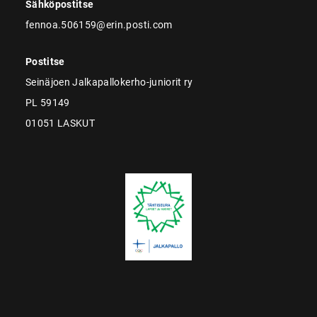
Sähköpostitse
fennoa.506159@erin.posti.com
Postitse
Seinäjoen Jalkapallokerho-juniorit ry
PL 59149
01051 LASKUT