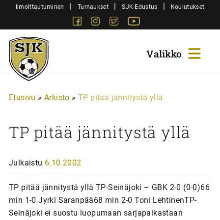
Siirry
|
|
|
Ilmoittautuminen
Turnaukset
SJK-Edustus
Koulutukset
sisältöön
Facebook
Instagram
Twitter
Youtube
Sjk-
Juniorit
Etusivu
»
Arkisto
»
TP pitää jännitystä yllä
TP pitää jännitystä yllä
Julkaistu
6.10.2002
TP pitää jännitystä yllä TP-Seinäjoki – GBK 2-0 (0-0)66
min 1-0 Jyrki Saranpää68 min 2-0 Toni LehtinenTP-
Seinäjoki ei suostu luopumaan sarjapaikastaan