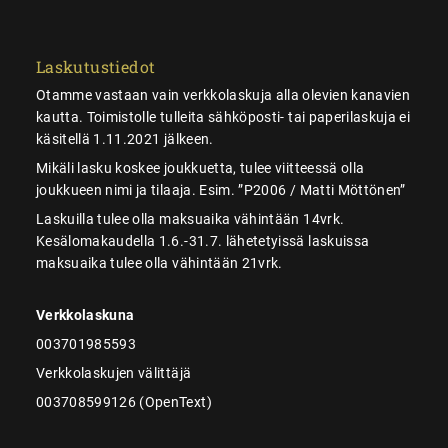
Laskutustiedot
Otamme vastaan vain verkkolaskuja alla olevien kanavien
kautta. Toimistolle tulleita sähköposti- tai paperilaskuja ei
käsitellä 1.11.2021 jälkeen.
Mikäli lasku koskee joukkuetta, tulee viitteessä olla
joukkueen nimi ja tilaaja. Esim. ”P2006 / Matti Möttönen”
Laskuilla tulee olla maksuaika vähintään 14vrk.
Kesälomakaudella 1.6.-31.7. lähetetyissä laskuissa
maksuaika tulee olla vähintään 21vrk.
Verkkolaskuna
003701985593
Verkkolaskujen välittäjä
003708599126 (OpenText)