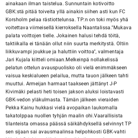
ainakaan ilman taistelua. Sunnuntain kotivoitto
GBK:stä pitää toiveita yllä ainakin siihen asti kun FC
Korsholm pelaa rästiottelunsa. TP:n on toki myös yhä
voitettava viimeisellä kierroksella Naantalissa."Mukava
palata voittojen tielle. Jokainen halusi tehdä töitä,
taktiikalla ei tänään ollut niin suurta merkitystä. Oltiin
liikkuvampi joukkue ja haluttiin voittoa", valmentaja
Jari Kujala kiitteli omiaan.Melkeinpä nollakelissä
pelatun ottelun avauspuolisko oli vielä enimmäkseen
vaisua keskialueen pelailua, mutta tauon jälkeen tahti
muuttui. Armeijan harmaat taakseen jättänyt J-P
Kivimäki pelasti heti toisen jakson aluksi loistavasti
GBK-vedon yläkulmasta. Tämän jälkeen vieraiden
Pekka Kainu hukkasi vielä avopaikan laukomalla
takatolppaa nuollen tyhjän maalin ohi.Vaarallisista
tilanteista omassa päässä säikähdyksellä selvinnyt TP
sen sijaan sai avausmaalinsa helpohkosti GBK-vahti