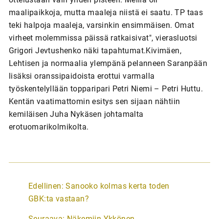
maalipaikkoja, mutta maaleja niistä ei saatu. TP taas
teki halpoja maaleja, varsinkin ensimmäisen. Omat
virheet molemmissa päissä ratkaisivat", vierasluotsi
Grigori Jevtushenko näki tapahtumat.Kivimäen,
Lehtisen ja normaalia ylempänä pelanneen Saranpään
lisäksi oranssipaidoista erottui varmalla
työskentelyllään topparipari Petri Niemi – Petri Huttu.
Kentän vaatimattomin esitys sen sijaan nähtiin
kemiläisen Juha Nykäsen johtamalta
erotuomarikolmikolta.
A
Edellinen:
Sanooko kolmas kerta toden
r
GBK:ta vastaan?
t
Seuraava:
Näkemiin Ykkönen