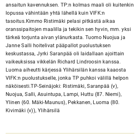
ansaitun kavennuksen. TP:n kolmas maali oli kuitenkin
lopussa vähintään yhtä lähellä kuin VIFK:n
tasoitus.Kimmo Ristimäki pelasi pitkästä aikaa
oranssipaitojen maalilla ja tekikin sen hyvin, mm. yksi
tärkeä torjunta aivan ylänurkasta. Tuomo Nuojua ja
Janne Salli hoitelivat pääpallot puolustuksen
keskustassa, Jyrki Saranpää oli laidallaan ajoittain
vaikeuksissa vikkelän Richard Lindroosin kanssa.
Luoma aiheutti kärjessä Ylihärsilän kanssa kaaosta
VIFK:n puolustukselle, jonka TP puhkoi välillä helpon
näköisesti.TP-Seinäjoki: Ristimäki, Saranpää (v),
Nuojua, Salli, Asuintupa, Lampi, Huttu (87. Niemi),
Ylinen (60. Mäki-Maunus), Pekkanen, Luoma (80.
Kivimäki (v)), Ylihärsilä