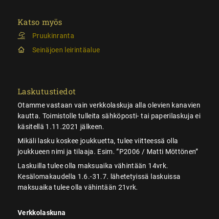
Katso myös
Pruukinranta
Seinäjoen leirintäalue
Laskutustiedot
Otamme vastaan vain verkkolaskuja alla olevien kanavien
kautta. Toimistolle tulleita sähköposti- tai paperilaskuja ei
käsitellä 1.11.2021 jälkeen.
Mikäli lasku koskee joukkuetta, tulee viitteessä olla
joukkueen nimi ja tilaaja. Esim. ”P2006 / Matti Möttönen”
Laskuilla tulee olla maksuaika vähintään 14vrk.
Kesälomakaudella 1.6.-31.7. lähetetyissä laskuissa
maksuaika tulee olla vähintään 21vrk.
Verkkolaskuna