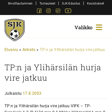
Siirry
|
|
|
Ilmoittautuminen
Turnaukset
SJK-Edustus
Koulutukset
sisältöön
Facebook
Instagram
Twitter
Youtube
Sjk-
Juniorit
Etusivu
»
Arkisto
»
TP:n ja Ylihärsilän hurja vire jatkuu
TP:n ja Ylihärsilän hurja
vire jatkuu
Julkaistu
17.8.2003
TP:n ja Ylihärsilän hurja vire jatkuu VIFK – TP-