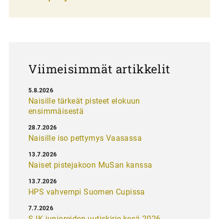
u
s
Viimeisimmät artikkelit
5.8.2026
Naisille tärkeät pisteet elokuun
ensimmäisestä
28.7.2026
Naisille iso pettymys Vaasassa
13.7.2026
Naiset pistejakoon MuSan kanssa
13.7.2026
HPS vahvempi Suomen Cupissa
7.7.2026
SJK-junioreiden uutiskirje kesä 2026