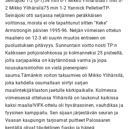
Seinäjoki 1-2 (0-1)34 min 0-1 Mikko Ylihärsilä61 min 0-
2 Mikko Ylihärsilä75 min 1-2 Yannick PelletierTP-
Seinäjoki otti sarjassa neljännen peräkkäisen
voittonsa, moista ei ole tapahtunut sitten "Keke"
Armstrongin päivien 1995-96. Neljän viimeisen ottelun
maaliero on 12-3 eli suurin muutos entiseen on
puolustuksen pitävyys. Sunnuntain voitto nosti TP:n
Kakkosen pohjoislohkossa jo kolmanneksi 25 pisteellä,
jolla sarjapaikka on käytännössä varma ja jopa
nousukarsintoihin on vielä pienenpieni
sauma.Tämänkin voiton takuumies oli Mikko Ylihärsilä,
joka kahdella osumallaan siirtyi sarjan
maalintekijätilaston jaetulle kärkipaikalle. Kolmessa
viimeisessä ottelussa Ylihärsilä on laukonut kaikissa
kaksi maalia!VIFK-ottelu oli hyvätasoinen, vauhdikas ja
fyysinen kamppailu. Sen sijaan järjestävän seuran ja
Vaasan kaupungin tarjoamat puitteet Palosaaren
kentällä olivat täydellinen fiasko ja häpeä