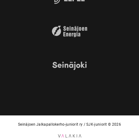
Seinäjoen Jalkapallokerho-juniorit ry / SJK-juniorit © 2026