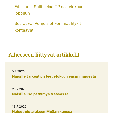
A
Edellinen:
Salli pelaa TP:ssä elokuun
r
loppuun
t
Seuraava:
Pohjoislohkon maalitykit
i
kohtaavat
k
k
e
Aiheeseen liittyvät artikkelit
l
i
5.8.2026
e
Naisille tärkeät pisteet elokuun ensimmäisestä
n
s
28.7.2026
Naisille iso pettymys Vaasassa
e
l
13.7.2026
a
Naiset pistejakoon MuSan kanssa