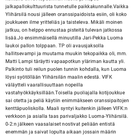
jalkapallokulttuurista tunnetulle paikkakunnalle.Vaikka
Ylihärsilä nousi jälleen oranssipaidoista esiin, oli koko
joukkueen ilme yritteliäs ja taisteleva. Mikäli moinen
jatkuu, on helppo ennustaa pisteitä tulevan jatkossa
lisää.Jo ensimmäisellä minuutilla Jari-Pekka Luoma
laukoi pallon tolppaan. TP oli avausjaksolla
hallitsevampi ja muutama muukin tekopaikka oli, mm.
Matti Lampi täräytti vapaapotkun yläriman kautta yli.
Palkinto tuli reilun puolen tunnin kohdalla, kun Luoma
löysi syötöllään Ylihärsilän maalin edestä. VIFK
väläytteli vaarallisuuttaan nopeilla
vastahyökkäyksillään.Toisella puoliajalla kotijoukkue
sai otetta ja peliä käytiin enimmäkseen oranssipaitojen
kenttäpuoliskolla. Maali syntyi kuitenkin jälleen VIFK:n
verkkoon ja asialla taas parivaljakko Luoma-Ylihärsilä.
0-2:n jälkeen vaasalaiset nostivat peliään entistä
enemmän ja saivat lopulta aikaan jossain määrin