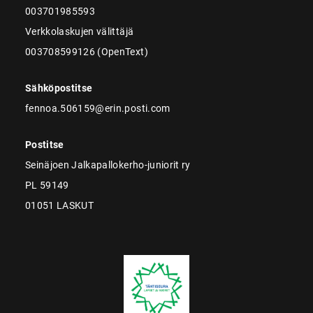
003701985593
Verkkolaskujen välittäjä
003708599126 (OpenText)
Sähköpostitse
fennoa.506159@erin.posti.com
Postitse
Seinäjoen Jalkapallokerho-juniorit ry
PL 59149
01051 LASKUT