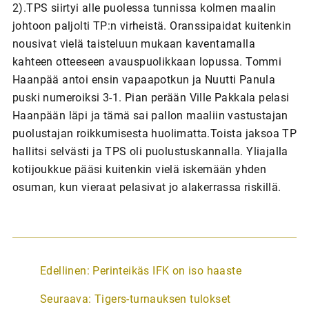
2).TPS siirtyi alle puolessa tunnissa kolmen maalin
johtoon paljolti TP:n virheistä. Oranssipaidat kuitenkin
nousivat vielä taisteluun mukaan kaventamalla
kahteen otteeseen avauspuolikkaan lopussa. Tommi
Haanpää antoi ensin vapaapotkun ja Nuutti Panula
puski numeroiksi 3-1. Pian perään Ville Pakkala pelasi
Haanpään läpi ja tämä sai pallon maaliin vastustajan
puolustajan roikkumisesta huolimatta.Toista jaksoa TP
hallitsi selvästi ja TPS oli puolustuskannalla. Yliajalla
kotijoukkue pääsi kuitenkin vielä iskemään yhden
osuman, kun vieraat pelasivat jo alakerrassa riskillä.
A
Edellinen:
Perinteikäs IFK on iso haaste
r
Seuraava:
Tigers-turnauksen tulokset
t