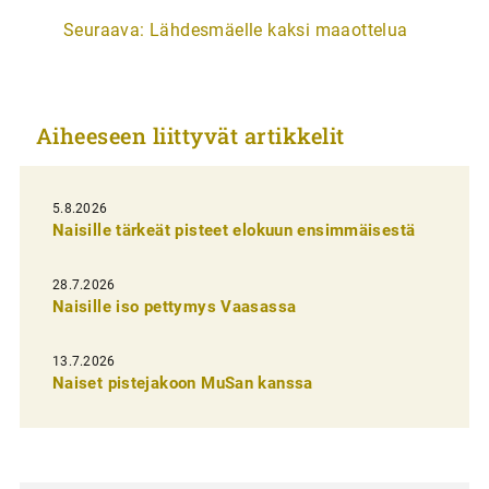
r
Seuraava:
Lähdesmäelle kaksi maaottelua
t
i
k
Aiheeseen liittyvät artikkelit
k
e
l
5.8.2026
Naisille tärkeät pisteet elokuun ensimmäisestä
i
e
28.7.2026
n
Naisille iso pettymys Vaasassa
s
13.7.2026
e
Naiset pistejakoon MuSan kanssa
l
a
u