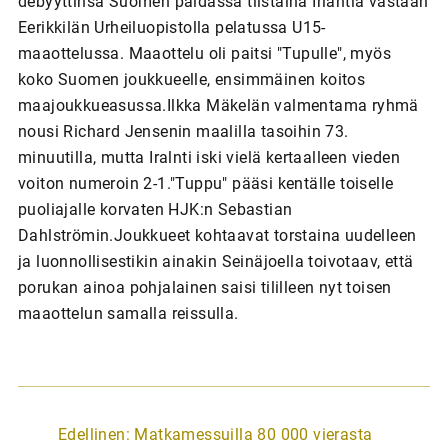
debyyttinsä Suomen paidassa tiistaina Irlantia vastaan
Eerikkilän Urheiluopistolla pelatussa U15-
maaottelussa. Maaottelu oli paitsi "Tupulle", myös
koko Suomen joukkueelle, ensimmäinen koitos
maajoukkueasussa.Ilkka Mäkelän valmentama ryhmä
nousi Richard Jensenin maalilla tasoihin 73.
minuutilla, mutta Iralnti iski vielä kertaalleen vieden
voiton numeroin 2-1."Tuppu" pääsi kentälle toiselle
puoliajalle korvaten HJK:n Sebastian
Dahlströmin.Joukkueet kohtaavat torstaina uudelleen
ja luonnollisestikin ainakin Seinäjoella toivotaav, että
porukan ainoa pohjalainen saisi tililleen nyt toisen
maaottelun samalla reissulla.
A
Edellinen:
Matkamessuilla 80 000 vierasta