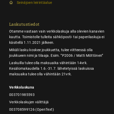
Seinäjoen leirintäalue
Laskutustiedot
Otamme vastaan vain verkkolaskuja alla olevien kanavien
kautta. Toimistolle tulleita sähköposti- tai paperilaskuja ei
käsitellä 1.11.2021 jälkeen.
Mikäli lasku koskee joukkuetta, tulee viitteessä olla
joukkueen nimi ja tilaaja. Esim. ”P2006 / Matti Möttönen”
Laskuilla tulee olla maksuaika vähintään 14vrk.
Kesälomakaudella 1.6.-31.7. lähetetyissä laskuissa
maksuaika tulee olla vähintään 21vrk.
Verkkolaskuna
003701985593
Verkkolaskujen välittäjä
003708599126 (OpenText)