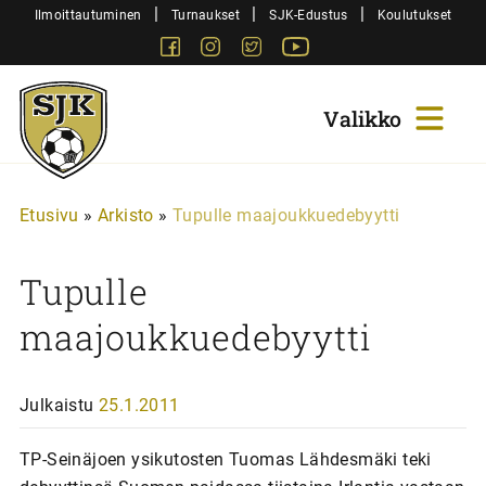
Siirry
|
|
|
Ilmoittautuminen
Turnaukset
SJK-Edustus
Koulutukset
sisältöön
Facebook
Instagram
Twitter
Youtube
Sjk-
Juniorit
Etusivu
»
Arkisto
»
Tupulle maajoukkuedebyytti
Tupulle
maajoukkuedebyytti
Julkaistu
25.1.2011
TP-Seinäjoen ysikutosten Tuomas Lähdesmäki teki