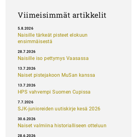
s
Viimeisimmät artikkelit
5.8.2026
Naisille tärkeät pisteet elokuun
ensimmäisestä
28.7.2026
Naisille iso pettymys Vaasassa
13.7.2026
Naiset pistejakoon MuSan kanssa
13.7.2026
HPS vahvempi Suomen Cupissa
7.7.2026
SJK-junioreiden uutiskirje kesä 2026
30.6.2026
Naiset valmiina historialliseen otteluun
28.6.2026