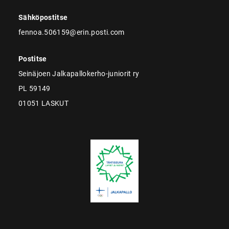
Sähköpostitse
fennoa.506159@erin.posti.com
Postitse
Seinäjoen Jalkapallokerho-juniorit ry
PL 59149
01051 LASKUT