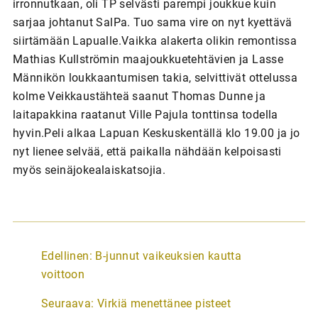
irronnutkaan, oli TP selvästi parempi joukkue kuin
sarjaa johtanut SalPa. Tuo sama vire on nyt kyettävä
siirtämään Lapualle.Vaikka alakerta olikin remontissa
Mathias Kullströmin maajoukkuetehtävien ja Lasse
Männikön loukkaantumisen takia, selvittivät ottelussa
kolme Veikkaustähteä saanut Thomas Dunne ja
laitapakkina raatanut Ville Pajula tonttinsa todella
hyvin.Peli alkaa Lapuan Keskuskentällä klo 19.00 ja jo
nyt lienee selvää, että paikalla nähdään kelpoisasti
myös seinäjokealaiskatsojia.
A
Edellinen:
B-junnut vaikeuksien kautta
r
voittoon
t
Seuraava:
Virkiä menettänee pisteet
i