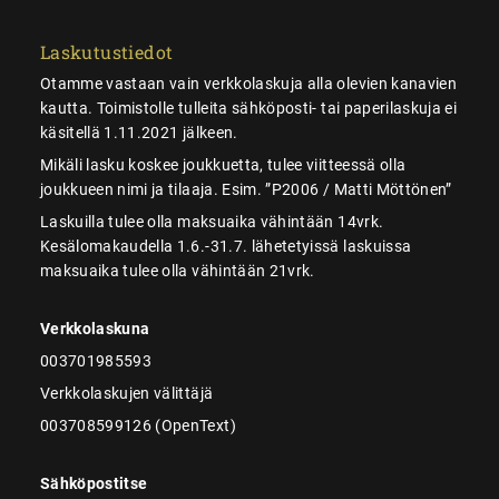
Laskutustiedot
Otamme vastaan vain verkkolaskuja alla olevien kanavien
kautta. Toimistolle tulleita sähköposti- tai paperilaskuja ei
käsitellä 1.11.2021 jälkeen.
Mikäli lasku koskee joukkuetta, tulee viitteessä olla
joukkueen nimi ja tilaaja. Esim. ”P2006 / Matti Möttönen”
Laskuilla tulee olla maksuaika vähintään 14vrk.
Kesälomakaudella 1.6.-31.7. lähetetyissä laskuissa
maksuaika tulee olla vähintään 21vrk.
Verkkolaskuna
003701985593
Verkkolaskujen välittäjä
003708599126 (OpenText)
Sähköpostitse