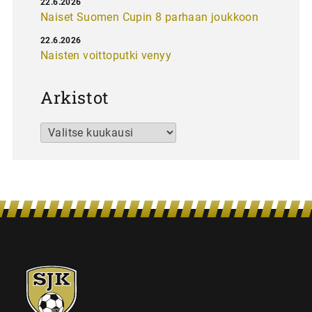
22.6.2026
Naiset Suomen Cupin 8 parhaan joukkoon
22.6.2026
Naisten voittoputki venyy
Arkistot
Arkistot
SJK-
juniorit