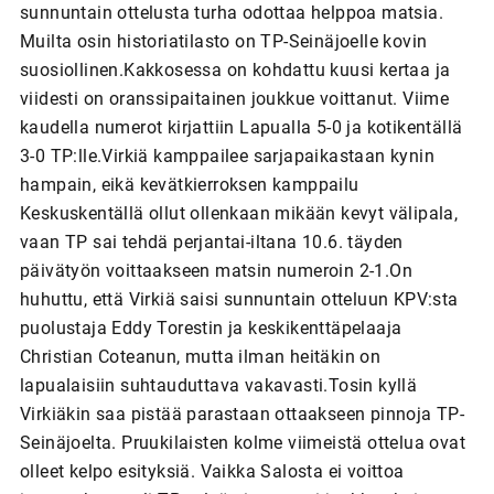
sunnuntain ottelusta turha odottaa helppoa matsia.
Muilta osin historiatilasto on TP-Seinäjoelle kovin
suosiollinen.Kakkosessa on kohdattu kuusi kertaa ja
viidesti on oranssipaitainen joukkue voittanut. Viime
kaudella numerot kirjattiin Lapualla 5-0 ja kotikentällä
3-0 TP:lle.Virkiä kamppailee sarjapaikastaan kynin
hampain, eikä kevätkierroksen kamppailu
Keskuskentällä ollut ollenkaan mikään kevyt välipala,
vaan TP sai tehdä perjantai-iltana 10.6. täyden
päivätyön voittaakseen matsin numeroin 2-1.On
huhuttu, että Virkiä saisi sunnuntain otteluun KPV:sta
puolustaja Eddy Torestin ja keskikenttäpelaaja
Christian Coteanun, mutta ilman heitäkin on
lapualaisiin suhtauduttava vakavasti.Tosin kyllä
Virkiäkin saa pistää parastaan ottaakseen pinnoja TP-
Seinäjoelta. Pruukilaisten kolme viimeistä ottelua ovat
olleet kelpo esityksiä. Vaikka Salosta ei voittoa