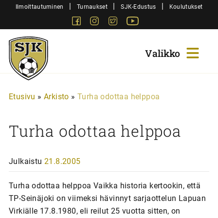
Siirry
|
|
|
Ilmoittautuminen
Turnaukset
SJK-Edustus
Koulutukset
sisältöön
Facebook
Instagram
Twitter
Youtube
Sjk-
Juniorit
Etusivu
»
Arkisto
»
Turha odottaa helppoa
Turha odottaa helppoa
Julkaistu
21.8.2005
Turha odottaa helppoa Vaikka historia kertookin, että
TP-Seinäjoki on viimeksi hävinnyt sarjaottelun Lapuan
Virkiälle 17.8.1980, eli reilut 25 vuotta sitten, on