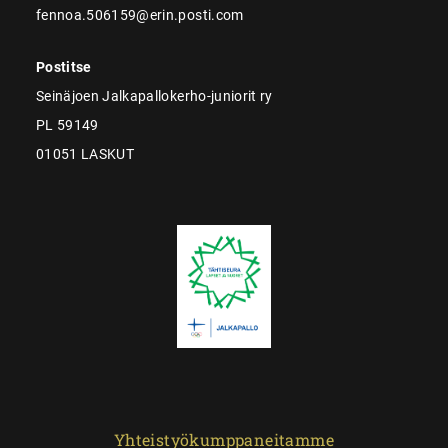
fennoa.506159@erin.posti.com
Postitse
Seinäjoen Jalkapallokerho-juniorit ry
PL 59149
01051 LASKUT
Yhteistyökumppaneitamme