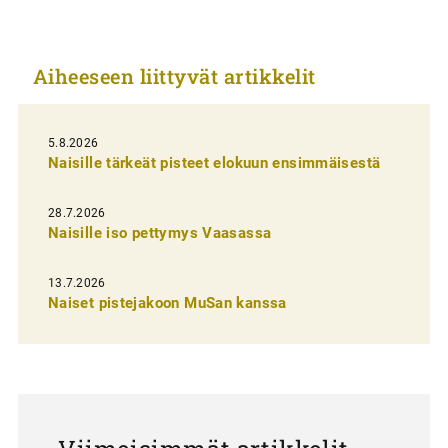
k
k
Aiheeseen liittyvät artikkelit
e
l
i
5.8.2026
Naisille tärkeät pisteet elokuun ensimmäisestä
e
n
28.7.2026
Naisille iso pettymys Vaasassa
s
e
13.7.2026
l
Naiset pistejakoon MuSan kanssa
a
u
s