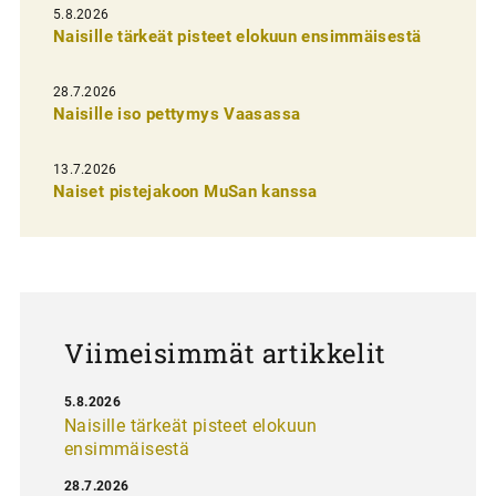
i
5.8.2026
Naisille tärkeät pisteet elokuun ensimmäisestä
e
n
28.7.2026
Naisille iso pettymys Vaasassa
s
e
13.7.2026
l
Naiset pistejakoon MuSan kanssa
a
u
s
Viimeisimmät artikkelit
5.8.2026
Naisille tärkeät pisteet elokuun
ensimmäisestä
28.7.2026