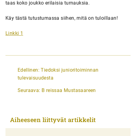
taas koko joukko erilaisia turnauksia.
Käy tästä tutustumassa siihen, mitä on tuloillaan!
Linkki 1
A
Edellinen:
Tiedoksi junioritoiminnan
r
tulevaisuudesta
t
Seuraava:
B reissaa Mustasaareen
i
k
k
Aiheeseen liittyvät artikkelit
e
l