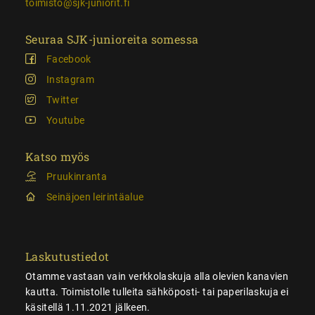
toimisto@sjk-juniorit.fi
Seuraa SJK-junioreita somessa
Facebook
Instagram
Twitter
Youtube
Katso myös
Pruukinranta
Seinäjoen leirintäalue
Laskutustiedot
Otamme vastaan vain verkkolaskuja alla olevien kanavien
kautta. Toimistolle tulleita sähköposti- tai paperilaskuja ei
käsitellä 1.11.2021 jälkeen.