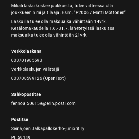
Mikäli lasku koskee joukkuetta, tulee viitteessä olla
joukkueen nimi ja tilaaja. Esim. ”P2006 / Matti Möttönen”
Laskuilla tulee olla maksuaika vähintään 14vrk.
Kesälomakaudella 1.6.-31.7. lähetetyissä laskuissa
maksuaika tulee olla vähintään 21vrk.
Verkkolaskuna
003701985593
Verkkolaskujen välittäjä
003708599126 (OpenText)
Sähköpostitse
fennoa.506159@erin.posti.com
Postitse
Seinäjoen Jalkapallokerho-juniorit ry
PL 59149