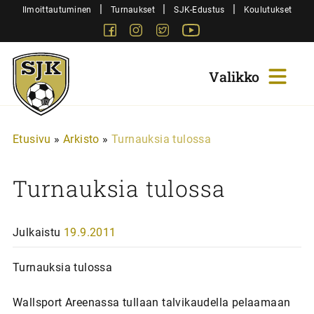
Siirry
|
|
|
Ilmoittautuminen
Turnaukset
SJK-Edustus
Koulutukset
sisältöön
Facebook
Instagram
Twitter
Youtube
Sjk-
Juniorit
Etusivu
»
Arkisto
»
Turnauksia tulossa
Turnauksia tulossa
Julkaistu
19.9.2011
Turnauksia tulossa
Wallsport Areenassa tullaan talvikaudella pelaamaan