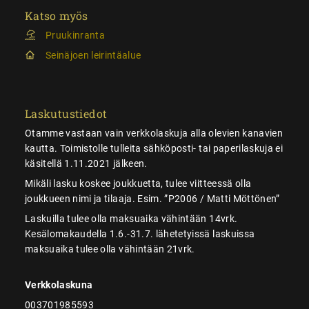
Katso myös
Pruukinranta
Seinäjoen leirintäalue
Laskutustiedot
Otamme vastaan vain verkkolaskuja alla olevien kanavien
kautta. Toimistolle tulleita sähköposti- tai paperilaskuja ei
käsitellä 1.11.2021 jälkeen.
Mikäli lasku koskee joukkuetta, tulee viitteessä olla
joukkueen nimi ja tilaaja. Esim. ”P2006 / Matti Möttönen”
Laskuilla tulee olla maksuaika vähintään 14vrk.
Kesälomakaudella 1.6.-31.7. lähetetyissä laskuissa
maksuaika tulee olla vähintään 21vrk.
Verkkolaskuna
003701985593