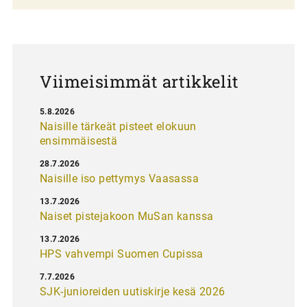
a
u
s
Viimeisimmät artikkelit
5.8.2026
Naisille tärkeät pisteet elokuun
ensimmäisestä
28.7.2026
Naisille iso pettymys Vaasassa
13.7.2026
Naiset pistejakoon MuSan kanssa
13.7.2026
HPS vahvempi Suomen Cupissa
7.7.2026
SJK-junioreiden uutiskirje kesä 2026