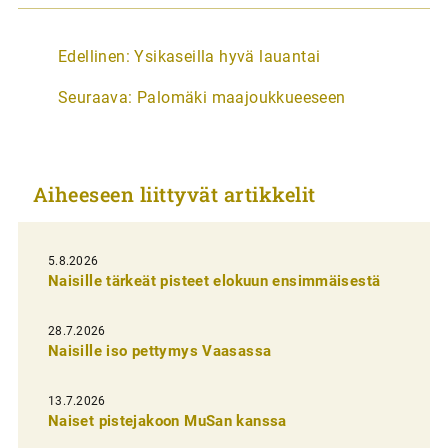
A
Edellinen:
Ysikaseilla hyvä lauantai
r
Seuraava:
Palomäki maajoukkueeseen
t
i
k
Aiheeseen liittyvät artikkelit
k
e
l
5.8.2026
Naisille tärkeät pisteet elokuun ensimmäisestä
i
e
28.7.2026
n
Naisille iso pettymys Vaasassa
s
13.7.2026
e
Naiset pistejakoon MuSan kanssa
l