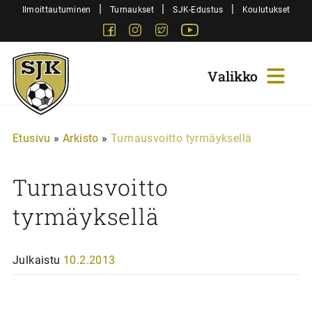
Siirry
|
|
|
Ilmoittautuminen
Turnaukset
SJK-Edustus
Koulutukset
sisältöön
Facebook
Instagram
Twitter
Youtube
Sjk-
Juniorit
Etusivu
»
Arkisto
»
Turnausvoitto tyrmäyksellä
Turnausvoitto
tyrmäyksellä
Julkaistu
10.2.2013