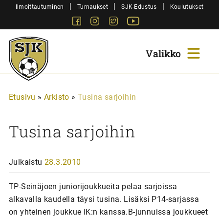
Siirry
|
|
|
Ilmoittautuminen
Turnaukset
SJK-Edustus
Koulutukset
sisältöön
Facebook
Instagram
Twitter
Youtube
Sjk-
Juniorit
Etusivu
»
Arkisto
»
Tusina sarjoihin
Tusina sarjoihin
Julkaistu
28.3.2010
TP-Seinäjoen juniorijoukkueita pelaa sarjoissa
alkavalla kaudella täysi tusina. Lisäksi P14-sarjassa
on yhteinen joukkue IK:n kanssa.B-junnuissa joukkueet