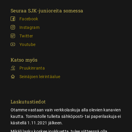
Seuraa SJK-junioreita somessa
Facebook
Instagram
Twitter
Youtube
Katso myös
Pruukinranta
Seinäjoen leirintäalue
Laskutustiedot
Otamme vastaan vain verkkolaskuja alla olevien kanavien
kautta. Toimistolle tulleita sähköposti- tai paperilaskuja ei
käsitellä 1.11.2021 jälkeen.
Mikäli lasku koskee joukkuetta, tulee viitteessä olla