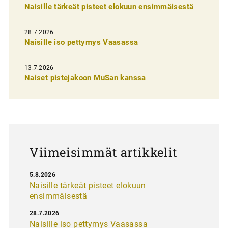
Naisille tärkeät pisteet elokuun ensimmäisestä
i
e
28.7.2026
n
Naisille iso pettymys Vaasassa
s
13.7.2026
e
Naiset pistejakoon MuSan kanssa
l
a
u
s
Viimeisimmät artikkelit
5.8.2026
Naisille tärkeät pisteet elokuun
ensimmäisestä
28.7.2026
Naisille iso pettymys Vaasassa