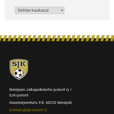
Arkistot
SJK-
juniorit
Seinäjoen Jalkapallokerho-juniorit ry /
SJK-juniorit
Alaseinäjoenkatu 9 B, 60220 Seinäjoki
toimisto@sjk-juniorit.fi