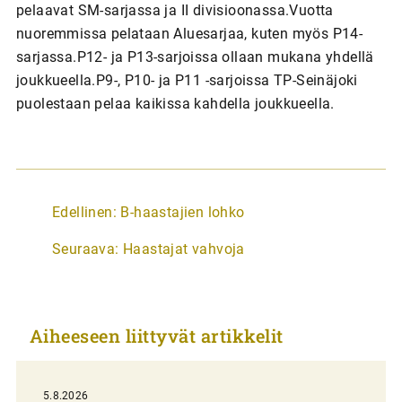
pelaavat SM-sarjassa ja II divisioonassa.Vuotta
nuoremmissa pelataan Aluesarjaa, kuten myös P14-
sarjassa.P12- ja P13-sarjoissa ollaan mukana yhdellä
joukkueella.P9-, P10- ja P11 -sarjoissa TP-Seinäjoki
puolestaan pelaa kaikissa kahdella joukkueella.
A
Edellinen:
B-haastajien lohko
r
Seuraava:
Haastajat vahvoja
t
i
k
Aiheeseen liittyvät artikkelit
k
e
l
5.8.2026