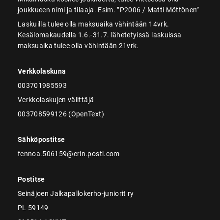
joukkueen nimi ja tilaaja. Esim. ”P2006 / Matti Möttönen”
Laskuilla tulee olla maksuaika vähintään 14vrk.
Kesälomakaudella 1.6.-31.7. lähetetyissä laskuissa
maksuaika tulee olla vähintään 21vrk.
Verkkolaskuna
003701985593
Verkkolaskujen välittäjä
003708599126 (OpenText)
Sähköpostitse
fennoa.506159@erin.posti.com
Postitse
Seinäjoen Jalkapallokerho-juniorit ry
PL 59149