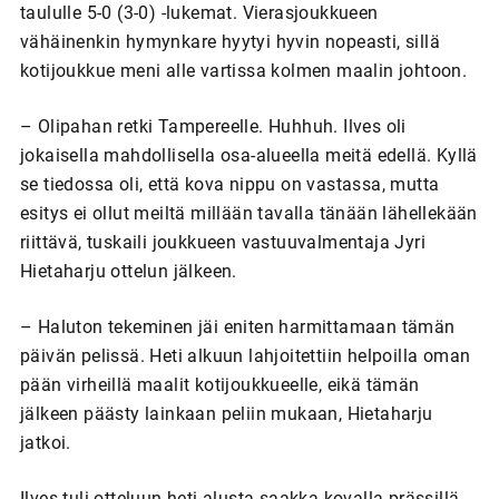
taululle 5-0 (3-0) -lukemat. Vierasjoukkueen
vähäinenkin hymynkare hyytyi hyvin nopeasti, sillä
kotijoukkue meni alle vartissa kolmen maalin johtoon.
– Olipahan retki Tampereelle. Huhhuh. Ilves oli
jokaisella mahdollisella osa-alueella meitä edellä. Kyllä
se tiedossa oli, että kova nippu on vastassa, mutta
esitys ei ollut meiltä millään tavalla tänään lähellekään
riittävä, tuskaili joukkueen vastuuvalmentaja Jyri
Hietaharju ottelun jälkeen.
– Haluton tekeminen jäi eniten harmittamaan tämän
päivän pelissä. Heti alkuun lahjoitettiin helpoilla oman
pään virheillä maalit kotijoukkueelle, eikä tämän
jälkeen päästy lainkaan peliin mukaan, Hietaharju
jatkoi.
Ilves tuli otteluun heti alusta saakka kovalla prässillä