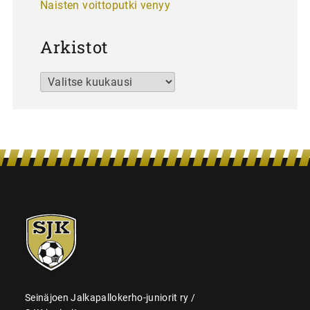
Naisten voittoputki venyy
Arkistot
Arkistot
SJK-
juniorit
Seinäjoen Jalkapallokerho-juniorit ry /