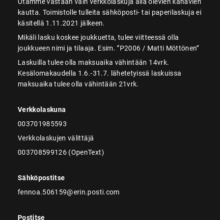
Otamme vastaan vain verkkolaskuja alla olevien kanavien
kautta. Toimistolle tulleita sähköposti- tai paperilaskuja ei
käsitellä 1.11.2021 jälkeen.
Mikäli lasku koskee joukkuetta, tulee viitteessä olla
joukkueen nimi ja tilaaja. Esim. ”P2006 / Matti Möttönen”
Laskuilla tulee olla maksuaika vähintään 14vrk.
Kesälomakaudella 1.6.-31.7. lähetetyissä laskuissa
maksuaika tulee olla vähintään 21vrk.
Verkkolaskuna
003701985593
Verkkolaskujen välittäjä
003708599126 (OpenText)
Sähköpostitse
fennoa.506159@erin.posti.com
Postitse