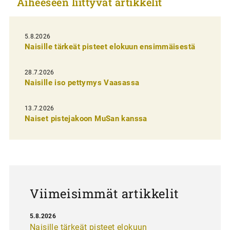
Aiheeseen liittyvät artikkelit
k
e
l
5.8.2026
Naisille tärkeät pisteet elokuun ensimmäisestä
i
e
28.7.2026
n
Naisille iso pettymys Vaasassa
s
13.7.2026
e
Naiset pistejakoon MuSan kanssa
l
a
u
s
Viimeisimmät artikkelit
5.8.2026
Naisille tärkeät pisteet elokuun