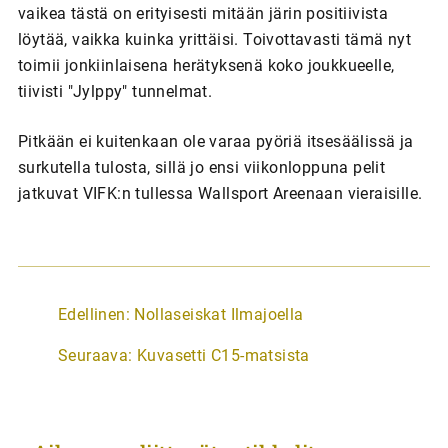
vaikea tästä on erityisesti mitään järin positiivista
löytää, vaikka kuinka yrittäisi. Toivottavasti tämä nyt
toimii jonkiinlaisena herätyksenä koko joukkueelle,
tiivisti "Jylppy" tunnelmat.
Pitkään ei kuitenkaan ole varaa pyöriä itsesäälissä ja
surkutella tulosta, sillä jo ensi viikonloppuna pelit
jatkuvat VIFK:n tullessa Wallsport Areenaan vieraisille.
A
Edellinen:
Nollaseiskat Ilmajoella
r
Seuraava:
Kuvasetti C15-matsista
t
i
k