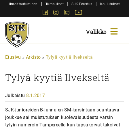
Siirry
|
|
|
Ilmoittautuminen
Turnaukset
SJK-Edustus
Koulutukset
sisältöön
Facebook
Instagram
Twitter
Youtube
Sjk-
Juniorit
Etusivu
»
Arkisto
»
Tylyä kyytiä Ilvekseltä
Tylyä kyytiä Ilvekseltä
Julkaistu
8.1.2017
SJK-junioreiden B-junnujen SM-karsintaan suuntaava
joukkue sai muistutuksen kuolevaisuudesta varsin
tylyin numeroin Tampereella kun tupsukorvat takoivat