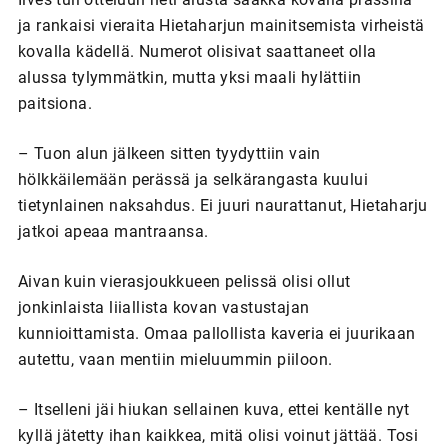
ja rankaisi vieraita Hietaharjun mainitsemista virheistä
kovalla kädellä. Numerot olisivat saattaneet olla
alussa tylymmätkin, mutta yksi maali hylättiin
paitsiona.
– Tuon alun jälkeen sitten tyydyttiin vain
hölkkäilemään perässä ja selkärangasta kuului
tietynlainen naksahdus. Ei juuri naurattanut, Hietaharju
jatkoi apeaa mantraansa.
Aivan kuin vierasjoukkueen pelissä olisi ollut
jonkinlaista liiallista kovan vastustajan
kunnioittamista. Omaa pallollista kaveria ei juurikaan
autettu, vaan mentiin mieluummin piiloon.
– Itselleni jäi hiukan sellainen kuva, ettei kentälle nyt
kyllä jätetty ihan kaikkea, mitä olisi voinut jättää. Tosi