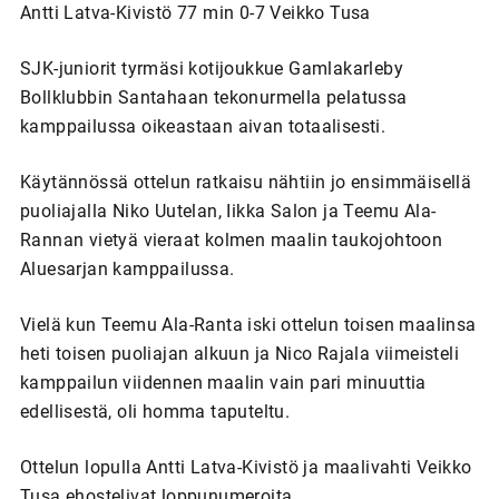
Antti Latva-Kivistö 77 min 0-7 Veikko Tusa
SJK-juniorit tyrmäsi kotijoukkue Gamlakarleby
Bollklubbin Santahaan tekonurmella pelatussa
kamppailussa oikeastaan aivan totaalisesti.
Käytännössä ottelun ratkaisu nähtiin jo ensimmäisellä
puoliajalla Niko Uutelan, Iikka Salon ja Teemu Ala-
Rannan vietyä vieraat kolmen maalin taukojohtoon
Aluesarjan kamppailussa.
Vielä kun Teemu Ala-Ranta iski ottelun toisen maalinsa
heti toisen puoliajan alkuun ja Nico Rajala viimeisteli
kamppailun viidennen maalin vain pari minuuttia
edellisestä, oli homma taputeltu.
Ottelun lopulla Antti Latva-Kivistö ja maalivahti Veikko
Tusa ehostelivat loppunumeroita.