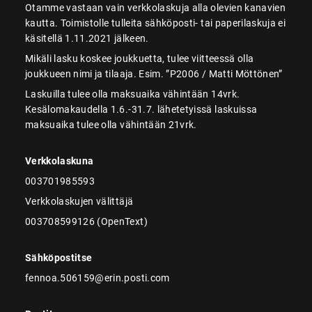
Otamme vastaan vain verkkolaskuja alla olevien kanavien
kautta. Toimistolle tulleita sähköposti- tai paperilaskuja ei
käsitellä 1.11.2021 jälkeen.
Mikäli lasku koskee joukkuetta, tulee viitteessä olla
joukkueen nimi ja tilaaja. Esim. ”P2006 / Matti Möttönen”
Laskuilla tulee olla maksuaika vähintään 14vrk.
Kesälomakaudella 1.6.-31.7. lähetetyissä laskuissa
maksuaika tulee olla vähintään 21vrk.
Verkkolaskuna
003701985593
Verkkolaskujen välittäjä
003708599126 (OpenText)
Sähköpostitse
fennoa.506159@erin.posti.com