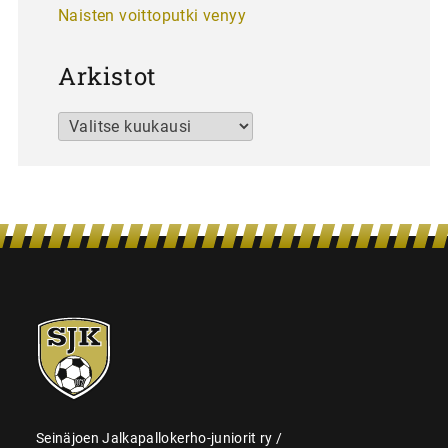
Naisten voittoputki venyy
Arkistot
Arkistot
SJK-
juniorit
Seinäjoen Jalkapallokerho-juniorit ry /