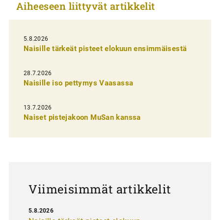
Aiheeseen liittyvät artikkelit
k
e
l
5.8.2026
Naisille tärkeät pisteet elokuun ensimmäisestä
i
e
28.7.2026
n
Naisille iso pettymys Vaasassa
s
13.7.2026
e
Naiset pistejakoon MuSan kanssa
l
a
u
s
Viimeisimmät artikkelit
5.8.2026