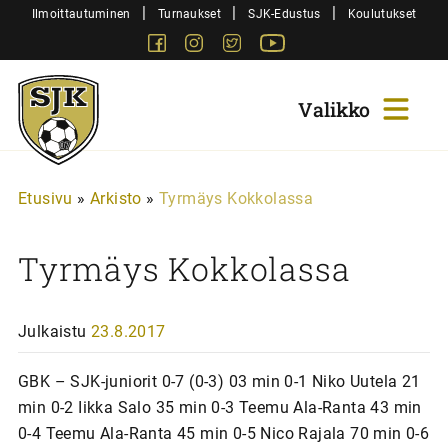
Siirry
|
|
|
Ilmoittautuminen
Turnaukset
SJK-Edustus
Koulutukset
sisältöön
Facebook
Instagram
Twitter
Youtube
Sjk-
Juniorit
Etusivu
»
Arkisto
»
Tyrmäys Kokkolassa
Tyrmäys Kokkolassa
Julkaistu
23.8.2017
GBK – SJK-juniorit 0-7 (0-3) 03 min 0-1 Niko Uutela 21
min 0-2 Iikka Salo 35 min 0-3 Teemu Ala-Ranta 43 min
0-4 Teemu Ala-Ranta 45 min 0-5 Nico Rajala 70 min 0-6