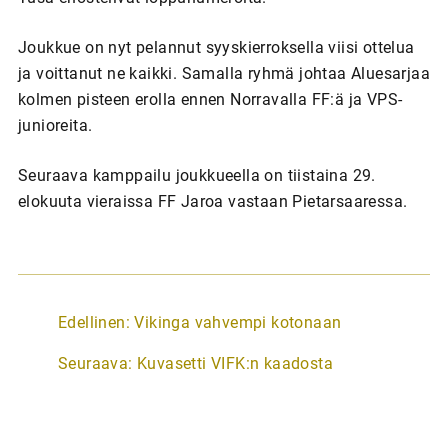
Joukkue on nyt pelannut syyskierroksella viisi ottelua
ja voittanut ne kaikki. Samalla ryhmä johtaa Aluesarjaa
kolmen pisteen erolla ennen Norravalla FF:ä ja VPS-
junioreita.
Seuraava kamppailu joukkueella on tiistaina 29.
elokuuta vieraissa FF Jaroa vastaan Pietarsaaressa.
A
Edellinen:
Vikinga vahvempi kotonaan
r
Seuraava:
Kuvasetti VIFK:n kaadosta
t
i
k