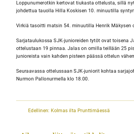
Loppunumerotkin kertovat tiukasta ottelusta, sillä nyt
johdettua tauolla Hilla Koskisen 10. minuutilla syntyn
Virkiä tasoitti matsin 54. minuutilla Henrik Mäkysen
Sarjataulukossa SJK-junioreiden tytöt ovat toisena 
ottelustaan 19 pinnaa. Jalas on omilla teillään 25 p
junioreista vain kahden pisteen päässä ottelun vä
Seuraavassa ottelussaan SJK-juniorit kohtaa sarjajo
Nurmon Pallonurmella klo 18.00.
A
Edellinen:
Kolmas ilta Prunttimäessä
r
t