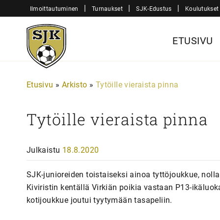
Siirry
|
|
|
Ilmoittautuminen
Turnaukset
SJK-Edustus
Koulutukset
sisältöön
Sjk-
ETUSIVU
Juniorit
Etusivu
»
Arkisto
»
Tytöille vieraista pinna
Tytöille vieraista pinna
Julkaistu
18.8.2020
SJK-junioreiden toistaiseksi ainoa tyttöjoukkue, nol
Kiviristin kentällä Virkiän poikia vastaan P13-ikälu
kotijoukkue joutui tyytymään tasapeliin.