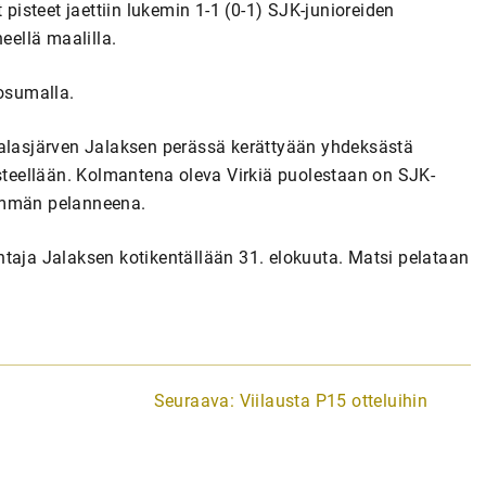
 pisteet jaettiin lukemin 1-1 (0-1) SJK-junioreiden
eellä maalilla.
 osumalla.
Jalasjärven Jalaksen perässä kerättyään yhdeksästä
isteellään. Kolmantena oleva Virkiä puolestaan on SJK-
hemmän pelanneena.
htaja Jalaksen kotikentällään 31. elokuuta. Matsi pelataan
Seuraava:
Viilausta P15 otteluihin