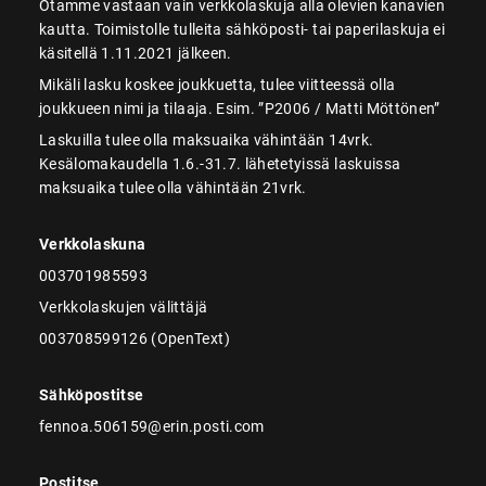
Otamme vastaan vain verkkolaskuja alla olevien kanavien
kautta. Toimistolle tulleita sähköposti- tai paperilaskuja ei
käsitellä 1.11.2021 jälkeen.
Mikäli lasku koskee joukkuetta, tulee viitteessä olla
joukkueen nimi ja tilaaja. Esim. ”P2006 / Matti Möttönen”
Laskuilla tulee olla maksuaika vähintään 14vrk.
Kesälomakaudella 1.6.-31.7. lähetetyissä laskuissa
maksuaika tulee olla vähintään 21vrk.
Verkkolaskuna
003701985593
Verkkolaskujen välittäjä
003708599126 (OpenText)
Sähköpostitse
fennoa.506159@erin.posti.com
Postitse