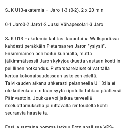
SJK U13-akatemia – Jaro 1-3 (0-2), 2 x 20 min
0-1 Jaro0-2 Jaro1-2 Jussi Vähäpesola1-3 Jaro
SJK U13 –akatemia kohtasi lauantaina Wallsportissa
kahdesti peräkkäin Pietarsaaren Jaron "ysiysit".
Ensimmäinen peli hoitui kunnialla, mutta
jälkimmäisessä Jaron kykyjoukkuetta vastaan koettiin
pelillinen notkahdus. Pietarsaarelaiset olivat tällä
kertaa kokonaisuudessaan askeleen edellä.
Talvikauden aikana ahkerasti pelanneella U 13:lla ei
ole kuitenkaan mitään syytä ripotella tuhkaa päällensä.
Päinvastoin. Joukkue voi jatkaa terveellä
itseluottamuksella ja riittävällä rentoudella kohti
seuraavia haasteita.
Ensi lauantaina homma jatkuu Botniahallissa VPS-