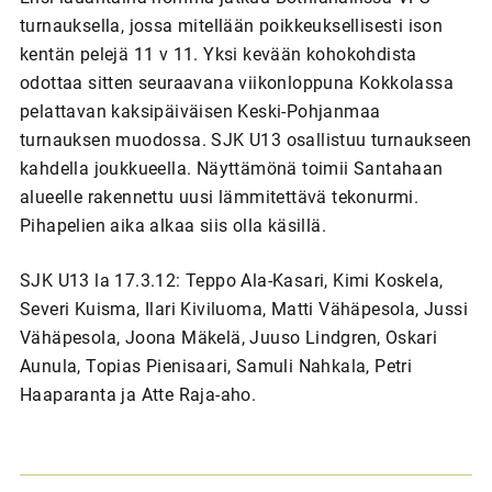
turnauksella, jossa mitellään poikkeuksellisesti ison
kentän pelejä 11 v 11. Yksi kevään kohokohdista
odottaa sitten seuraavana viikonloppuna Kokkolassa
pelattavan kaksipäiväisen Keski-Pohjanmaa
turnauksen muodossa. SJK U13 osallistuu turnaukseen
kahdella joukkueella. Näyttämönä toimii Santahaan
alueelle rakennettu uusi lämmitettävä tekonurmi.
Pihapelien aika alkaa siis olla käsillä.
SJK U13 la 17.3.12: Teppo Ala-Kasari, Kimi Koskela,
Severi Kuisma, Ilari Kiviluoma, Matti Vähäpesola, Jussi
Vähäpesola, Joona Mäkelä, Juuso Lindgren, Oskari
Aunula, Topias Pienisaari, Samuli Nahkala, Petri
Haaparanta ja Atte Raja-aho.