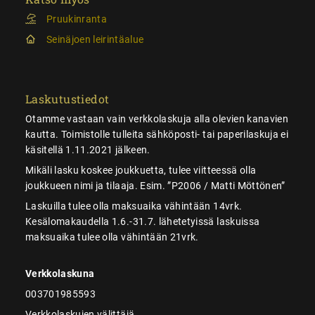
Pruukinranta
Seinäjoen leirintäalue
Laskutustiedot
Otamme vastaan vain verkkolaskuja alla olevien kanavien
kautta. Toimistolle tulleita sähköposti- tai paperilaskuja ei
käsitellä 1.11.2021 jälkeen.
Mikäli lasku koskee joukkuetta, tulee viitteessä olla
joukkueen nimi ja tilaaja. Esim. ”P2006 / Matti Möttönen”
Laskuilla tulee olla maksuaika vähintään 14vrk.
Kesälomakaudella 1.6.-31.7. lähetetyissä laskuissa
maksuaika tulee olla vähintään 21vrk.
Verkkolaskuna
003701985593
Verkkolaskujen välittäjä