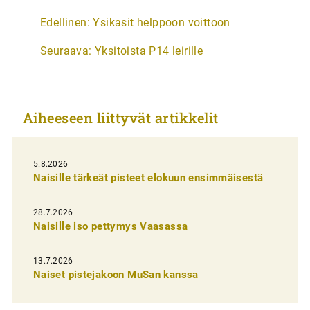
A
Edellinen:
Ysikasit helppoon voittoon
r
Seuraava:
Yksitoista P14 leirille
t
i
k
Aiheeseen liittyvät artikkelit
k
e
l
5.8.2026
Naisille tärkeät pisteet elokuun ensimmäisestä
i
e
28.7.2026
n
Naisille iso pettymys Vaasassa
s
13.7.2026
e
Naiset pistejakoon MuSan kanssa
l