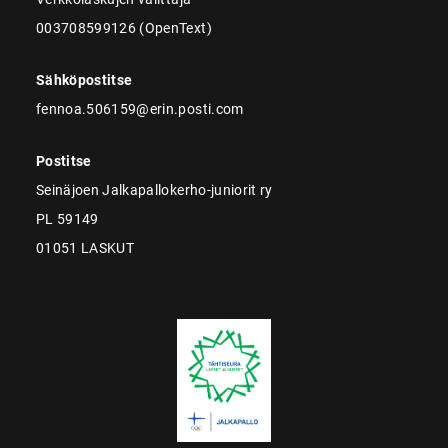
003708599126 (OpenText)
Sähköpostitse
fennoa.506159@erin.posti.com
Postitse
Seinäjoen Jalkapallokerho-juniorit ry
PL 59149
01051 LASKUT