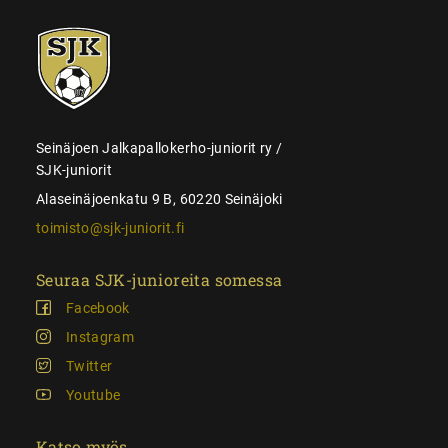
SJK-
juniorit
Seinäjoen Jalkapallokerho-juniorit ry /
SJK-juniorit
Alaseinäjoenkatu 9 B, 60220 Seinäjoki
toimisto@sjk-juniorit.fi
Seuraa SJK-junioreita somessa
Facebook
Instagram
Twitter
Youtube
Katso myös