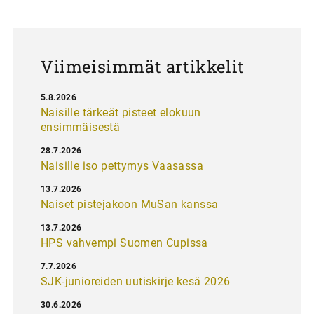
a
u
s
Viimeisimmät artikkelit
5.8.2026
Naisille tärkeät pisteet elokuun
ensimmäisestä
28.7.2026
Naisille iso pettymys Vaasassa
13.7.2026
Naiset pistejakoon MuSan kanssa
13.7.2026
HPS vahvempi Suomen Cupissa
7.7.2026
SJK-junioreiden uutiskirje kesä 2026
30.6.2026