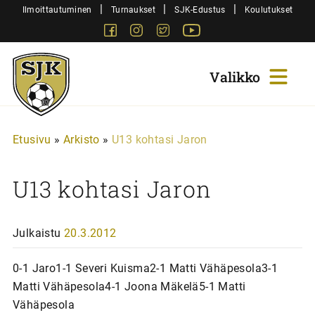
Siirry
|
|
|
Ilmoittautuminen
Turnaukset
SJK-Edustus
Koulutukset
sisältöön
Facebook
Instagram
Twitter
Youtube
Sjk-
Juniorit
Etusivu
»
Arkisto
»
U13 kohtasi Jaron
U13 kohtasi Jaron
Julkaistu
20.3.2012
0-1 Jaro1-1 Severi Kuisma2-1 Matti Vähäpesola3-1
Matti Vähäpesola4-1 Joona Mäkelä5-1 Matti
Vähäpesola