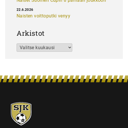
Naiset Suomen Cupin 8 parhaan joukkoon
22.6.2026
Naisten voittoputki venyy
Arkistot
Arkistot
SJK-
juniorit