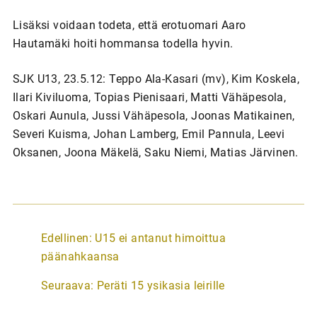
Lisäksi voidaan todeta, että erotuomari Aaro
Hautamäki hoiti hommansa todella hyvin.
SJK U13, 23.5.12: Teppo Ala-Kasari (mv), Kim Koskela,
Ilari Kiviluoma, Topias Pienisaari, Matti Vähäpesola,
Oskari Aunula, Jussi Vähäpesola, Joonas Matikainen,
Severi Kuisma, Johan Lamberg, Emil Pannula, Leevi
Oksanen, Joona Mäkelä, Saku Niemi, Matias Järvinen.
A
Edellinen:
U15 ei antanut himoittua
r
päänahkaansa
t
Seuraava:
Peräti 15 ysikasia leirille
i
k