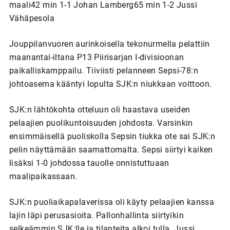
maali42 min 1-1 Johan Lamberg65 min 1-2 Jussi
Vähäpesola
Jouppilanvuoren aurinkoisella tekonurmella pelattiin
maanantai-iltana P13 Piirisarjan I-divisioonan
paikalliskamppailu. Tiiviisti pelanneen Sepsi-78:n
johtoasema kääntyi lopulta SJK:n niukkaan voittoon.
SJK:n lähtökohta otteluun oli haastava useiden
pelaajien puolikuntoisuuden johdosta. Varsinkin
ensimmäisellä puoliskolla Sepsin tiukka ote sai SJK:n
pelin näyttämään saamattomalta. Sepsi siirtyi kaiken
lisäksi 1-0 johdossa tauolle onnistuttuaan
maalipaikassaan.
SJK:n puoliaikapalaverissa oli käyty pelaajien kanssa
lajin läpi perusasioita. Pallonhallinta siirtyikin
selkeämmin SJK:lle ja tilanteita alkoi tulla. Jussi