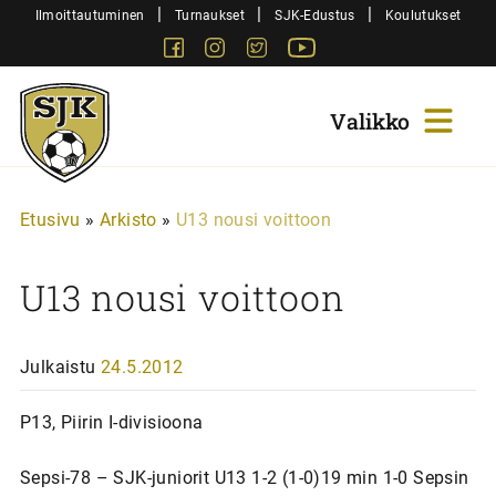
Siirry
|
|
|
Ilmoittautuminen
Turnaukset
SJK-Edustus
Koulutukset
sisältöön
Facebook
Instagram
Twitter
Youtube
Sjk-
Juniorit
Etusivu
»
Arkisto
»
U13 nousi voittoon
U13 nousi voittoon
Julkaistu
24.5.2012
P13, Piirin I-divisioona
Sepsi-78 – SJK-juniorit U13 1-2 (1-0)19 min 1-0 Sepsin