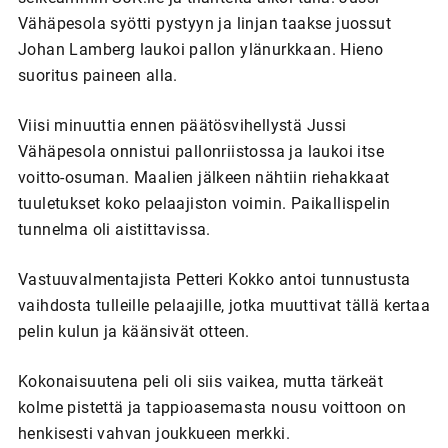
Vähäpesola syötti pystyyn ja linjan taakse juossut
Johan Lamberg laukoi pallon ylänurkkaan. Hieno
suoritus paineen alla.
Viisi minuuttia ennen päätösvihellystä Jussi
Vähäpesola onnistui pallonriistossa ja laukoi itse
voitto-osuman. Maalien jälkeen nähtiin riehakkaat
tuuletukset koko pelaajiston voimin. Paikallispelin
tunnelma oli aistittavissa.
Vastuuvalmentajista Petteri Kokko antoi tunnustusta
vaihdosta tulleille pelaajille, jotka muuttivat tällä kertaa
pelin kulun ja käänsivät otteen.
Kokonaisuutena peli oli siis vaikea, mutta tärkeät
kolme pistettä ja tappioasemasta nousu voittoon on
henkisesti vahvan joukkueen merkki.