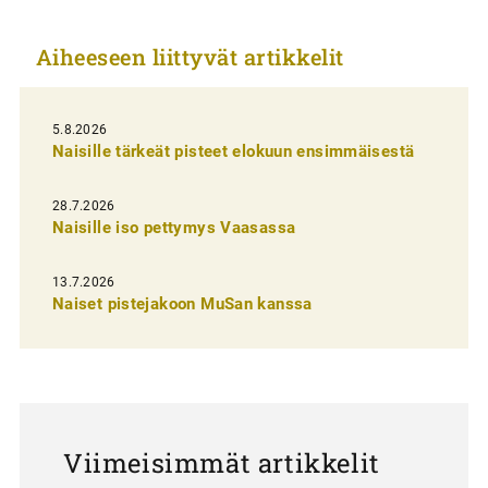
k
Aiheeseen liittyvät artikkelit
e
l
i
5.8.2026
Naisille tärkeät pisteet elokuun ensimmäisestä
e
n
28.7.2026
Naisille iso pettymys Vaasassa
s
e
13.7.2026
l
Naiset pistejakoon MuSan kanssa
a
u
s
Viimeisimmät artikkelit