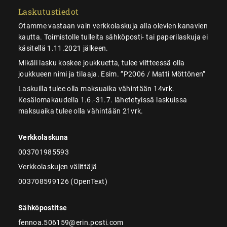
Laskutustiedot
Otamme vastaan vain verkkolaskuja alla olevien kanavien
kautta. Toimistolle tulleita sähköposti- tai paperilaskuja ei
käsitellä 1.11.2021 jälkeen.
Mikäli lasku koskee joukkuetta, tulee viitteessä olla
joukkueen nimi ja tilaaja. Esim. ”P2006 / Matti Möttönen”
Laskuilla tulee olla maksuaika vähintään 14vrk.
Kesälomakaudella 1.6.-31.7. lähetetyissä laskuissa
maksuaika tulee olla vähintään 21vrk.
Verkkolaskuna
003701985593
Verkkolaskujen välittäjä
003708599126 (OpenText)
Sähköpostitse
fennoa.506159@erin.posti.com