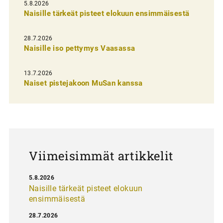
i
5.8.2026
Naisille tärkeät pisteet elokuun ensimmäisestä
e
n
28.7.2026
Naisille iso pettymys Vaasassa
s
e
13.7.2026
l
Naiset pistejakoon MuSan kanssa
a
u
s
Viimeisimmät artikkelit
5.8.2026
Naisille tärkeät pisteet elokuun
ensimmäisestä
28.7.2026