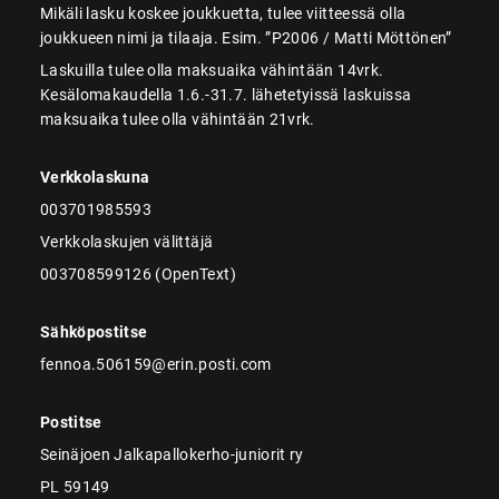
Mikäli lasku koskee joukkuetta, tulee viitteessä olla
joukkueen nimi ja tilaaja. Esim. ”P2006 / Matti Möttönen”
Laskuilla tulee olla maksuaika vähintään 14vrk.
Kesälomakaudella 1.6.-31.7. lähetetyissä laskuissa
maksuaika tulee olla vähintään 21vrk.
Verkkolaskuna
003701985593
Verkkolaskujen välittäjä
003708599126 (OpenText)
Sähköpostitse
fennoa.506159@erin.posti.com
Postitse
Seinäjoen Jalkapallokerho-juniorit ry
PL 59149