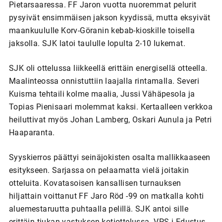
Pietarsaaressa. FF Jaron vuotta nuoremmat pelurit
pysyivät ensimmäisen jakson kyydissä, mutta eksyivät
maankuululle Korv-Göranin kebab-kioskille toisella
jaksolla. SJK latoi taululle lopulta 2-10 lukemat.
SJK oli ottelussa liikkeellä erittäin energisellä otteella.
Maalinteossa onnistuttiin laajalla rintamalla. Severi
Kuisma tehtaili kolme maalia, Jussi Vähäpesola ja
Topias Pienisaari molemmat kaksi. Kertaalleen verkkoa
heiluttivat myös Johan Lamberg, Oskari Aunula ja Petri
Haaparanta.
Syyskierros päättyi seinäjokisten osalta mallikkaaseen
esitykseen. Sarjassa on pelaamatta vielä joitakin
otteluita. Kovatasoisen kansallisen turnauksen
hiljattain voittanut FF Jaro Röd -99 on matkalla kohti
aluemestaruutta puhtaalla pelillä. SJK antoi sille
erittäin tiukan vastuksen kotiottelussa. VPS-j Edustus