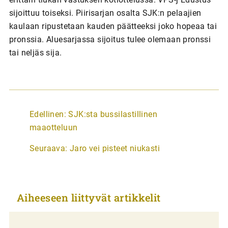
sijoittuu toiseksi. Piirisarjan osalta SJK:n pelaajien
kaulaan ripustetaan kauden päätteeksi joko hopeaa tai
pronssia. Aluesarjassa sijoitus tulee olemaan pronssi
tai neljäs sija.
A
Edellinen:
SJK:sta bussilastillinen
r
maaotteluun
t
Seuraava:
Jaro vei pisteet niukasti
i
k
k
Aiheeseen liittyvät artikkelit
e
l