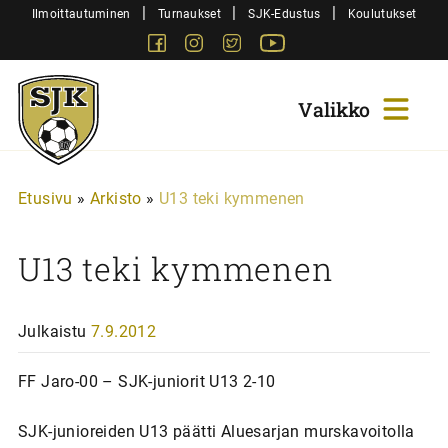
Siirry
|
|
|
Ilmoittautuminen
Turnaukset
SJK-Edustus
Koulutukset
sisältöön
Facebook
Instagram
Twitter
Youtube
Sjk-
Juniorit
Etusivu
»
Arkisto
»
U13 teki kymmenen
U13 teki kymmenen
Julkaistu
7.9.2012
FF Jaro-00 – SJK-juniorit U13 2-10
SJK-junioreiden U13 päätti Aluesarjan murskavoitolla