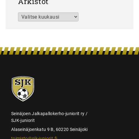
Arkistot
Arkistot
SJK-
juniorit
Seinäjoen Jalkapallokerho-juniorit ry /
SJK-juniorit
Alaseinäjoenkatu 9 B, 60220 Seinäjoki
toimisto@sjk-juniorit.fi