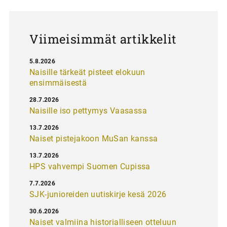
u
s
Viimeisimmät artikkelit
5.8.2026
Naisille tärkeät pisteet elokuun
ensimmäisestä
28.7.2026
Naisille iso pettymys Vaasassa
13.7.2026
Naiset pistejakoon MuSan kanssa
13.7.2026
HPS vahvempi Suomen Cupissa
7.7.2026
SJK-junioreiden uutiskirje kesä 2026
30.6.2026
Naiset valmiina historialliseen otteluun