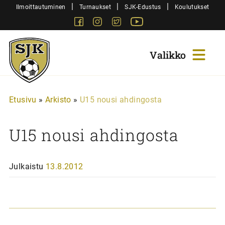
Siirry
|
|
|
Ilmoittautuminen
Turnaukset
SJK-Edustus
Koulutukset
sisältöön
Facebook
Instagram
Twitter
Youtube
Sjk-
Juniorit
Etusivu
»
Arkisto
»
U15 nousi ahdingosta
U15 nousi ahdingosta
Julkaistu
13.8.2012