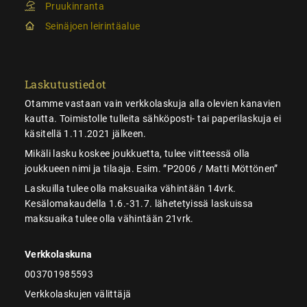
Pruukinranta
Seinäjoen leirintäalue
Laskutustiedot
Otamme vastaan vain verkkolaskuja alla olevien kanavien
kautta. Toimistolle tulleita sähköposti- tai paperilaskuja ei
käsitellä 1.11.2021 jälkeen.
Mikäli lasku koskee joukkuetta, tulee viitteessä olla
joukkueen nimi ja tilaaja. Esim. ”P2006 / Matti Möttönen”
Laskuilla tulee olla maksuaika vähintään 14vrk.
Kesälomakaudella 1.6.-31.7. lähetetyissä laskuissa
maksuaika tulee olla vähintään 21vrk.
Verkkolaskuna
003701985593
Verkkolaskujen välittäjä