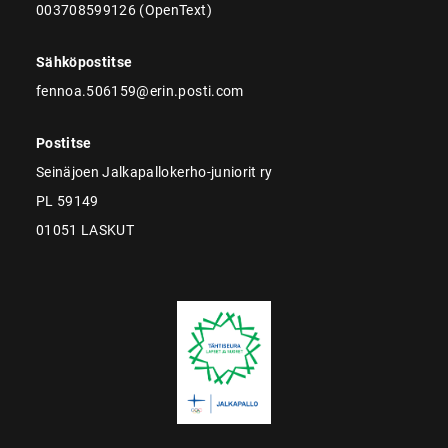
003708599126 (OpenText)
Sähköpostitse
fennoa.506159@erin.posti.com
Postitse
Seinäjoen Jalkapallokerho-juniorit ry
PL 59149
01051 LASKUT