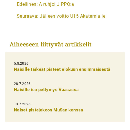
A
Edellinen:
A ruhjoi JIPPO:a
r
Seuraava:
Jälleen voitto U15 Akatemialle
t
i
k
Aiheeseen liittyvät artikkelit
k
e
l
5.8.2026
Naisille tärkeät pisteet elokuun ensimmäisestä
i
e
28.7.2026
n
Naisille iso pettymys Vaasassa
s
13.7.2026
e
Naiset pistejakoon MuSan kanssa
l
a