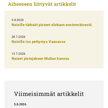
Aiheeseen liittyvät artikkelit
k
e
l
5.8.2026
Naisille tärkeät pisteet elokuun ensimmäisestä
i
e
28.7.2026
n
Naisille iso pettymys Vaasassa
s
13.7.2026
e
Naiset pistejakoon MuSan kanssa
l
a
u
s
Viimeisimmät artikkelit
5.8.2026