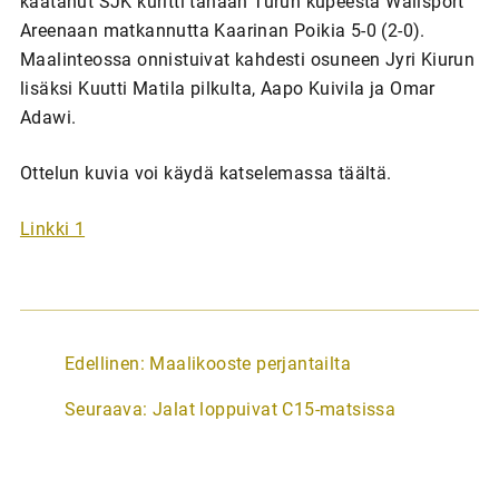
kaatanut SJK kuritti tänään Turun kupeesta Wallsport
Areenaan matkannutta Kaarinan Poikia 5-0 (2-0).
Maalinteossa onnistuivat kahdesti osuneen Jyri Kiurun
lisäksi Kuutti Matila pilkulta, Aapo Kuivila ja Omar
Adawi.
Ottelun kuvia voi käydä katselemassa täältä.
Linkki 1
A
Edellinen:
Maalikooste perjantailta
r
Seuraava:
Jalat loppuivat C15-matsissa
t
i
k