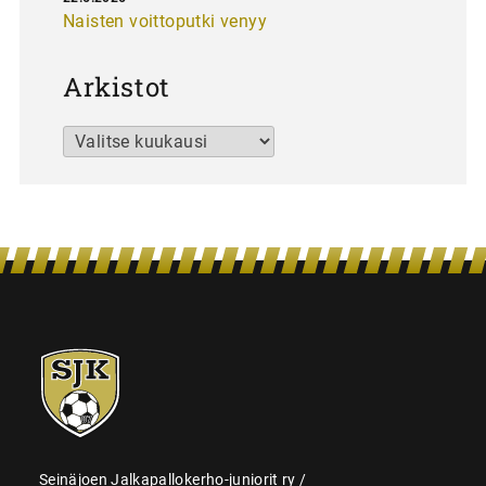
Naisten voittoputki venyy
Arkistot
Arkistot
SJK-
juniorit
Seinäjoen Jalkapallokerho-juniorit ry /