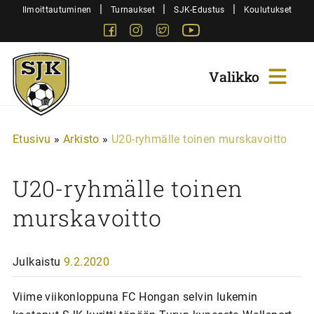
Siirry
|
|
|
Ilmoittautuminen
Turnaukset
SJK-Edustus
Koulutukset
sisältöön
Facebook
Instagram
Twitter
Youtube
Sjk-
Juniorit
Etusivu
»
Arkisto
»
U20-ryhmälle toinen murskavoitto
U20-ryhmälle toinen
murskavoitto
Julkaistu
9.2.2020
Viime viikonloppuna FC Hongan selvin lukemin