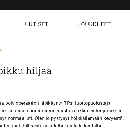
UUTISET
JOUKKUEET
aa
ikku hiljaa
sa polvioperaation läpikäynyt TP:n luottopuolustaja
Ume" seurasi maanantaina edustusjoukkueen harjoituksia
nyt normaalisti. Olen jo pystynyt hölkkäilemään kevyesti",
tten mahdollisesti vielä tällä kaudella kentällä