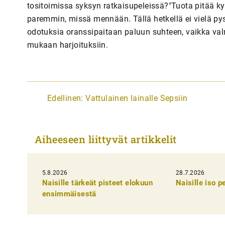
tositoimissa syksyn ratkaisupeleissä?"Tuota pitää k
paremmin, missä mennään. Tällä hetkellä ei vielä py
odotuksia oranssipaitaan paluun suhteen, vaikka valme
mukaan harjoituksiin.
A
Edellinen:
Vattulainen lainalle Sepsiin
r
t
Aiheeseen liittyvät artikkelit
i
k
5.8.2026
k
28.7.2026
Naisille tärkeät pisteet elokuun
Naisille iso 
e
ensimmäisestä
l
i