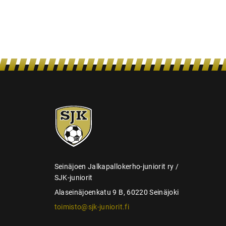
e
n
s
e
l
a
u
SJK-
s
juniorit
Seinäjoen Jalkapallokerho-juniorit ry /
SJK-juniorit
Alaseinäjoenkatu 9 B, 60220 Seinäjoki
toimisto@sjk-juniorit.fi