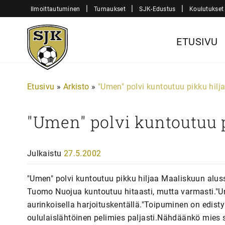
Siirry
|
|
|
Ilmoittautuminen
Turnaukset
SJK-Edustus
Koulutukset
sisältöön
Sjk-
ETUSIVU
Juniorit
Etusivu
»
Arkisto
»
"Umen" polvi kuntoutuu pikku hilj
"Umen" polvi kuntoutuu p
Julkaistu
27.5.2002
"Umen" polvi kuntoutuu pikku hiljaa Maaliskuun alus
Tuomo Nuojua kuntoutuu hitaasti, mutta varmasti."
aurinkoisella harjoituskentällä."Toipuminen on edisty
oululaislähtöinen pelimies paljasti.Nähdäänkö mies si