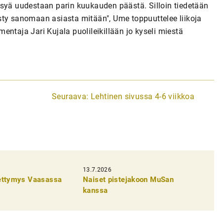
ysyä uudestaan parin kuukauden päästä. Silloin tiedetään
sty sanomaan asiasta mitään", Ume toppuuttelee liikoja
ntaja Jari Kujala puolileikillään jo kyseli miestä
Seuraava:
Lehtinen sivussa 4-6 viikkoa
13.7.2026
pettymys Vaasassa
Naiset pistejakoon MuSan
kanssa