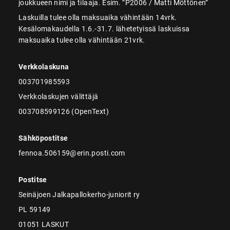
joukkueen nimi ja tilaaja. Esim. ”P2006 / Matti Möttönen”
Laskuilla tulee olla maksuaika vähintään 14vrk.
Kesälomakaudella 1.6.-31.7. lähetetyissä laskuissa
maksuaika tulee olla vähintään 21vrk.
Verkkolaskuna
003701985593
Verkkolaskujen välittäjä
003708599126 (OpenText)
Sähköpostitse
fennoa.506159@erin.posti.com
Postitse
Seinäjoen Jalkapallokerho-juniorit ry
PL 59149
01051 LASKUT