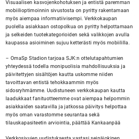
Visuaalisen kasvojenkohotuksen ja entistä paremman
mobiilioptimoinnin sivustosta on pyritty rakentamaan
myös aiempaa informatiivisempi. Verkkokaupan
puolella asiakkaan ostopolkua on pyritty helpottamaan
ja selkeiden tuotekategorioiden sekä valikkojen avulla
kaupassa asioiminen sujuu ketterästi myös mobiililla.
– OmaSp Stadion tarjoaa SJK:n ottelutapahtumien
yhteydessä todella monipuolisia mahdollisuuksia ja
päivitettyjen sisältöjen kautta uskomme niiden
tavoittavan entistä tehokkaammin myös
sidosryhmämme. Uudistuneen verkkokaupan kautta
laadukkaat fanituotteemme ovat aiempaa helpommin
asiakkaiden saatavilla ja jatkossa päivitys helpottaa
myös oman varastomme seurantaa sekä
tilauskapasiteetin arviointia, päättää Kankaanpää
Verkkosivujen uudistuksesta vastasi seinäjokinen