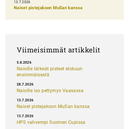
13.7.2026
e
Naiset pistejakoon MuSan kanssa
l
a
u
s
Viimeisimmät artikkelit
5.8.2026
Naisille tärkeät pisteet elokuun
ensimmäisestä
28.7.2026
Naisille iso pettymys Vaasassa
13.7.2026
Naiset pistejakoon MuSan kanssa
13.7.2026
HPS vahvempi Suomen Cupissa