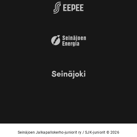
Seinäjoen Jalkapallokerho-juniorit ry / SJK-juniorit © 2026