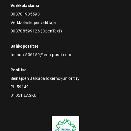
Verkkolaskuna
003701985593
Verkkolaskujen välittäjä
003708599126 (OpenText)
Sähköpostitse
fennoa.506159@erin.posti.com
Postitse
Seinäjoen Jalkapallokerho-juniorit ry
PL 59149
01051 LASKUT