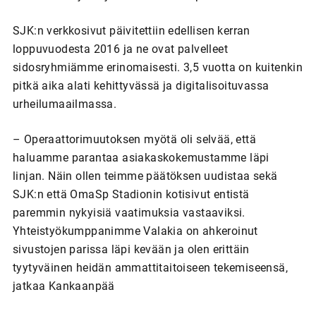
SJK:n verkkosivut päivitettiin edellisen kerran
loppuvuodesta 2016 ja ne ovat palvelleet
sidosryhmiämme erinomaisesti. 3,5 vuotta on kuitenkin
pitkä aika alati kehittyvässä ja digitalisoituvassa
urheilumaailmassa.
– Operaattorimuutoksen myötä oli selvää, että
haluamme parantaa asiakaskokemustamme läpi
linjan. Näin ollen teimme päätöksen uudistaa sekä
SJK:n että OmaSp Stadionin kotisivut entistä
paremmin nykyisiä vaatimuksia vastaaviksi.
Yhteistyökumppanimme Valakia on ahkeroinut
sivustojen parissa läpi kevään ja olen erittäin
tyytyväinen heidän ammattitaitoiseen tekemiseensä,
jatkaa Kankaanpää