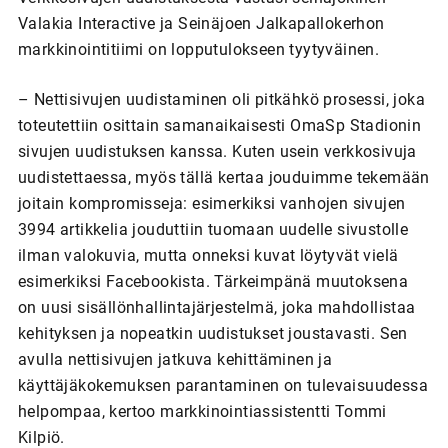
Valakia Interactive ja Seinäjoen Jalkapallokerhon
markkinointitiimi on lopputulokseen tyytyväinen.
– Nettisivujen uudistaminen oli pitkähkö prosessi, joka
toteutettiin osittain samanaikaisesti OmaSp Stadionin
sivujen uudistuksen kanssa. Kuten usein verkkosivuja
uudistettaessa, myös tällä kertaa jouduimme tekemään
joitain kompromisseja: esimerkiksi vanhojen sivujen
3994 artikkelia jouduttiin tuomaan uudelle sivustolle
ilman valokuvia, mutta onneksi kuvat löytyvät vielä
esimerkiksi Facebookista. Tärkeimpänä muutoksena
on uusi sisällönhallintajärjestelmä, joka mahdollistaa
kehityksen ja nopeatkin uudistukset joustavasti. Sen
avulla nettisivujen jatkuva kehittäminen ja
käyttäjäkokemuksen parantaminen on tulevaisuudessa
helpompaa, kertoo markkinointiassistentti Tommi
Kilpiö.