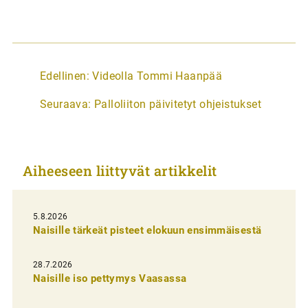
A
Edellinen:
Videolla Tommi Haanpää
r
Seuraava:
Palloliiton päivitetyt ohjeistukset
t
i
k
Aiheeseen liittyvät artikkelit
k
e
l
5.8.2026
Naisille tärkeät pisteet elokuun ensimmäisestä
i
e
28.7.2026
n
Naisille iso pettymys Vaasassa
s