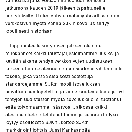
vaihteessa ja se voidaan nähdä luonnollisena
jatkumona kauden 2019 jälkeen tapahtuneille
uudistuksille. Uuden entistä mobiiliystävällisemmän
verkkosivun myötä vanha SJK:n sovellus siirtyy
lopullisesti historiaan.
– Lippupisteelle siirtymisen jälkeen olemme
muokanneet kaikki taustajärjestelmämme uusiksi ja
kevään aikana tehdyn verkkosivujen uudistuksen
jälkeen alamme olemaan organisaationa vihdoin sillä
tasolla, joka vastaa sisäisesti asetettuja
standardejamme. SJK:n mobiilisovelluksen
päivittäminen lopetettiin jo viime kauden aikana ja nyt
tehtyjen uudistusten myötä sovellus ei olisi tuottanut
enää toivomaamme lisäarvoa. Jatkossa kaikki
oleellinen tieto ottelutapahtumiin ja seuraan liittyen
löytyy osoitteesta SJK.fi, kertoo SJK:n
markkinointijohtaja Jussi Kankaanpää