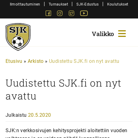
Siirry
|
|
|
Ilmoittautuminen
Turnaukset
SJK-Edustus
Koulutukset
sisältöön
Facebook
Instagram
Twitter
Youtube
Sjk-
Juniorit
Etusivu
»
Arkisto
»
Uudistettu SJK.fi on nyt avattu
Uudistettu SJK.fi on nyt
avattu
Julkaistu
20.5.2020
SJK:n verkkosivujen kehitysprojekti aloitettiin vuoden