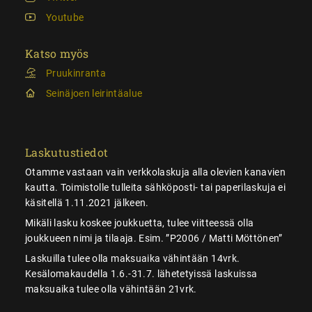
Youtube
Katso myös
Pruukinranta
Seinäjoen leirintäalue
Laskutustiedot
Otamme vastaan vain verkkolaskuja alla olevien kanavien
kautta. Toimistolle tulleita sähköposti- tai paperilaskuja ei
käsitellä 1.11.2021 jälkeen.
Mikäli lasku koskee joukkuetta, tulee viitteessä olla
joukkueen nimi ja tilaaja. Esim. ”P2006 / Matti Möttönen”
Laskuilla tulee olla maksuaika vähintään 14vrk.
Kesälomakaudella 1.6.-31.7. lähetetyissä laskuissa
maksuaika tulee olla vähintään 21vrk.