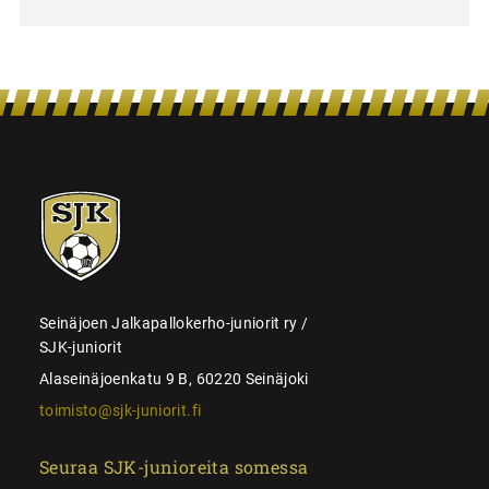
SJK-
juniorit
Seinäjoen Jalkapallokerho-juniorit ry /
SJK-juniorit
Alaseinäjoenkatu 9 B, 60220 Seinäjoki
toimisto@sjk-juniorit.fi
Seuraa SJK-junioreita somessa