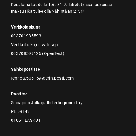
Kesälomakaudella 1.6.-31.7. lähetetyissä laskuissa
maksuaika tulee olla vähintään 21vrk.
Verkkolaskuna
003701985593
Verkkolaskujen välittäjä
003708599126 (OpenText)
Sähköpostitse
fennoa.506159@erin.posti.com
Postitse
Seinäjoen Jalkapallokerho-juniorit ry
PL 59149
01051 LASKUT