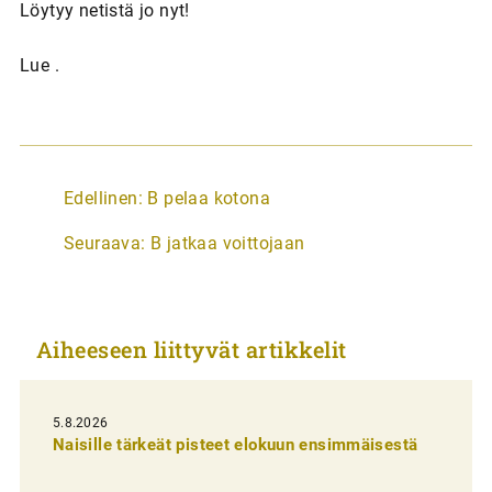
Löytyy netistä jo nyt!
Lue .
A
Edellinen:
B pelaa kotona
r
Seuraava:
B jatkaa voittojaan
t
i
k
Aiheeseen liittyvät artikkelit
k
e
l
5.8.2026
Naisille tärkeät pisteet elokuun ensimmäisestä
i
e