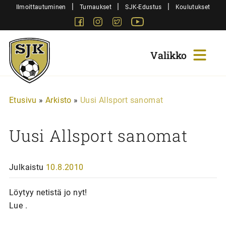
Siirry
|
|
|
Ilmoittautuminen
Turnaukset
SJK-Edustus
Koulutukset
sisältöön
Facebook
Instagram
Twitter
Youtube
Sjk-
Juniorit
Etusivu
»
Arkisto
»
Uusi Allsport sanomat
Uusi Allsport sanomat
Julkaistu
10.8.2010
Löytyy netistä jo nyt!
Lue .