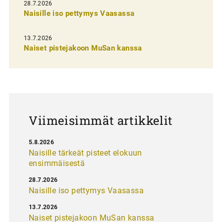
28.7.2026
n
Naisille iso pettymys Vaasassa
s
13.7.2026
e
Naiset pistejakoon MuSan kanssa
l
a
u
s
Viimeisimmät artikkelit
5.8.2026
Naisille tärkeät pisteet elokuun
ensimmäisestä
28.7.2026
Naisille iso pettymys Vaasassa
13.7.2026
Naiset pistejakoon MuSan kanssa