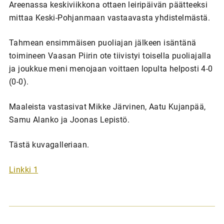
Areenassa keskiviikkona ottaen leiripäivän päätteeksi
mittaa Keski-Pohjanmaan vastaavasta yhdistelmästä.
Tahmean ensimmäisen puoliajan jälkeen isäntänä
toimineen Vaasan Piirin ote tiivistyi toisella puoliajalla
ja joukkue meni menojaan voittaen lopulta helposti 4-0
(0-0).
Maaleista vastasivat Mikke Järvinen, Aatu Kujanpää,
Samu Alanko ja Joonas Lepistö.
Tästä kuvagalleriaan.
Linkki 1
A