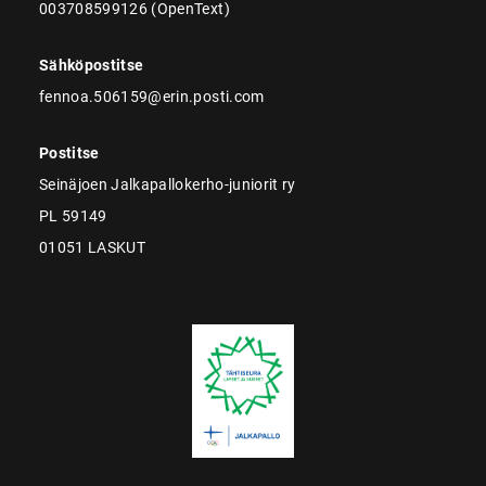
003708599126 (OpenText)
Sähköpostitse
fennoa.506159@erin.posti.com
Postitse
Seinäjoen Jalkapallokerho-juniorit ry
PL 59149
01051 LASKUT