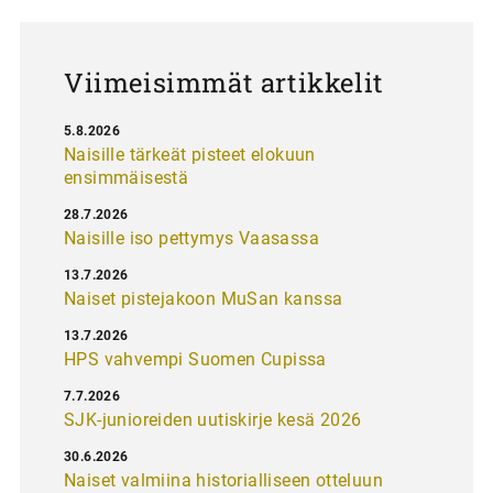
u
s
Viimeisimmät artikkelit
5.8.2026
Naisille tärkeät pisteet elokuun
ensimmäisestä
28.7.2026
Naisille iso pettymys Vaasassa
13.7.2026
Naiset pistejakoon MuSan kanssa
13.7.2026
HPS vahvempi Suomen Cupissa
7.7.2026
SJK-junioreiden uutiskirje kesä 2026
30.6.2026
Naiset valmiina historialliseen otteluun