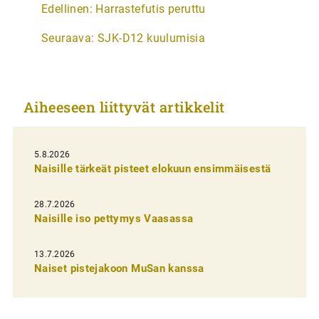
Edellinen:
Harrastefutis peruttu
r
Seuraava:
SJK-D12 kuulumisia
t
i
k
Aiheeseen liittyvät artikkelit
k
e
l
5.8.2026
Naisille tärkeät pisteet elokuun ensimmäisestä
i
e
28.7.2026
n
Naisille iso pettymys Vaasassa
s
13.7.2026
e
Naiset pistejakoon MuSan kanssa
l
a