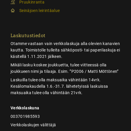
Pruukinranta
Seinäjoen leirintäalue
Laskutustiedot
Otamme vastaan vain verkkolaskuja alla olevien kanavien
kautta. Toimistolle tulleita sähköposti- tai paperilaskuja ei
käsitellä 1.11.2021 jälkeen.
Mikäli lasku koskee joukkuetta, tulee viitteessä olla
joukkueen nimi ja tilaaja. Esim. ”P2006 / Matti Möttönen”
Laskuilla tulee olla maksuaika vähintään 14vrk.
Kesälomakaudella 1.6.-31.7. lähetetyissä laskuissa
maksuaika tulee olla vähintään 21vrk.
Verkkolaskuna
003701985593
Verkkolaskujen välittäjä