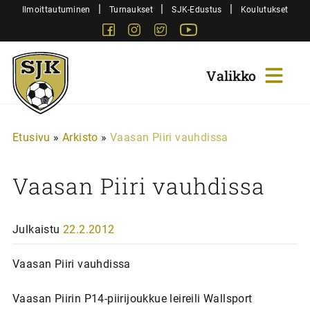
Siirry
|
|
|
Ilmoittautuminen
Turnaukset
SJK-Edustus
Koulutukset
sisältöön
Facebook
Instagram
Twitter
Youtube
Sjk-
Juniorit
Etusivu
»
Arkisto
»
Vaasan Piiri vauhdissa
Vaasan Piiri vauhdissa
Julkaistu
22.2.2012
Vaasan Piiri vauhdissa
Vaasan Piirin P14-piirijoukkue leireili Wallsport