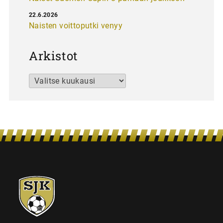
22.6.2026
Naisten voittoputki venyy
Arkistot
Arkistot
SJK-
juniorit