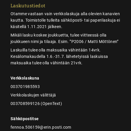
Laskutustiedot
Otamme vastaan vain verkkolaskuja alla olevien kanavien
kautta. Toimistolle tulleita sähköposti- tai paperilaskuja ei
käsitellä 1.11.2021 jälkeen.
Mikäli lasku koskee joukkuetta, tulee viitteessä olla
joukkueen nimi ja tilaaja. Esim. ”P2006 / Matti Möttönen”
Laskuilla tulee olla maksuaika vähintään 14vrk.
Kesälomakaudella 1.6.-31.7. lähetetyissä laskuissa
maksuaika tulee olla vähintään 21vrk.
Verkkolaskuna
003701985593
Verkkolaskujen välittäjä
003708599126 (OpenText)
Sähköpostitse
fennoa.506159@erin.posti.com