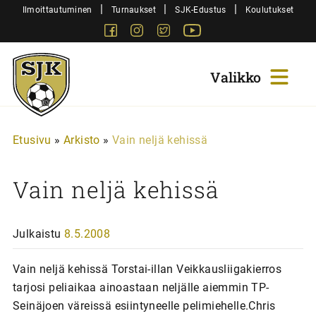
Siirry
|
|
|
Ilmoittautuminen
Turnaukset
SJK-Edustus
Koulutukset
sisältöön
Facebook
Instagram
Twitter
Youtube
Sjk-
Juniorit
Etusivu
»
Arkisto
»
Vain neljä kehissä
Vain neljä kehissä
Julkaistu
8.5.2008
Vain neljä kehissä Torstai-illan Veikkausliigakierros
tarjosi peliaikaa ainoastaan neljälle aiemmin TP-
Seinäjoen väreissä esiintyneelle pelimiehelle.Chris