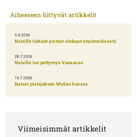
k
Aiheeseen liittyvät artikkelit
k
e
l
5.8.2026
Naisille tärkeät pisteet elokuun ensimmäisestä
i
e
28.7.2026
n
Naisille iso pettymys Vaasassa
s
13.7.2026
e
Naiset pistejakoon MuSan kanssa
l
a
u
s
Viimeisimmät artikkelit