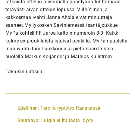
ratkaista ottelun alivoimalla päästyään tulittamaan
terävästi aivan ottelun lopussa. Ville Ylinen ja
kakkosmaalivahti Janne Ahola eivät minuutteja
saaneet.Myllykosken Saviniemessä isäntäjoukkue
MyPa kohteli FF Jaroa kaltoin numeroin 3-0. Kaikki
kolme ex-pruukilaista istuivat penkillä. MyPan puolella
maalivahti Jani Luukkonen ja pietarsaarelaisten
puolella Markus Koljander ja Mathias Kullström.
Takaisin uutisiin
A
Edellinen:
Terolla rypistys Ranskassa
r
Seuraava:
Luigia ei Italiasta löydy
t
i