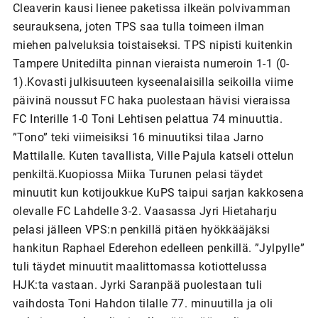
Cleaverin kausi lienee paketissa ilkeän polvivamman
seurauksena, joten TPS saa tulla toimeen ilman
miehen palveluksia toistaiseksi. TPS nipisti kuitenkin
Tampere Unitedilta pinnan vieraista numeroin 1-1 (0-
1).Kovasti julkisuuteen kyseenalaisilla seikoilla viime
päivinä noussut FC haka puolestaan hävisi vieraissa
FC Interille 1-0 Toni Lehtisen pelattua 74 minuuttia.
”Tono” teki viimeisiksi 16 minuutiksi tilaa Jarno
Mattilalle. Kuten tavallista, Ville Pajula katseli ottelun
penkiltä.Kuopiossa Miika Turunen pelasi täydet
minuutit kun kotijoukkue KuPS taipui sarjan kakkosena
olevalle FC Lahdelle 3-2. Vaasassa Jyri Hietaharju
pelasi jälleen VPS:n penkillä pitäen hyökkääjäksi
hankitun Raphael Ederehon edelleen penkillä. ”Jylpylle”
tuli täydet minuutit maalittomassa kotiottelussa
HJK:ta vastaan. Jyrki Saranpää puolestaan tuli
vaihdosta Toni Hahdon tilalle 77. minuutilla ja oli