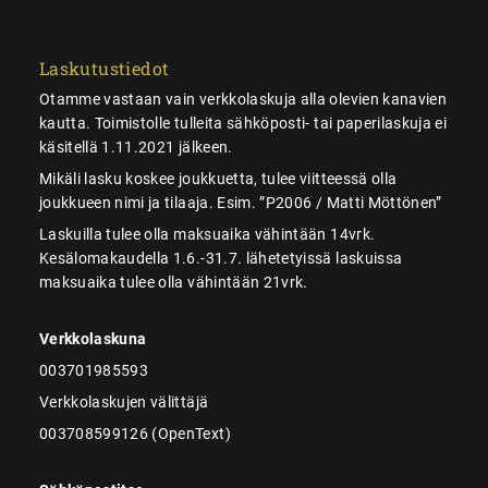
Laskutustiedot
Otamme vastaan vain verkkolaskuja alla olevien kanavien
kautta. Toimistolle tulleita sähköposti- tai paperilaskuja ei
käsitellä 1.11.2021 jälkeen.
Mikäli lasku koskee joukkuetta, tulee viitteessä olla
joukkueen nimi ja tilaaja. Esim. ”P2006 / Matti Möttönen”
Laskuilla tulee olla maksuaika vähintään 14vrk.
Kesälomakaudella 1.6.-31.7. lähetetyissä laskuissa
maksuaika tulee olla vähintään 21vrk.
Verkkolaskuna
003701985593
Verkkolaskujen välittäjä
003708599126 (OpenText)