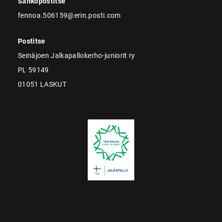
Sähköpostitse
fennoa.506159@erin.posti.com
Postitse
Seinäjoen Jalkapallokerho-juniorit ry
PL 59149
01051 LASKUT