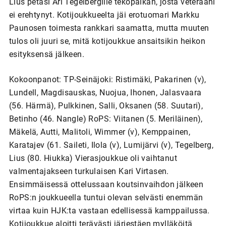
Lius petasi Ari Tegelbergille tekopaikan, josta veteraani
ei erehtynyt. Kotijoukkueelta jäi erotuomari Markku
Paunosen toimesta rankkari saamatta, mutta muuten
tulos oli juuri se, mitä kotijoukkue ansaitsikin heikon
esityksensä jälkeen.
Kokoonpanot: TP-Seinäjoki: Ristimäki, Pakarinen (v),
Lundell, Magdisauskas, Nuojua, Ihonen, Jalasvaara
(56. Härmä), Pulkkinen, Salli, Oksanen (58. Suutari),
Betinho (46. Nangle) RoPS: Viitanen (5. Meriläinen),
Mäkelä, Autti, Malitoli, Wimmer (v), Kemppainen,
Karatajev (61. Saileti, Ilola (v), Lumijärvi (v), Tegelberg,
Lius (80. Hiukka) Vierasjoukkue oli vaihtanut
valmentajakseen turkulaisen Kari Virtasen.
Ensimmäisessä ottelussaan koutsinvaihdon jälkeen
RoPS:n joukkueella tuntui olevan selvästi enemmän
virtaa kuin HJK:ta vastaan edellisessä kamppailussa.
Kotijoukkue aloitti terävästi järjestäen mylläköitä