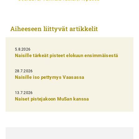
t
i
k
Aiheeseen liittyvät artikkelit
k
e
l
5.8.2026
Naisille tärkeät pisteet elokuun ensimmäisestä
i
e
28.7.2026
n
Naisille iso pettymys Vaasassa
s
13.7.2026
e
Naiset pistejakoon MuSan kanssa
l
a
u
s