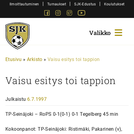
Siirry
|
|
|
Ilmoittautuminen
Turnaukset
SJK-Edustus
Koulutukset
sisältöön
Facebook
Instagram
Twitter
Youtube
Sjk-
Juniorit
Etusivu
»
Arkisto
»
Vaisu esitys toi tappion
Vaisu esitys toi tappion
Julkaistu
6.7.1997
TP-Seinäjoki – RoPS 0-1(0-1) 0-1 Tegelberg 45 min
Kokoonpanot: TP-Seinäjoki: Ristimäki, Pakarinen (v),