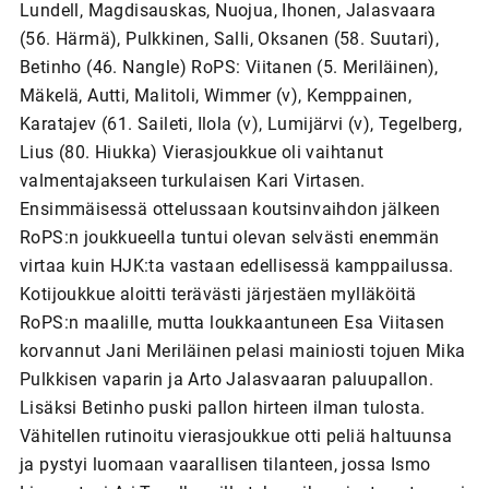
Lundell, Magdisauskas, Nuojua, Ihonen, Jalasvaara
(56. Härmä), Pulkkinen, Salli, Oksanen (58. Suutari),
Betinho (46. Nangle) RoPS: Viitanen (5. Meriläinen),
Mäkelä, Autti, Malitoli, Wimmer (v), Kemppainen,
Karatajev (61. Saileti, Ilola (v), Lumijärvi (v), Tegelberg,
Lius (80. Hiukka) Vierasjoukkue oli vaihtanut
valmentajakseen turkulaisen Kari Virtasen.
Ensimmäisessä ottelussaan koutsinvaihdon jälkeen
RoPS:n joukkueella tuntui olevan selvästi enemmän
virtaa kuin HJK:ta vastaan edellisessä kamppailussa.
Kotijoukkue aloitti terävästi järjestäen mylläköitä
RoPS:n maalille, mutta loukkaantuneen Esa Viitasen
korvannut Jani Meriläinen pelasi mainiosti tojuen Mika
Pulkkisen vaparin ja Arto Jalasvaaran paluupallon.
Lisäksi Betinho puski pallon hirteen ilman tulosta.
Vähitellen rutinoitu vierasjoukkue otti peliä haltuunsa
ja pystyi luomaan vaarallisen tilanteen, jossa Ismo