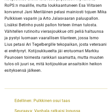
RoPS:n maalille, mutta loukkaantuneen Esa Viitasen
korvannut Jani Meriläinen pelasi mainiosti tojuen Mika
Pulkkisen vaparin ja Arto Jalasvaaran paluupallon.
Lisäksi Betinho puski pallon hirteen ilman tulosta.
Vähitellen rutinoitu vierasjoukkue otti peliä haltuunsa
ja pystyi luomaan vaarallisen tilanteen, jossa Ismo
Lius petasi Ari Tegelbergille tekopaikan, josta veteraani
ei erehtynyt. Kotijoukkueelta jäi erotuomari Markku
Paunosen toimesta rankkari saamatta, mutta muuten
tulos oli juuri se, mitä kotijoukkue ansaitsikin heikon
esityksensä jälkeen.
A
Edellinen:
Pulkkinen osui taas
r
Seuraava:
Vanhala ratkaisi lopussa