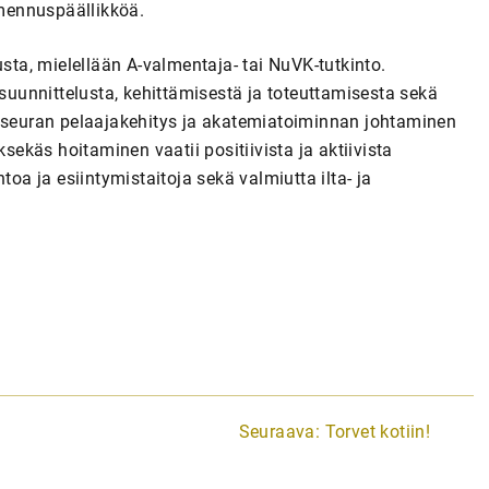
mennuspäällikköä.
usta, mielellään A-valmentaja- tai NuVK-tutkinto.
unnittelusta, kehittämisestä ja toteuttamisesta sekä
u seuran pelaajakehitys ja akatemiatoiminnan johtaminen
käs hoitaminen vaatii positiivista ja aktiivista
toa ja esiintymistaitoja sekä valmiutta ilta- ja
Seuraava:
Torvet kotiin!