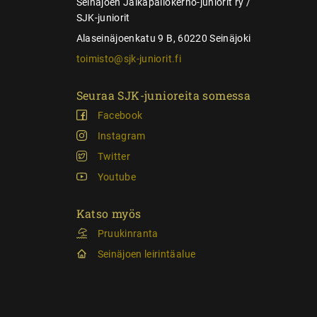
Seinäjoen Jalkapallokerho-juniorit ry /
SJK-juniorit
Alaseinäjoenkatu 9 B, 60220 Seinäjoki
toimisto@sjk-juniorit.fi
Seuraa SJK-junioreita somessa
Facebook
Instagram
Twitter
Youtube
Katso myös
Pruukinranta
Seinäjoen leirintäalue