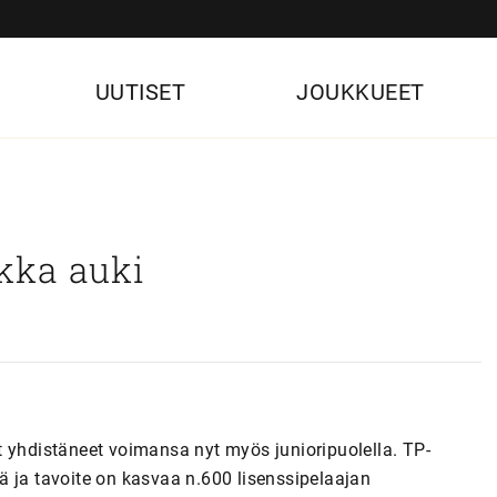
UUTISET
JOUKKUEET
kka auki
t yhdistäneet voimansa nyt myös junioripuolella. TP-
ä ja tavoite on kasvaa n.600 lisenssipelaajan