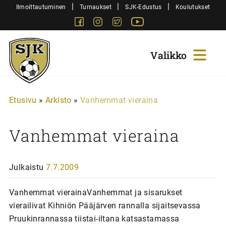
Siirry
|
|
|
Ilmoittautuminen
Turnaukset
SJK-Edustus
Koulutukset
sisältöön
Facebook
Instagram
Twitter
Youtube
Sjk-
Juniorit
Etusivu
»
Arkisto
»
Vanhemmat vieraina
Vanhemmat vieraina
Julkaistu
7.7.2009
Vanhemmat vierainaVanhemmat ja sisarukset
vierailivat Kihniön Pääjärven rannalla sijaitsevassa
Pruukinrannassa tiistai-iltana katsastamassa