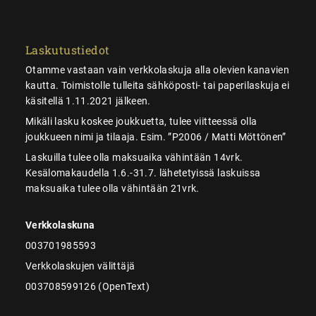
Laskutustiedot
Otamme vastaan vain verkkolaskuja alla olevien kanavien
kautta. Toimistolle tulleita sähköposti- tai paperilaskuja ei
käsitellä 1.11.2021 jälkeen.
Mikäli lasku koskee joukkuetta, tulee viitteessä olla
joukkueen nimi ja tilaaja. Esim. ”P2006 / Matti Möttönen”
Laskuilla tulee olla maksuaika vähintään 14vrk.
Kesälomakaudella 1.6.-31.7. lähetetyissä laskuissa
maksuaika tulee olla vähintään 21vrk.
Verkkolaskuna
003701985593
Verkkolaskujen välittäjä
003708599126 (OpenText)