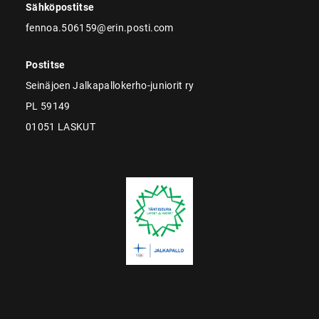
Sähköpostitse
fennoa.506159@erin.posti.com
Postitse
Seinäjoen Jalkapallokerho-juniorit ry
PL 59149
01051 LASKUT