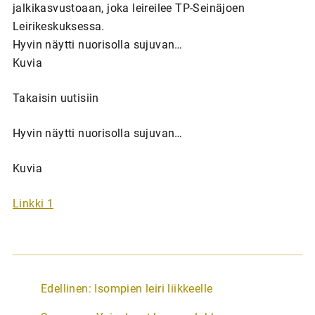
jalkikasvustoaan, joka leireilee TP-Seinäjoen
Leirikeskuksessa.
Hyvin näytti nuorisolla sujuvan…
Kuvia
Takaisin uutisiin
Hyvin näytti nuorisolla sujuvan…
Kuvia
Linkki 1
A
Edellinen:
Isompien leiri liikkeelle
r