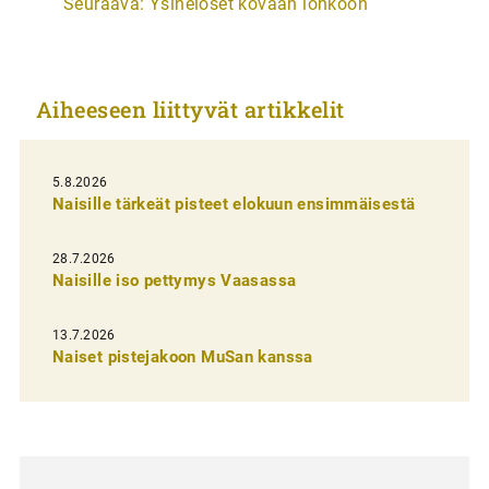
Seuraava:
Ysineloset kovaan lohkoon
t
i
k
Aiheeseen liittyvät artikkelit
k
e
l
5.8.2026
Naisille tärkeät pisteet elokuun ensimmäisestä
i
e
28.7.2026
n
Naisille iso pettymys Vaasassa
s
13.7.2026
e
Naiset pistejakoon MuSan kanssa
l
a
u
s