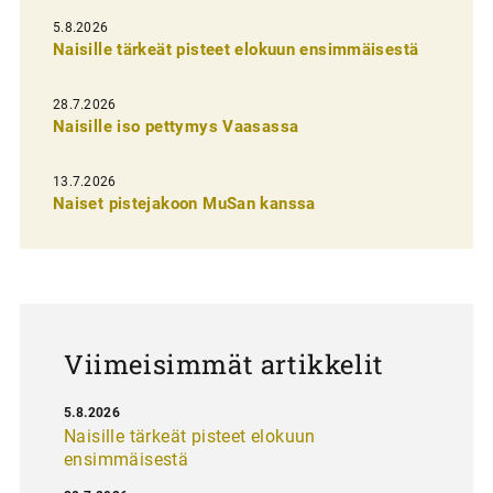
l
5.8.2026
Naisille tärkeät pisteet elokuun ensimmäisestä
i
e
28.7.2026
n
Naisille iso pettymys Vaasassa
s
13.7.2026
e
Naiset pistejakoon MuSan kanssa
l
a
u
s
Viimeisimmät artikkelit
5.8.2026
Naisille tärkeät pisteet elokuun
ensimmäisestä