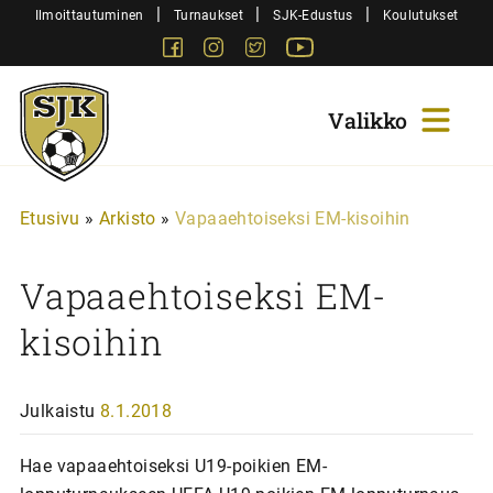
Siirry
|
|
|
Ilmoittautuminen
Turnaukset
SJK-Edustus
Koulutukset
sisältöön
Facebook
Instagram
Twitter
Youtube
Sjk-
Juniorit
Etusivu
»
Arkisto
»
Vapaaehtoiseksi EM-kisoihin
Vapaaehtoiseksi EM-
kisoihin
Julkaistu
8.1.2018
Hae vapaaehtoiseksi U19-poikien EM-