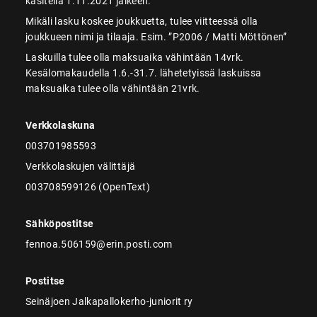
käsitellä 1.11.2021 jälkeen.
Mikäli lasku koskee joukkuetta, tulee viitteessä olla
joukkueen nimi ja tilaaja. Esim. ”P2006 / Matti Möttönen”
Laskuilla tulee olla maksuaika vähintään 14vrk.
Kesälomakaudella 1.6.-31.7. lähetetyissä laskuissa
maksuaika tulee olla vähintään 21vrk.
Verkkolaskuna
003701985593
Verkkolaskujen välittäjä
003708599126 (OpenText)
Sähköpostitse
fennoa.506159@erin.posti.com
Postitse
Seinäjoen Jalkapallokerho-juniorit ry