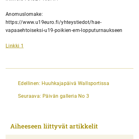
Anomuslomake:
https://www.u19euro.fi/yhteystiedot/hae-
vapaaehtoiseksi-u19-poikien-em-lopputurnaukseen
Linkki 1
A
Edellinen:
Huuhkajapäivä Wallsportissa
r
Seuraava:
Päivän galleria No 3
t
i
k
Aiheeseen liittyvät artikkelit
k
e