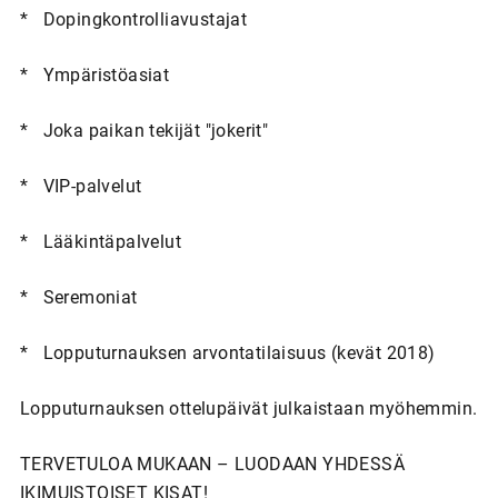
* Dopingkontrolliavustajat
* Ympäristöasiat
* Joka paikan tekijät "jokerit"
* VIP-palvelut
* Lääkintäpalvelut
* Seremoniat
* Lopputurnauksen arvontatilaisuus (kevät 2018)
Lopputurnauksen ottelupäivät julkaistaan myöhemmin.
TERVETULOA MUKAAN – LUODAAN YHDESSÄ
IKIMUISTOISET KISAT!