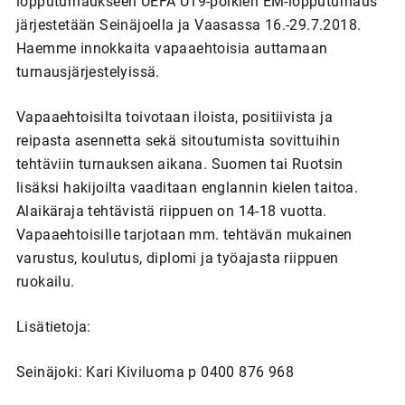
lopputurnaukseen UEFA U19-poikien EM-lopputurnaus
järjestetään Seinäjoella ja Vaasassa 16.-29.7.2018.
Haemme innokkaita vapaaehtoisia auttamaan
turnausjärjestelyissä.
Vapaaehtoisilta toivotaan iloista, positiivista ja
reipasta asennetta sekä sitoutumista sovittuihin
tehtäviin turnauksen aikana. Suomen tai Ruotsin
lisäksi hakijoilta vaaditaan englannin kielen taitoa.
Alaikäraja tehtävistä riippuen on 14-18 vuotta.
Vapaaehtoisille tarjotaan mm. tehtävän mukainen
varustus, koulutus, diplomi ja työajasta riippuen
ruokailu.
Lisätietoja:
Seinäjoki: Kari Kiviluoma p 0400 876 968