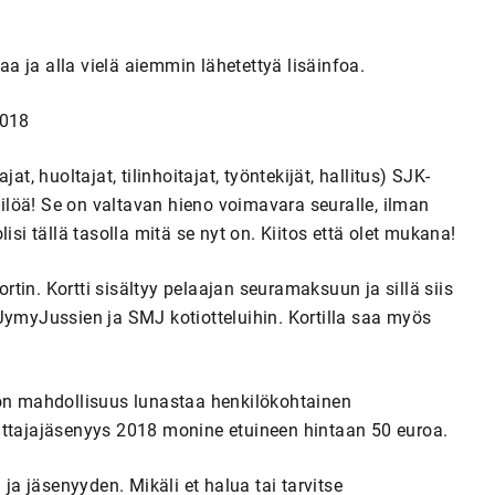
taa ja alla vielä aiemmin lähetettyä lisäinfoa.
2018
t, huoltajat, tilinhoitajat, työntekijät, hallitus) SJK-
löä! Se on valtavan hieno voimavara seuralle, ilman
isi tällä tasolla mitä se nyt on. Kiitos että olet mukana!
tin. Kortti sisältyy pelaajan seuramaksuun ja sillä siis
JymyJussien ja SMJ kotiotteluihin. Kortilla saa myös
 on mahdollisuus lunastaa henkilökohtainen
attajajäsenyys 2018 monine etuineen hintaan 50 euroa.
 ja jäsenyyden. Mikäli et halua tai tarvitse