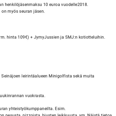
uran henkilöjäsenmaksu 10 euroa vuodelle2018.
a on myös seuran jäsen.
 hinta 109€) + JymyJussien ja SMJ:n kotiotteluihin.
inäjoen leirintäalueen Minigolfista sekä muita
ukinrannan vuokrasta.
ran yhteistyökumppaneilta. Esim.
n pesusta, pizzoista, hiusten leikkuusta, ym. Näistä tietoa