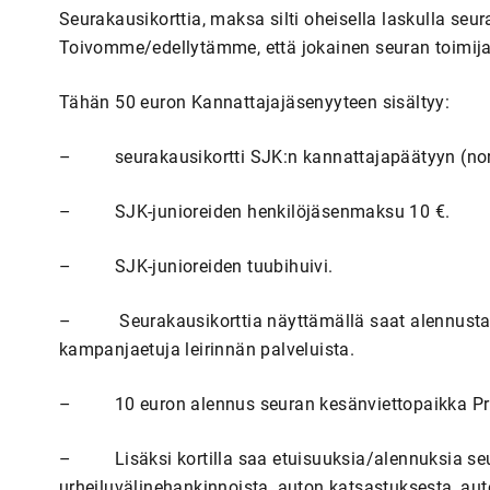
Seurakausikorttia, maksa silti oheisella laskulla se
Toivomme/edellytämme, että jokainen seuran toimij
Tähän 50 euron Kannattajajäsenyyteen sisältyy:
– seurakausikortti SJK:n kannattajapäätyyn (norm.
– SJK-junioreiden henkilöjäsenmaksu 10 €.
– SJK-junioreiden tuubihuivi.
– Seurakausikorttia näyttämällä saat alennusta Se
kampanjaetuja leirinnän palveluista.
– 10 euron alennus seuran kesänviettopaikka Pru
– Lisäksi kortilla saa etuisuuksia/alennuksia seu
urheiluvälinehankinnoista, auton katsastuksesta, auto