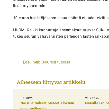
lisää myöhemmin.
10 euron henkilöjäsenmaksuun nämä etuudet eivät si
HUOM! Kaikki kannattajajäsenmaksut tulevat SJK-junio
tukea seuran vähävaraisten perheiden lasten jalkapa
A
Edellinen:
D-kurssi tulossa
r
t
Aiheeseen liittyvät artikkelit
i
k
5.8.2026
k
28.7.2026
Naisille tärkeät pisteet elokuun
Naisille iso 
e
ensimmäisestä