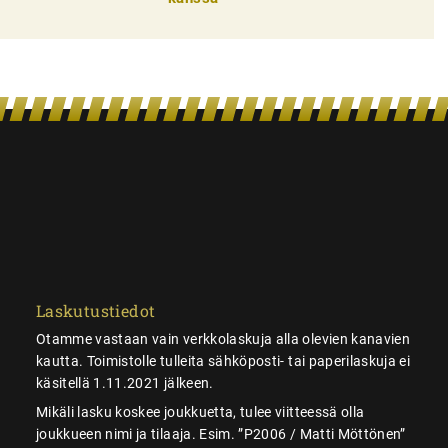
Laskutustiedot
Otamme vastaan vain verkkolaskuja alla olevien kanavien
kautta. Toimistolle tulleita sähköposti- tai paperilaskuja ei
käsitellä 1.11.2021 jälkeen.
Mikäli lasku koskee joukkuetta, tulee viitteessä olla
joukkueen nimi ja tilaaja. Esim. ”P2006 / Matti Möttönen”