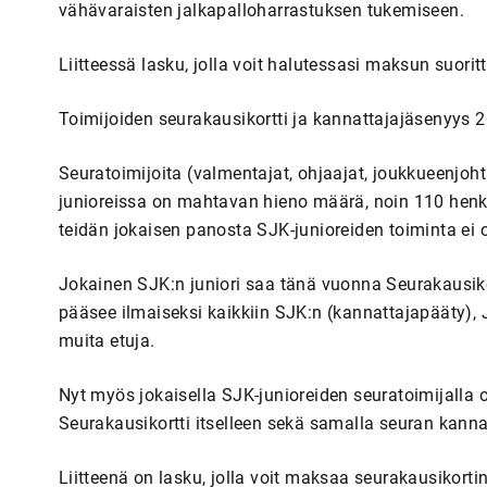
vähävaraisten jalkapalloharrastuksen tukemiseen.
Liitteessä lasku, jolla voit halutessasi maksun suorit
Toimijoiden seurakausikortti ja kannattajajäsenyys 
Seuratoimijoita (valmentajat, ohjaajat, joukkueenjohtaja
junioreissa on mahtavan hieno määrä, noin 110 henki
teidän jokaisen panosta SJK-junioreiden toiminta ei ol
Jokainen SJK:n juniori saa tänä vuonna Seurakausikor
pääsee ilmaiseksi kaikkiin SJK:n (kannattajapääty), 
muita etuja.
Nyt myös jokaisella SJK-junioreiden seuratoimijalla
Seurakausikortti itselleen sekä samalla seuran kann
Liitteenä on lasku, jolla voit maksaa seurakausikortin