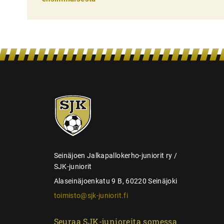
l
i
e
n
s
e
SJK-
l
juniorit
a
u
s
Seinäjoen Jalkapallokerho-juniorit ry /
SJK-juniorit
Alaseinäjoenkatu 9 B, 60220 Seinäjoki
toimisto@sjk-juniorit.fi
Seuraa SJK-junioreita somessa