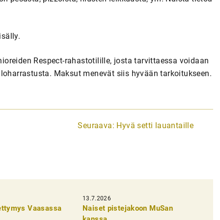
sälly.
reiden Respect-rahastotilille, josta tarvittaessa voidaan
lloharrastusta. Maksut menevät siis hyvään tarkoitukseen.
Seuraava:
Hyvä setti lauantaille
13.7.2026
pettymys Vaasassa
Naiset pistejakoon MuSan
kanssa