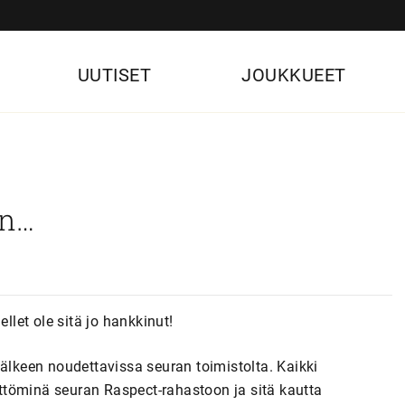
UUTISET
JOUKKUEET
an…
let ole sitä jo hankkinut!
jälkeen noudettavissa seuran toimistolta. Kaikki
ttöminä seuran Raspect-rahastoon ja sitä kautta