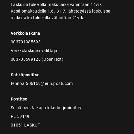
Laskuilla tulee olla maksuaika vähintään 14vrk.
Kesälomakaudella 1.6.-31.7. lähetetyissä laskuissa
maksuaika tulee olla vähintään 21vrk.
Verkkolaskuna
003701985593
Verkkolaskujen välittäjä
003708599126 (OpenText)
Sähköpostitse
fennoa.506159@erin.posti.com
Postitse
Seinäjoen Jalkapallokerho-juniorit ry
PL 59149
01051 LASKUT