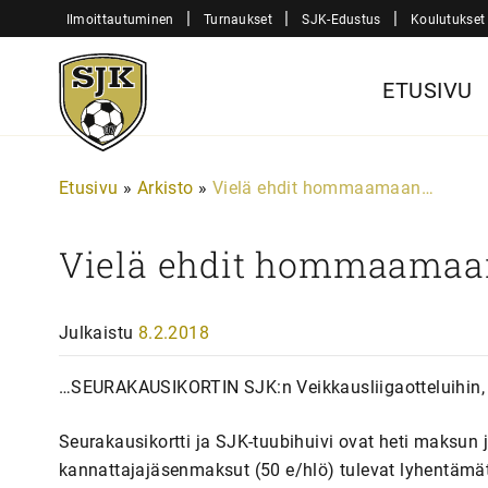
Siirry
|
|
|
Ilmoittautuminen
Turnaukset
SJK-Edustus
Koulutukset
sisältöön
Sjk-
ETUSIVU
Juniorit
Etusivu
»
Arkisto
»
Vielä ehdit hommaamaan…
Vielä ehdit hommaama
Julkaistu
8.2.2018
…SEURAKAUSIKORTIN SJK:n Veikkausliigaotteluihin, el
Seurakausikortti ja SJK-tuubihuivi ovat heti maksun 
kannattajajäsenmaksut (50 e/hlö) tulevat lyhentämä