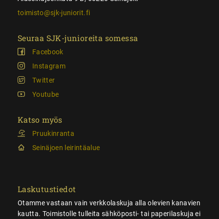
toimisto@sjk-juniorit.fi
Seuraa SJK-junioreita somessa
Facebook
Instagram
Twitter
Youtube
Katso myös
Pruukinranta
Seinäjoen leirintäalue
Laskutustiedot
Otamme vastaan vain verkkolaskuja alla olevien kanavien
kautta. Toimistolle tulleita sähköposti- tai paperilaskuja ei