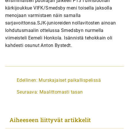
ensimmäisen puoliajan jälkeen P13 I divisioonan
kärkijoukkue VIFK/Smedsby meni toisella jaksolla
menojaan varmistaen näin samalla
sarjavoittonsa.SJK-junioreiden nollavitosten ainoan
lohdutusmaalin ottelussa Smedsbyn nurmella
viimeisteli Eemeli Honkola. Isännistä tehokkain oli
kahdesti osunut Anton Bystedt.
A
Edellinen:
Murskajaiset paikallispelissä
r
Seuraava:
Maalittomasti tasan
t
i
k
Aiheeseen liittyvät artikkelit
k