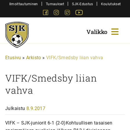
Siirry
|
|
|
Ilmoittautuminen
Turnaukset
SJK-Edustus
Koulutukset
sisältöön
Facebook
Instagram
Twitter
Youtube
Sjk-
Juniorit
Etusivu
»
Arkisto
»
VIFK/Smedsby liian vahva
VIFK/Smedsby liian
vahva
Julkaistu
8.9.2017
VIFK – SJK-juniorit 6-1 (2-0)Kohtuullisen tasaisen