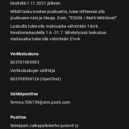
käsitellä 1.11.2021 jälkeen.
Mikäli lasku koskee joukkuetta, tulee viitteessä olla
joukkueen nimi ja tilaaja. Esim. ”P2006 / Matti Möttönen”
Laskuilla tulee olla maksuaika vähintään 14vrk.
Kesälomakaudella 1.6.-31.7. lähetetyissä laskuissa
maksuaika tulee olla vähintään 21vrk.
Verkkolaskuna
003701985593
Verkkolaskujen välittäjä
003708599126 (OpenText)
Sähköpostitse
fennoa.506159@erin.posti.com
Postitse
Seinäjoen Jalkapallokerho-juniorit ry