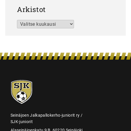
Arkistot
Arkistot
SJK-
juniorit
Seinäjoen Jalkapallokerho-juniorit ry /
SJK-juniorit
Alaseinäjoenkatu 9 B, 60220 Seinäjoki