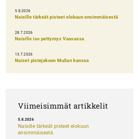
e
l
5.8.2026
Naisille tärkeät pisteet elokuun ensimmäisestä
i
e
28.7.2026
n
Naisille iso pettymys Vaasassa
s
13.7.2026
e
Naiset pistejakoon MuSan kanssa
l
a
u
s
Viimeisimmät artikkelit
5.8.2026
Naisille tärkeät pisteet elokuun
ensimmäisestä