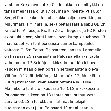
vastaan.Kakkosen Lohko C:n tehokkain maalitykki on
tähän mennessä ollut 17 osumaa viimeistellyt TUS:n
Sergei Panchenko. Jaetulla kakkossijalla ovatkin juuri
Muurimäki ja Ylihärsilä, sekä pietarsaarelaisapu GBK:n
Kristoffer Ainasoja. Kraftin Zoran Bogesic ja FC Kiiston
ex-pruukilainen, Matti Lampi, ovat kumpikin tehneet 13
maalia.Lohkon tähtipörssissä Lampi kamppailee
voitosta OLS:n Petteri Palosaaren kanssa. Lammella
on kasassa 25 sakaraista ja Palosaarella yksi täplä
vähemmän. TP-Seinäjoen kirkkaimmat tähdet ovat
kauden mittaan olleet pörssin seitsemäntenä oleva
Ylihärsilä 17 tähdellään ja Muurimäki 12 tähdellään.
Juuri jatkosopimuksen allekirjoittaneella Lasse
Männiköllä tähtiä on kasassa 10. OLS:n kakkosena
Palosaaren jälkeen on 13 tähteä saalistanut Vesa
Järvitalo.OLS:n tehokkaimmat maalintekijät
puolestaan ovat juuri Palosaari 10 maalillaan ja