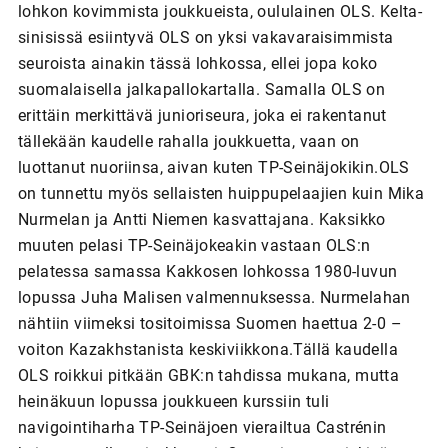
lohkon kovimmista joukkueista, oululainen OLS. Kelta-
sinisissä esiintyvä OLS on yksi vakavaraisimmista
seuroista ainakin tässä lohkossa, ellei jopa koko
suomalaisella jalkapallokartalla. Samalla OLS on
erittäin merkittävä junioriseura, joka ei rakentanut
tällekään kaudelle rahalla joukkuetta, vaan on
luottanut nuoriinsa, aivan kuten TP-Seinäjokikin.OLS
on tunnettu myös sellaisten huippupelaajien kuin Mika
Nurmelan ja Antti Niemen kasvattajana. Kaksikko
muuten pelasi TP-Seinäjokeakin vastaan OLS:n
pelatessa samassa Kakkosen lohkossa 1980-luvun
lopussa Juha Malisen valmennuksessa. Nurmelahan
nähtiin viimeksi tositoimissa Suomen haettua 2-0 –
voiton Kazakhstanista keskiviikkona.Tällä kaudella
OLS roikkui pitkään GBK:n tahdissa mukana, mutta
heinäkuun lopussa joukkueen kurssiin tuli
navigointiharha TP-Seinäjoen vierailtua Castrénin