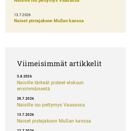
n
Naisille iso pettymys Vaasassa
s
13.7.2026
e
Naiset pistejakoon MuSan kanssa
l
a
u
s
Viimeisimmät artikkelit
5.8.2026
Naisille tärkeät pisteet elokuun
ensimmäisestä
28.7.2026
Naisille iso pettymys Vaasassa
13.7.2026
Naiset pistejakoon MuSan kanssa
13.7.2026