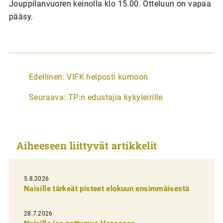
Jouppilanvuoren keinolla klo 15.00. Otteluun on vapaa
pääsy.
A
Edellinen:
VIFK helposti kumoon
r
Seuraava:
TP:n edustajia kykyleirille
t
i
k
Aiheeseen liittyvät artikkelit
k
e
l
5.8.2026
Naisille tärkeät pisteet elokuun ensimmäisestä
i
e
28.7.2026