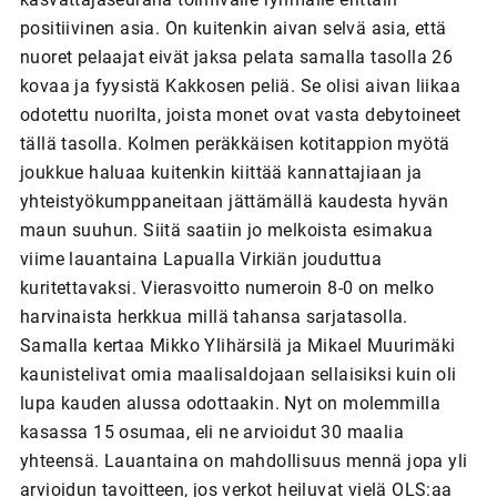
positiivinen asia. On kuitenkin aivan selvä asia, että
nuoret pelaajat eivät jaksa pelata samalla tasolla 26
kovaa ja fyysistä Kakkosen peliä. Se olisi aivan liikaa
odotettu nuorilta, joista monet ovat vasta debytoineet
tällä tasolla. Kolmen peräkkäisen kotitappion myötä
joukkue haluaa kuitenkin kiittää kannattajiaan ja
yhteistyökumppaneitaan jättämällä kaudesta hyvän
maun suuhun. Siitä saatiin jo melkoista esimakua
viime lauantaina Lapualla Virkiän jouduttua
kuritettavaksi. Vierasvoitto numeroin 8-0 on melko
harvinaista herkkua millä tahansa sarjatasolla.
Samalla kertaa Mikko Ylihärsilä ja Mikael Muurimäki
kaunistelivat omia maalisaldojaan sellaisiksi kuin oli
lupa kauden alussa odottaakin. Nyt on molemmilla
kasassa 15 osumaa, eli ne arvioidut 30 maalia
yhteensä. Lauantaina on mahdollisuus mennä jopa yli
arvioidun tavoitteen, jos verkot heiluvat vielä OLS:aa