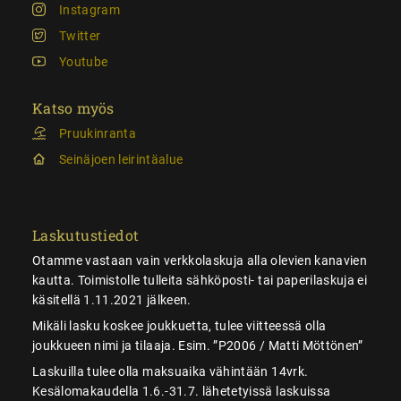
Instagram
Twitter
Youtube
Katso myös
Pruukinranta
Seinäjoen leirintäalue
Laskutustiedot
Otamme vastaan vain verkkolaskuja alla olevien kanavien
kautta. Toimistolle tulleita sähköposti- tai paperilaskuja ei
käsitellä 1.11.2021 jälkeen.
Mikäli lasku koskee joukkuetta, tulee viitteessä olla
joukkueen nimi ja tilaaja. Esim. ”P2006 / Matti Möttönen”
Laskuilla tulee olla maksuaika vähintään 14vrk.
Kesälomakaudella 1.6.-31.7. lähetetyissä laskuissa