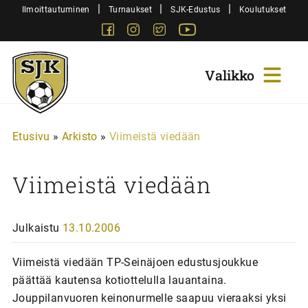
Siirry
|
|
|
Ilmoittautuminen
Turnaukset
SJK-Edustus
Koulutukset
sisältöön
Facebook
Instagram
Twitter
Youtube
Sjk-
Juniorit
Etusivu
»
Arkisto
»
Viimeistä viedään
Viimeistä viedään
Julkaistu
13.10.2006
Viimeistä viedään TP-Seinäjoen edustusjoukkue
päättää kautensa kotiottelulla lauantaina.
Jouppilanvuoren keinonurmelle saapuu vieraaksi yksi