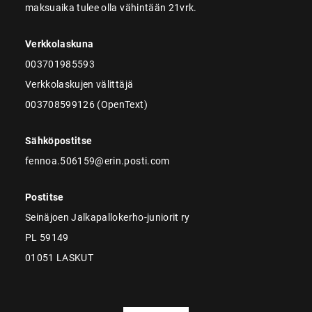
maksuaika tulee olla vähintään 21vrk.
Verkkolaskuna
003701985593
Verkkolaskujen välittäjä
003708599126 (OpenText)
Sähköpostitse
fennoa.506159@erin.posti.com
Postitse
Seinäjoen Jalkapallokerho-juniorit ry
PL 59149
01051 LASKUT