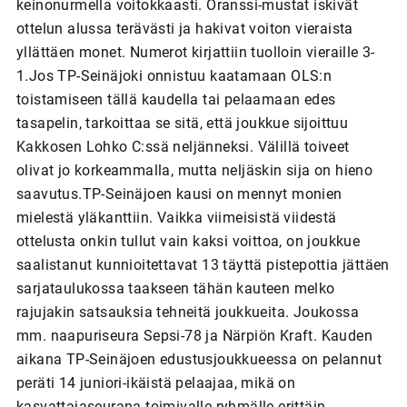
keinonurmella voitokkaasti. Oranssi-mustat iskivät
ottelun alussa terävästi ja hakivat voiton vieraista
yllättäen monet. Numerot kirjattiin tuolloin vieraille 3-
1.Jos TP-Seinäjoki onnistuu kaatamaan OLS:n
toistamiseen tällä kaudella tai pelaamaan edes
tasapelin, tarkoittaa se sitä, että joukkue sijoittuu
Kakkosen Lohko C:ssä neljänneksi. Välillä toiveet
olivat jo korkeammalla, mutta neljäskin sija on hieno
saavutus.TP-Seinäjoen kausi on mennyt monien
mielestä yläkanttiin. Vaikka viimeisistä viidestä
ottelusta onkin tullut vain kaksi voittoa, on joukkue
saalistanut kunnioitettavat 13 täyttä pistepottia jättäen
sarjataulukossa taakseen tähän kauteen melko
rajujakin satsauksia tehneitä joukkueita. Joukossa
mm. naapuriseura Sepsi-78 ja Närpiön Kraft. Kauden
aikana TP-Seinäjoen edustusjoukkueessa on pelannut
peräti 14 juniori-ikäistä pelaajaa, mikä on
kasvattajaseurana toimivalle ryhmälle erittäin