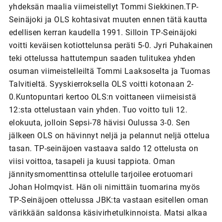
yhdeksän maalia viimeistellyt Tommi Siekkinen.TP-
Seinäjoki ja OLS kohtasivat muuten ennen tätä kautta
edellisen kerran kaudella 1991. Silloin TP-Seinäjoki
voitti keväisen kotiottelunsa peräti 5-0. Jyri Puhakainen
teki ottelussa hattutempun saaden tulitukea yhden
osuman viimeistelleiltä Tommi Laaksoselta ja Tuomas
Talvitieltä. Syyskierroksella OLS voitti kotonaan 2-
0.Kuntopuntari kertoo OLS:n voittaneen viimeisistä
12:sta ottelustaan vain yhden. Tuo voitto tuli 12.
elokuuta, jolloin Sepsi-78 hävisi Oulussa 3-0. Sen
jälkeen OLS on hävinnyt neljä ja pelannut neljä ottelua
tasan. TP-seinäjoen vastaava saldo 12 ottelusta on
viisi voittoa, tasapeli ja kuusi tappiota. Oman
jännitysmomenttinsa ottelulle tarjoilee erotuomari
Johan Holmqvist. Hän oli nimittäin tuomarina myös
TP-Seinäjoen ottelussa JBK:ta vastaan esitellen oman
värikkään saldonsa käsivirhetulkinnoista. Matsi alkaa