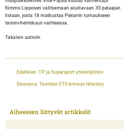
maajoukkuemies Ville Pajula kuuluu valmentaja
Kimmo Lipposen valitsemaan alustavaan 30 pelaajan
listaan, josta 18 matkustaa Pietariin turnaukseen
tammi-helmikuun vaihteessa.
Takaisin uutisiin
A
Edellinen:
TP ja Supersport yhteistyöhön
r
Seuraava:
Tasokas C15-turnaus lähestyy
t
i
k
Aiheeseen liittyvät artikkelit
k
e