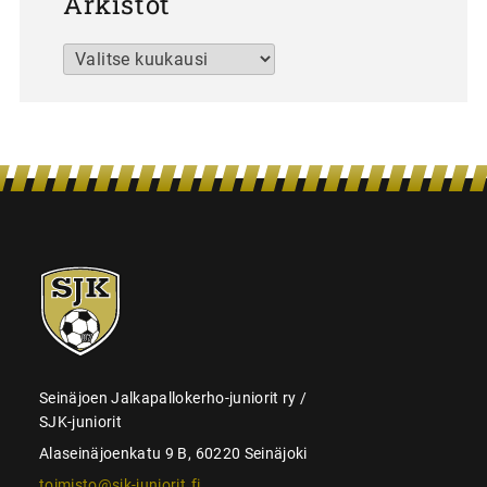
Arkistot
Arkistot
SJK-
juniorit
Seinäjoen Jalkapallokerho-juniorit ry /
SJK-juniorit
Alaseinäjoenkatu 9 B, 60220 Seinäjoki
toimisto@sjk-juniorit.fi