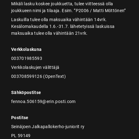
Mikäli lasku koskee joukkuetta, tulee viitteessä olla
joukkueen nimi ja tilaaja. Esim. ”P2006 / Matti Möttönen”
Laskuilla tulee olla maksuaika vähintään 14vrk.
Kesälomakaudella 1.6.-31.7. lähetetyissä laskuissa
maksuaika tulee olla vähintään 21vrk.
Verkkolaskuna
003701985593
Verkkolaskujen välittäjä
003708599126 (OpenText)
Sähköpostitse
fennoa.506159@erin.posti.com
Postitse
Seinäjoen Jalkapallokerho-juniorit ry
PL 59149