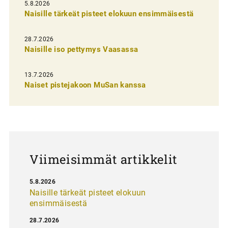
l
5.8.2026
Naisille tärkeät pisteet elokuun ensimmäisestä
i
e
28.7.2026
n
Naisille iso pettymys Vaasassa
s
13.7.2026
e
Naiset pistejakoon MuSan kanssa
l
a
u
s
Viimeisimmät artikkelit
5.8.2026
Naisille tärkeät pisteet elokuun
ensimmäisestä
28.7.2026