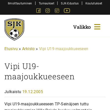
Siirry
|
|
|
Ilmoittautuminen
Turnaukset
SJK-Edustus
Koulutukset
sisältöön
Facebook
Instagram
Twitter
Youtube
Sjk-
Juniorit
Etusivu
»
Arkisto
»
Vipi U19-maajoukkueeseen
Vipi U19-
maajoukkueeseen
Julkaistu
19.12.2005
Vipi U19-maajoukkueeseen TP-Seinäjoen tuttu