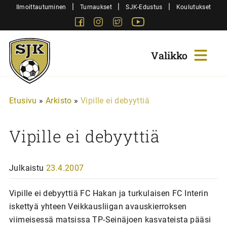
Siirry
|
|
|
Ilmoittautuminen
Turnaukset
SJK-Edustus
Koulutukset
sisältöön
Facebook
Instagram
Twitter
Youtube
Sjk-
Juniorit
Etusivu
»
Arkisto
»
Vipille ei debyyttiä
Vipille ei debyyttiä
Julkaistu
23.4.2007
Vipille ei debyyttiä FC Hakan ja turkulaisen FC Interin
iskettyä yhteen Veikkausliigan avauskierroksen
viimeisessä matsissa TP-Seinäjoen kasvateista pääsi