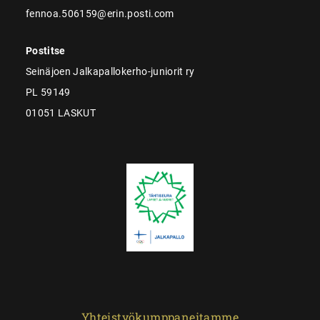
fennoa.506159@erin.posti.com
Postitse
Seinäjoen Jalkapallokerho-juniorit ry
PL 59149
01051 LASKUT
Yhteistyökumppaneitamme