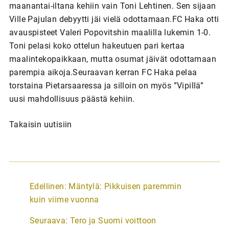
maanantai-iltana kehiin vain Toni Lehtinen. Sen sijaan
Ville Pajulan debyytti jäi vielä odottamaan.FC Haka otti
avauspisteet Valeri Popovitshin maalilla lukemin 1-0.
Toni pelasi koko ottelun hakeutuen pari kertaa
maalintekopaikkaan, mutta osumat jäivät odottamaan
parempia aikoja.Seuraavan kerran FC Haka pelaa
torstaina Pietarsaaressa ja silloin on myös ”Vipillä”
uusi mahdollisuus päästä kehiin.
Takaisin uutisiin
A
Edellinen:
Mäntylä: Pikkuisen paremmin
r
kuin viime vuonna
t
Seuraava:
Tero ja Suomi voittoon
i