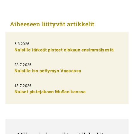
k
k
Aiheeseen liittyvät artikkelit
e
l
i
5.8.2026
Naisille tärkeät pisteet elokuun ensimmäisestä
e
n
28.7.2026
Naisille iso pettymys Vaasassa
s
e
13.7.2026
l
Naiset pistejakoon MuSan kanssa
a
u
s