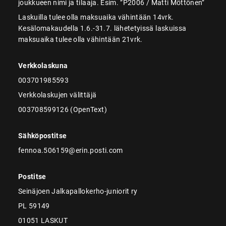
joukkueen nimi ja tilaaja. Esim. ”P2006 / Matti Möttönen”
Laskuilla tulee olla maksuaika vähintään 14vrk.
Kesälomakaudella 1.6.-31.7. lähetetyissä laskuissa
maksuaika tulee olla vähintään 21vrk.
Verkkolaskuna
003701985593
Verkkolaskujen välittäjä
003708599126 (OpenText)
Sähköpostitse
fennoa.506159@erin.posti.com
Postitse
Seinäjoen Jalkapallokerho-juniorit ry
PL 59149
01051 LASKUT