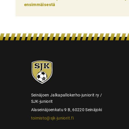
e
ensimmäisestä
l
i
e
n
s
e
SJK-
l
juniorit
a
u
s
Seinäjoen Jalkapallokerho-juniorit ry /
SJK-juniorit
Alaseinäjoenkatu 9 B, 60220 Seinäjoki
toimisto@sjk-juniorit.fi