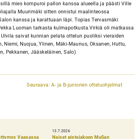
illä mies kompuroi pallon kanssa alueella ja päästi Ville
liajalla Muurimäki sitten onnistui maalinteossa
Salon kanssa ja karattuaan läpi. Topias Tervasmäki
i-Pekka Luoman tarkasta kulmapotkusta.Virkiä oli matkassa
lvila saivat kunnian pelata ottelun puoliksi vieraiden
n, Niemi, Nuojua, Ylinen, Mäki-Maunus, Oksanen, Huttu,
n, Pekkanen, Jääskeläinen, Salo)
Seuraava:
A- ja B-juniorien otteluohjelmat
13.7.2026
pettymys Vaasassa
Naiset pistejakoon MuSan