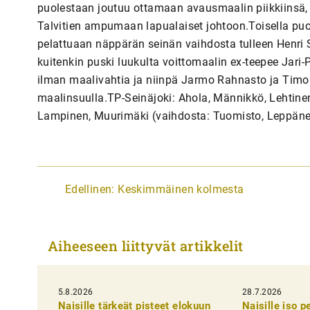
puolestaan joutuu ottamaan avausmaalin piikkiinsä, s
Talvitien ampumaan lapualaiset johtoon.Toisella puo
pelattuaan näppärän seinän vaihdosta tulleen Henri 
kuitenkin puski luukulta voittomaalin ex-teepee Jar
ilman maalivahtia ja niinpä Jarmo Rahnasto ja Timo U
maalinsuulla.TP-Seinäjoki: Ahola, Männikkö, Lehtine
Lampinen, Muurimäki (vaihdosta: Tuomisto, Leppäne
A
Edellinen:
Keskimmäinen kolmesta
r
t
Aiheeseen liittyvät artikkelit
i
k
5.8.2026
k
28.7.2026
Naisille tärkeät pisteet elokuun
Naisille iso 