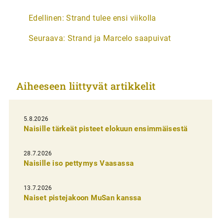
A
Edellinen:
Strand tulee ensi viikolla
r
Seuraava:
Strand ja Marcelo saapuivat
t
i
k
Aiheeseen liittyvät artikkelit
k
e
l
5.8.2026
Naisille tärkeät pisteet elokuun ensimmäisestä
i
e
28.7.2026
n
Naisille iso pettymys Vaasassa
s
13.7.2026
e
Naiset pistejakoon MuSan kanssa
l