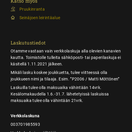
Katso myös
Pruukinranta
Seinäjoen leirintäalue
Laskutustiedot
Otamme vastaan vain verkkolaskuja alla olevien kanavien
kautta. Toimistolle tulleita sähköposti- tai paperilaskuja ei
käsitellä 1.11.2021 jälkeen.
Mikäli lasku koskee joukkuetta, tulee viitteessä olla
joukkueen nimi ja tilaaja. Esim. ”P2006 / Matti Möttönen”
Laskuilla tulee olla maksuaika vähintään 14vrk.
Kesälomakaudella 1.6.-31.7. lähetetyissä laskuissa
maksuaika tulee olla vähintään 21vrk.
Verkkolaskuna
003701985593