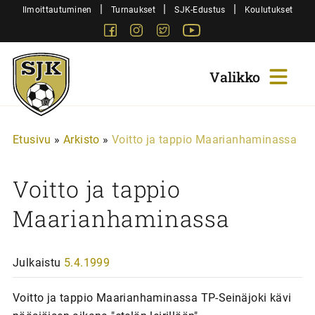
Siirry
|
|
|
Ilmoittautuminen
Turnaukset
SJK-Edustus
Koulutukset
sisältöön
Facebook
Instagram
Twitter
Youtube
Sjk-
Juniorit
Etusivu
»
Arkisto
»
Voitto ja tappio Maarianhaminassa
Voitto ja tappio
Maarianhaminassa
Julkaistu
5.4.1999
Voitto ja tappio Maarianhaminassa TP-Seinäjoki kävi