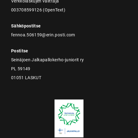
Verkkolaskujen välittäjä
003708599126 (OpenText)
Sähköpostitse
fennoa.506159@erin.posti.com
Postitse
Seinäjoen Jalkapallokerho-juniorit ry
PL 59149
01051 LASKUT