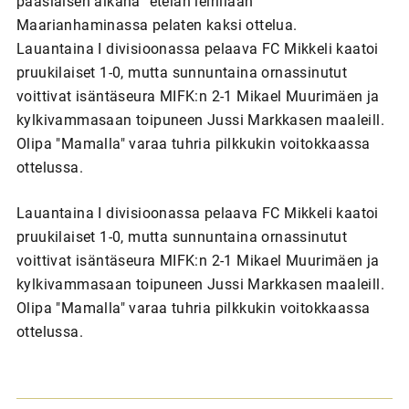
pääsiäisen aikana "etelän leirillään"
Maarianhaminassa pelaten kaksi ottelua.
Lauantaina I divisioonassa pelaava FC Mikkeli kaatoi
pruukilaiset 1-0, mutta sunnuntaina ornassinutut
voittivat isäntäseura MIFK:n 2-1 Mikael Muurimäen ja
kylkivammasaan toipuneen Jussi Markkasen maaleill.
Olipa "Mamalla" varaa tuhria pilkkukin voitokkaassa
ottelussa.
Lauantaina I divisioonassa pelaava FC Mikkeli kaatoi
pruukilaiset 1-0, mutta sunnuntaina ornassinutut
voittivat isäntäseura MIFK:n 2-1 Mikael Muurimäen ja
kylkivammasaan toipuneen Jussi Markkasen maaleill.
Olipa "Mamalla" varaa tuhria pilkkukin voitokkaassa
ottelussa.