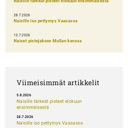
Naisille tärkeät pisteet elokuun ensimmäisestä
i
e
28.7.2026
n
Naisille iso pettymys Vaasassa
s
13.7.2026
e
Naiset pistejakoon MuSan kanssa
l
a
u
s
Viimeisimmät artikkelit
5.8.2026
Naisille tärkeät pisteet elokuun
ensimmäisestä
28.7.2026
Naisille iso pettymys Vaasassa