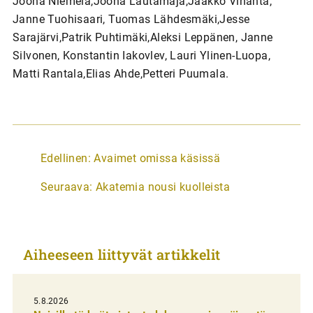
Joona Niemelä,Joona Lautamaja,Jaakko Vihanta,
Janne Tuohisaari, Tuomas Lähdesmäki,Jesse
Sarajärvi,Patrik Puhtimäki,Aleksi Leppänen, Janne
Silvonen, Konstantin Iakovlev, Lauri Ylinen-Luopa,
Matti Rantala,Elias Ahde,Petteri Puumala.
A
Edellinen:
Avaimet omissa käsissä
r
Seuraava:
Akatemia nousi kuolleista
t
i
k
Aiheeseen liittyvät artikkelit
k
e
l
5.8.2026