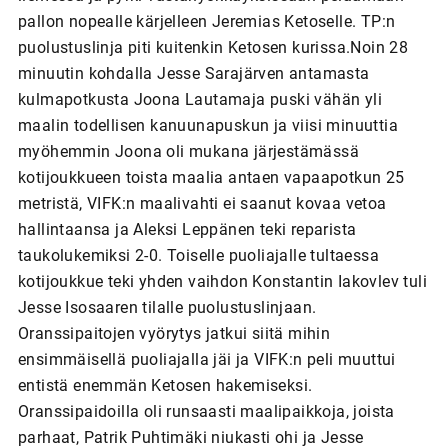
pallon nopealle kärjelleen Jeremias Ketoselle. TP:n
puolustuslinja piti kuitenkin Ketosen kurissa.Noin 28
minuutin kohdalla Jesse Sarajärven antamasta
kulmapotkusta Joona Lautamaja puski vähän yli
maalin todellisen kanuunapuskun ja viisi minuuttia
myöhemmin Joona oli mukana järjestämässä
kotijoukkueen toista maalia antaen vapaapotkun 25
metristä, VIFK:n maalivahti ei saanut kovaa vetoa
hallintaansa ja Aleksi Leppänen teki reparista
taukolukemiksi 2-0. Toiselle puoliajalle tultaessa
kotijoukkue teki yhden vaihdon Konstantin Iakovlev tuli
Jesse Isosaaren tilalle puolustuslinjaan.
Oranssipaitojen vyörytys jatkui siitä mihin
ensimmäisellä puoliajalla jäi ja VIFK:n peli muuttui
entistä enemmän Ketosen hakemiseksi.
Oranssipaidoilla oli runsaasti maalipaikkoja, joista
parhaat, Patrik Puhtimäki niukasti ohi ja Jesse