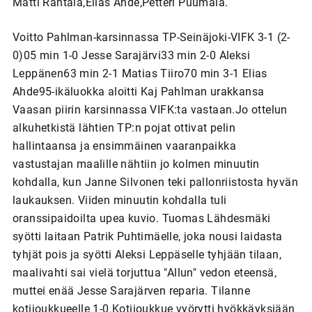
Matti Rantala,Elias Ahde,Petteri Puumala.
Voitto Pahlman-karsinnassa TP-Seinäjoki-VIFK 3-1 (2-
0)05 min 1-0 Jesse Sarajärvi33 min 2-0 Aleksi
Leppänen63 min 2-1 Matias Tiiro70 min 3-1 Elias
Ahde95-ikäluokka aloitti Kaj Pahlman urakkansa
Vaasan piirin karsinnassa VIFK:ta vastaan.Jo ottelun
alkuhetkistä lähtien TP:n pojat ottivat pelin
hallintaansa ja ensimmäinen vaaranpaikka
vastustajan maalille nähtiin jo kolmen minuutin
kohdalla, kun Janne Silvonen teki pallonriistosta hyvän
laukauksen. Viiden minuutin kohdalla tuli
oranssipaidoilta upea kuvio. Tuomas Lähdesmäki
syötti laitaan Patrik Puhtimäelle, joka nousi laidasta
tyhjät pois ja syötti Aleksi Leppäselle tyhjään tilaan,
maalivahti sai vielä torjuttua "Allun" vedon eteensä,
muttei enää Jesse Sarajärven reparia. Tilanne
kotijoukkueelle 1-0.Kotijoukkue vyörytti hyökkäyksiään