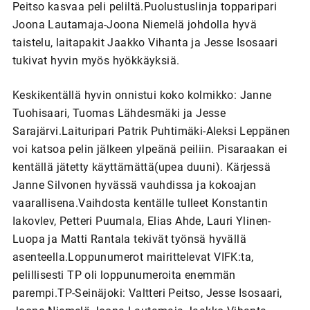
Peitso kasvaa peli peliltä.Puolustuslinja topparipari
Joona Lautamaja-Joona Niemelä johdolla hyvä
taistelu, laitapakit Jaakko Vihanta ja Jesse Isosaari
tukivat hyvin myös hyökkäyksiä.
Keskikentällä hyvin onnistui koko kolmikko: Janne
Tuohisaari, Tuomas Lähdesmäki ja Jesse
Sarajärvi.Laituripari Patrik Puhtimäki-Aleksi Leppänen
voi katsoa pelin jälkeen ylpeänä peiliin. Pisaraakan ei
kentällä jätetty käyttämättä(upea duuni). Kärjessä
Janne Silvonen hyvässä vauhdissa ja kokoajan
vaarallisena.Vaihdosta kentälle tulleet Konstantin
Iakovlev, Petteri Puumala, Elias Ahde, Lauri Ylinen-
Luopa ja Matti Rantala tekivät työnsä hyvällä
asenteella.Loppunumerot mairittelevat VIFK:ta,
pelillisesti TP oli loppunumeroita enemmän
parempi.TP-Seinäjoki: Valtteri Peitso, Jesse Isosaari,