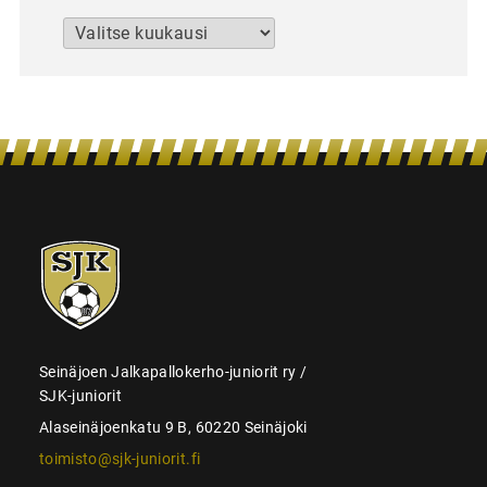
Arkistot
SJK-
juniorit
Seinäjoen Jalkapallokerho-juniorit ry /
SJK-juniorit
Alaseinäjoenkatu 9 B, 60220 Seinäjoki
toimisto@sjk-juniorit.fi