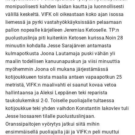
monipuolisesti kahden laidan kautta ja luonnollisesti
välillä keskeltä. VIFK oli oikeastaan koko ajan isossa
liemessä ja pyrki vastahyökkäyksissään pelaamaan
pallon nopealle kärjelleen Jeremias Ketoselle. TP:n
puolustuslinja piti kuitenkin Ketosen kurissa.Noin 28
minuutin kohdalla Jesse Sarajärven antamasta
kulmapotkusta Joona Lautamaja puski vähän yli
maalin todellisen kanuunapuskun ja viisi minuuttia
myöhemmin Joona oli mukana järjestämässä
kotijoukkueen toista maalia antaen vapaapotkun 25
metristä, VIFK:n maalivahti ei saanut kovaa vetoa
hallintaansa ja Aleksi Leppänen teki reparista
taukolukemiksi 2-0. Toiselle puoliajalle tultaessa
kotijoukkue teki yhden vaihdon Konstantin Iakovlev tuli
Jesse Isosaaren tilalle puolustuslinjaan.
Oranssipaitojen vyörytys jatkui siitä mihin
ensimmäisellä puoliajalla jäi ja VIFK:n peli muuttui