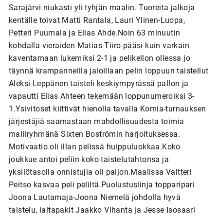
Sarajärvi niukasti yli tyhjän maalin. Tuoreita jalkoja
kentälle toivat Matti Rantala, Lauri Ylinen-Luopa,
Petteri Puumala ja Elias Ahde.Noin 63 minuutin
kohdalla vieraiden Matias Tiiro pääsi kuin varkain
kaventamaan lukemiksi 2-1 ja pelikellon ollessa jo
täynnä krampanneilla jaloillaan pelin loppuun taistellut
Aleksi Leppänen taisteli keskiympyrässä pallon ja
vapautti Elias Ahteen tekemään loppunumeroiksi 3-
1.Ysivitoset kiittivät hienolla tavalla Komia-turnauksen
järjestäjiä saamastaan mahdollisuudesta toimia
malliryhmänä Sixten Boströmin harjoituksessa.
Motivaatio oli illan pelissä huippuluokkaa.Koko
joukkue antoi peliin koko taistelutahtonsa ja
yksilötasolla onnistujia oli paljon.Maalissa Valtteri
Peitso kasvaa peli peliltä.Puolustuslinja topparipari
Joona Lautamaja-Joona Niemelä johdolla hyvä
taistelu, laitapakit Jaakko Vihanta ja Jesse Isosaari