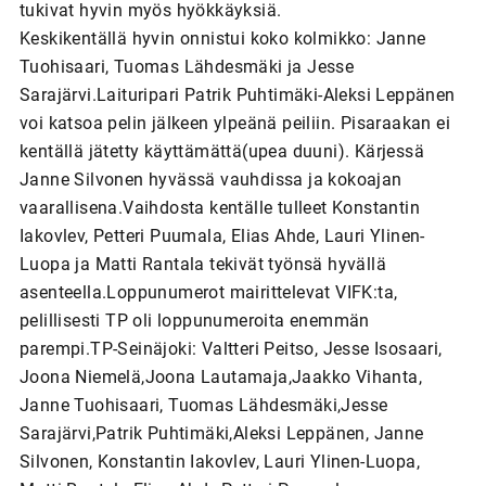
tukivat hyvin myös hyökkäyksiä.
Keskikentällä hyvin onnistui koko kolmikko: Janne
Tuohisaari, Tuomas Lähdesmäki ja Jesse
Sarajärvi.Laituripari Patrik Puhtimäki-Aleksi Leppänen
voi katsoa pelin jälkeen ylpeänä peiliin. Pisaraakan ei
kentällä jätetty käyttämättä(upea duuni). Kärjessä
Janne Silvonen hyvässä vauhdissa ja kokoajan
vaarallisena.Vaihdosta kentälle tulleet Konstantin
Iakovlev, Petteri Puumala, Elias Ahde, Lauri Ylinen-
Luopa ja Matti Rantala tekivät työnsä hyvällä
asenteella.Loppunumerot mairittelevat VIFK:ta,
pelillisesti TP oli loppunumeroita enemmän
parempi.TP-Seinäjoki: Valtteri Peitso, Jesse Isosaari,
Joona Niemelä,Joona Lautamaja,Jaakko Vihanta,
Janne Tuohisaari, Tuomas Lähdesmäki,Jesse
Sarajärvi,Patrik Puhtimäki,Aleksi Leppänen, Janne
Silvonen, Konstantin Iakovlev, Lauri Ylinen-Luopa,