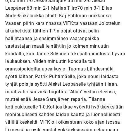
0)05 min 1-0 Jesse Sarajärvi33 min 2-0 Aleksi
Leppänen63 min 2-1 Matias Tiiro70 min 3-1 Elias
Ahde95-ikäluokka aloitti Kaj Pahlman urakkansa
Vaasan piirin karsinnassa VIFK:ta vastaan.Jo ottelun
alkuhetkistä lähtien TP:n pojat ottivat pelin
hallintaansa ja ensimmäinen vaaranpaikka
vastustajan maalille nähtiin jo kolmen minuutin
kohdalla, kun Janne Silvonen teki pallonriistosta hyvän
laukauksen. Viiden minuutin kohdalla tuli
oranssipaidoilta upea kuvio. Tuomas Lähdesmäki
syötti laitaan Patrik Puhtimäelle, joka nousi laidasta
tyhjät pois ja syötti Aleksi Leppäselle tyhjään tilaan,
maalivahti sai vielä torjuttua "Allun" vedon eteensä,
muttei enää Jesse Sarajärven reparia. Tilanne
kotijoukkueelle 1-0.Kotijoukkue vyörytti hyökkäyksiään
monipuolisesti kahden laidan kautta ja luonnollisesti
välillä keskeltä. VIFK oli oikeastaan koko ajan isossa
liemessä ja pyrki vastahyökkäyksissään pelaamaan