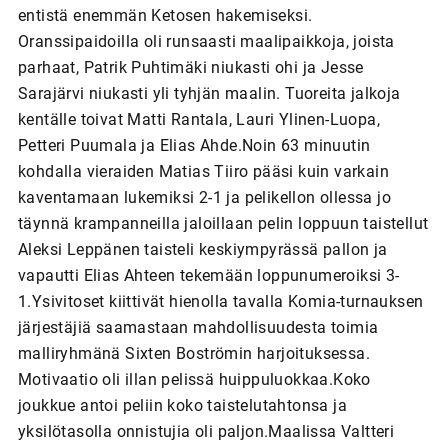
entistä enemmän Ketosen hakemiseksi.
Oranssipaidoilla oli runsaasti maalipaikkoja, joista
parhaat, Patrik Puhtimäki niukasti ohi ja Jesse
Sarajärvi niukasti yli tyhjän maalin. Tuoreita jalkoja
kentälle toivat Matti Rantala, Lauri Ylinen-Luopa,
Petteri Puumala ja Elias Ahde.Noin 63 minuutin
kohdalla vieraiden Matias Tiiro pääsi kuin varkain
kaventamaan lukemiksi 2-1 ja pelikellon ollessa jo
täynnä krampanneilla jaloillaan pelin loppuun taistellut
Aleksi Leppänen taisteli keskiympyrässä pallon ja
vapautti Elias Ahteen tekemään loppunumeroiksi 3-
1.Ysivitoset kiittivät hienolla tavalla Komia-turnauksen
järjestäjiä saamastaan mahdollisuudesta toimia
malliryhmänä Sixten Boströmin harjoituksessa.
Motivaatio oli illan pelissä huippuluokkaa.Koko
joukkue antoi peliin koko taistelutahtonsa ja
yksilötasolla onnistujia oli paljon.Maalissa Valtteri