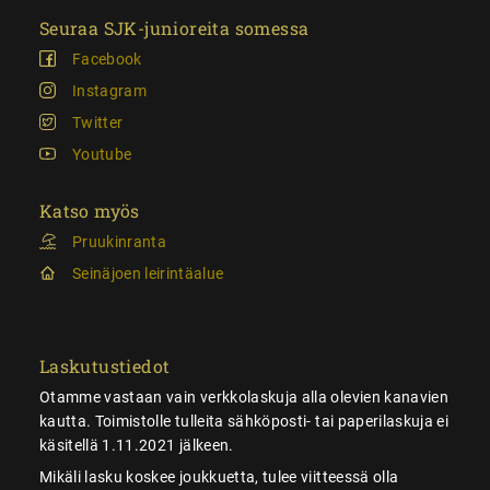
Seuraa SJK-junioreita somessa
Facebook
Instagram
Twitter
Youtube
Katso myös
Pruukinranta
Seinäjoen leirintäalue
Laskutustiedot
Otamme vastaan vain verkkolaskuja alla olevien kanavien
kautta. Toimistolle tulleita sähköposti- tai paperilaskuja ei
käsitellä 1.11.2021 jälkeen.
Mikäli lasku koskee joukkuetta, tulee viitteessä olla