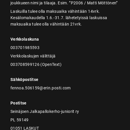
joukkueen nimi ja tilaaja. Esim. ”P2006 / Matti Möttönen”
Laskuilla tulee olla maksuaika vähintään 14vrk.
Kesälomakaudella 1.6.-31.7. lähetetyissä laskuissa
maksuaika tulee olla vähintään 21vrk.
Verkkolaskuna
003701985593
Verkkolaskujen välittäjä
003708599126 (OpenText)
Sähköpostitse
fennoa.506159@erin.posti.com
Postitse
Seinäjoen Jalkapallokerho-juniorit ry
PL 59149
01051 LASKUT