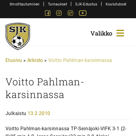
Siirry
|
|
|
Ilmoittautuminen
Turnaukset
SJK-Edustus
Koulutukset
sisältöön
Facebook
Instagram
Twitter
Youtube
Sjk-
Juniorit
Etusivu
»
Arkisto
»
Voitto Pahlman-karsinnassa
Voitto Pahlman-
karsinnassa
Julkaistu
13.2.2010
Voitto Pahlman-karsinnassa TP-Seinäjoki-VIFK 3-1 (2-