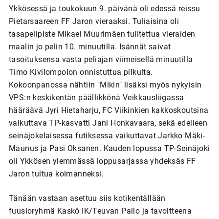
Ykkösessä ja toukokuun 9. päivänä oli edessä reissu
Pietarsaareen FF Jaron vieraaksi. Tuliaisina oli
tasapelipiste Mikael Muurimäen tulitettua vieraiden
maalin jo pelin 10. minuutilla. Isännät saivat
tasoituksensa vasta peliajan viimeisellä minuutilla
Timo Kivilompolon onnistuttua pilkulta.
Kokoonpanossa nähtiin "Mikin" lisäksi myös nykyisin
VPS:n keskikentän päällikkönä Veikkausliigassa
hääräävä Jyri Hietaharju, FC Viikinkien kakkoskoutsina
vaikuttava TP-kasvatti Jani Honkavaara, sekä edelleen
seinäjokelaisessa futiksessa vaikuttavat Jarkko Mäki-
Maunus ja Pasi Oksanen. Kauden lopussa TP-Seinäjoki
oli Ykkösen ylemmässä loppusarjassa yhdeksäs FF
Jaron tultua kolmanneksi.
Tänään vastaan asettuu siis kotikentällään
fuusioryhmä Kaskö IK/Teuvan Pallo ja tavoitteena