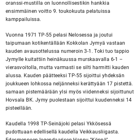
oranssi-mustilla on luonnollisestikin hankkia
ensimmäinen voitto 9. toukokuuta pelatuissa
kamppailuissa.
Vuonna 1971 TP-55 pelasi Nelosessa ja joutui
taipumaan kotikentällään Kokkolan Jymyä vastaan
kauden avausottelussa numeroin 3-1. Toki tuo tappio
Jymylle kuitattiin heinäkuussa murskaavalla 6-1 –
vierasvoitolla, mutta varmasti se silti harmitti kauden
alussa. Kauden päätteeksi TP-55 sijoittui yhdeksän
joukkueen lohkossa neljänneksi kerättyään 17 pistettä.
samaan pistemäärään ylsi myös viidenneksi sijoittunut
Hovsala BK. Jymy puolestaan sijoittui kuudenneksi 14
pisteellään.
Kaudella 1998 TP-Seinäjoki pelasi Ykkösessä
pudottuaan edellisellä kaudella Veikkausliigasta.
Edesmenneen legendaarisen Hannu "Köppä"