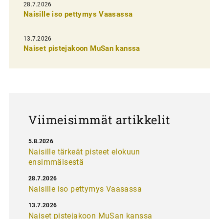
28.7.2026
n
Naisille iso pettymys Vaasassa
s
13.7.2026
e
Naiset pistejakoon MuSan kanssa
l
a
u
s
Viimeisimmät artikkelit
5.8.2026
Naisille tärkeät pisteet elokuun
ensimmäisestä
28.7.2026
Naisille iso pettymys Vaasassa
13.7.2026
Naiset pistejakoon MuSan kanssa