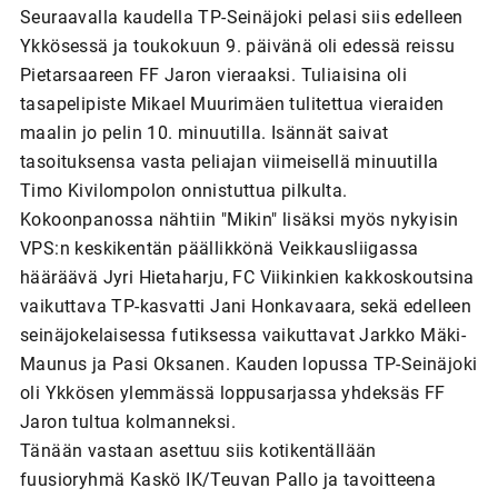
Seuraavalla kaudella TP-Seinäjoki pelasi siis edelleen
Ykkösessä ja toukokuun 9. päivänä oli edessä reissu
Pietarsaareen FF Jaron vieraaksi. Tuliaisina oli
tasapelipiste Mikael Muurimäen tulitettua vieraiden
maalin jo pelin 10. minuutilla. Isännät saivat
tasoituksensa vasta peliajan viimeisellä minuutilla
Timo Kivilompolon onnistuttua pilkulta.
Kokoonpanossa nähtiin "Mikin" lisäksi myös nykyisin
VPS:n keskikentän päällikkönä Veikkausliigassa
hääräävä Jyri Hietaharju, FC Viikinkien kakkoskoutsina
vaikuttava TP-kasvatti Jani Honkavaara, sekä edelleen
seinäjokelaisessa futiksessa vaikuttavat Jarkko Mäki-
Maunus ja Pasi Oksanen. Kauden lopussa TP-Seinäjoki
oli Ykkösen ylemmässä loppusarjassa yhdeksäs FF
Jaron tultua kolmanneksi.
Tänään vastaan asettuu siis kotikentällään
fuusioryhmä Kaskö IK/Teuvan Pallo ja tavoitteena