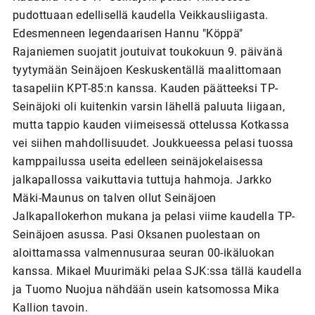
pudottuaan edellisellä kaudella Veikkausliigasta.
Edesmenneen legendaarisen Hannu "Köppä"
Rajaniemen suojatit joutuivat toukokuun 9. päivänä
tyytymään Seinäjoen Keskuskentällä maalittomaan
tasapeliin KPT-85:n kanssa. Kauden päätteeksi TP-
Seinäjoki oli kuitenkin varsin lähellä paluuta liigaan,
mutta tappio kauden viimeisessä ottelussa Kotkassa
vei siihen mahdollisuudet. Joukkueessa pelasi tuossa
kamppailussa useita edelleen seinäjokelaisessa
jalkapallossa vaikuttavia tuttuja hahmoja. Jarkko
Mäki-Maunus on talven ollut Seinäjoen
Jalkapallokerhon mukana ja pelasi viime kaudella TP-
Seinäjoen asussa. Pasi Oksanen puolestaan on
aloittamassa valmennusuraa seuran 00-ikäluokan
kanssa. Mikael Muurimäki pelaa SJK:ssa tällä kaudella
ja Tuomo Nuojua nähdään usein katsomossa Mika
Kallion tavoin.