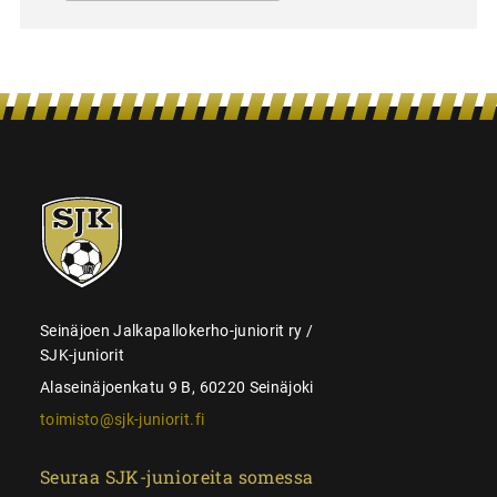
SJK-
juniorit
Seinäjoen Jalkapallokerho-juniorit ry /
SJK-juniorit
Alaseinäjoenkatu 9 B, 60220 Seinäjoki
toimisto@sjk-juniorit.fi
Seuraa SJK-junioreita somessa