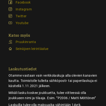
Facebook
Instagram
Twitter
Youtube
Katso myös
Pruukinranta
Seinäjoen leirintäalue
Laskutustiedot
Otamme vastaan vain verkkolaskuja alla olevien kanavien
kautta. Toimistolle tulleita sähköposti- tai paperilaskuja ei
käsitellä 1.11.2021 jälkeen.
Mikäli lasku koskee joukkuetta, tulee viitteessä olla
joukkueen nimi ja tilaaja. Esim. ”P2006 / Matti Möttönen”
Laskuilla tulee olla maksuaika vähintään 14vrk.