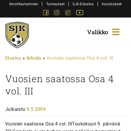
Siirry
|
|
|
Ilmoittautuminen
Turnaukset
SJK-Edustus
Koulutukset
sisältöön
Facebook
Instagram
Twitter
Youtube
Sjk-
Juniorit
Etusivu
»
Arkisto
»
Vuosien saatossa Osa 4 vol. III
Vuosien saatossa Osa 4
vol. III
Julkaistu
9.5.2009
Vuosien saatossa Osa 4 vol. IIIToukokuun 9. päivänä