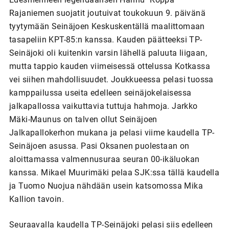
Rajaniemen suojatit joutuivat toukokuun 9. päivänä
tyytymään Seinäjoen Keskuskentällä maalittomaan
tasapeliin KPT-85:n kanssa. Kauden päätteeksi TP-
Seinäjoki oli kuitenkin varsin lähellä paluuta liigaan,
mutta tappio kauden viimeisessä ottelussa Kotkassa
vei siihen mahdollisuudet. Joukkueessa pelasi tuossa
kamppailussa useita edelleen seinäjokelaisessa
jalkapallossa vaikuttavia tuttuja hahmoja. Jarkko
Mäki-Maunus on talven ollut Seinäjoen
Jalkapallokerhon mukana ja pelasi viime kaudella TP-
Seinäjoen asussa. Pasi Oksanen puolestaan on
aloittamassa valmennusuraa seuran 00-ikäluokan
kanssa. Mikael Muurimäki pelaa SJK:ssa tällä kaudella
ja Tuomo Nuojua nähdään usein katsomossa Mika
Kallion tavoin.
Seuraavalla kaudella TP-Seinäjoki pelasi siis edelleen