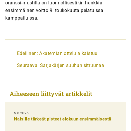
oranssi-mustilla on luonnollisestikin hankkia
ensimmäinen voitto 9. toukokuuta pelatuissa
kamppailuissa.
A
Edellinen:
Akatemian ottelu aikaistuu
r
Seuraava:
Sarjakärjen suuhun sitruunaa
t
i
k
Aiheeseen liittyvät artikkelit
k
e
l
5.8.2026
Naisille tärkeät pisteet elokuun ensimmäisestä
i
e