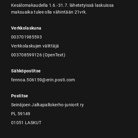
Kesälomakaudella 1.6.-31.7. lähetetyissä laskuissa
maksuaika tulee olla vähintään 21vrk.
Verkkolaskuna
003701985593
Verkkolaskujen välittäjä
003708599126 (OpenText)
Sähköpostitse
fennoa.506159@erin.posti.com
Postitse
Seinäjoen Jalkapallokerho-juniorit ry
PL 59149
01051 LASKUT