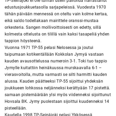
TP-Seinäjoki ei ole turhan usein palloilua harrastanut
edustusjoukkuetasolla sarjapeleissä. Vuodesta 1970
tähän päivään mennessä on oteltu vain kolme kertaa,
eikä saldo todellakaan mairittele oranssi-mustaa
orkesteria. Sangen mollivoittoisesti on edetty, sillä
kolmesta ottelusta on tilillä vain kaksi tasapeliä yhden
tappion höysteenä.
Vuonna 1971 TP-55 pelasi Nelosessa ja joutui
taipumaan kotikentällään Kokkolan Jymyä vastaan
kauden avausottelussa numeroin 3-1. Toki tuo tappio
Jymylle kuitattiin heinäkuussa murskaavalla 6-1 –
vierasvoitolla, mutta varmasti se silti harmitti kauden
alussa. Kauden päätteeksi TP-55 sijoittui yhdeksän
joukkueen lohkossa neljänneksi kerättyään 17 pistettä.
samaan pistemäärään ylsi myös viidenneksi sijoittunut
Hovsala BK. Jymy puolestaan sijoittui kuudenneksi 14
pisteellään.
Kaudella 1998 TP-Seinäjoki pelasi Ykkösessä