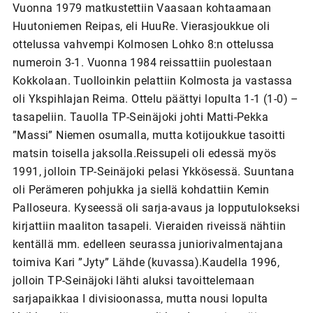
Vuonna 1979 matkustettiin Vaasaan kohtaamaan
Huutoniemen Reipas, eli HuuRe. Vierasjoukkue oli
ottelussa vahvempi Kolmosen Lohko 8:n ottelussa
numeroin 3-1. Vuonna 1984 reissattiin puolestaan
Kokkolaan. Tuolloinkin pelattiin Kolmosta ja vastassa
oli Ykspihlajan Reima. Ottelu päättyi lopulta 1-1 (1-0) –
tasapeliin. Tauolla TP-Seinäjoki johti Matti-Pekka
”Massi” Niemen osumalla, mutta kotijoukkue tasoitti
matsin toisella jaksolla.Reissupeli oli edessä myös
1991, jolloin TP-Seinäjoki pelasi Ykkösessä. Suuntana
oli Perämeren pohjukka ja siellä kohdattiin Kemin
Palloseura. Kyseessä oli sarja-avaus ja lopputulokseksi
kirjattiin maaliton tasapeli. Vieraiden riveissä nähtiin
kentällä mm. edelleen seurassa juniorivalmentajana
toimiva Kari ”Jyty” Lähde (kuvassa).Kaudella 1996,
jolloin TP-Seinäjoki lähti aluksi tavoittelemaan
sarjapaikkaa I divisioonassa, mutta nousi lopulta