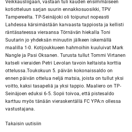
Veikkausliigaan, vastaan tuli kauden ensimmäiseen
kotiotteluun sarjan suurin ennakkosuosikki, TPV
Tampereelta. TP-Seinäjoki oli toipunut nopeasti
Lahdessa kärsimästään karvaasta tappiosta ja kellisti
räntäsateessa vieraansa Törnävän hiekalla Toni
Suutarin jo yhdeksän minuutin jälkeen iskemällä
maalilla 1-0. Kotijoukkueen hahmoihin kuuluivat Mark
Nangle ja Pasi Oksanen. Turusta tullut Tommi Virtanen
katseli vieraiden Petri Levolan tavoin keltaista korttia
ottelussa.Toukokuun 5. päivän kokonaissaldo on
ennen päivän ottelua neljä matsia, joista on tullut yksi
voitto, kaksi tasapeliä ja yksi tappio. Maaliero on TP-
Seinäjoen eduksi 6-5. Sopii toivoa, että pistesaldo
karttuu myös tänään vieraskentällä FC YPA:n ollessa
vastustajana.
Takaisin uutisiin