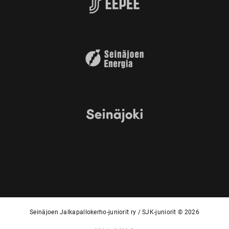
Seinäjoen Jalkapallokerho-juniorit ry / SJK-juniorit © 2026