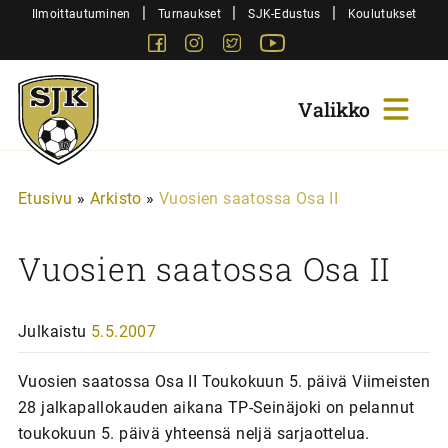
Siirry
|
|
|
Ilmoittautuminen
Turnaukset
SJK-Edustus
Koulutukset
sisältöön
Facebook
Instagram
Twitter
Youtube
Sjk-
Juniorit
Etusivu
»
Arkisto
»
Vuosien saatossa Osa II
Vuosien saatossa Osa II
Julkaistu
5.5.2007
Vuosien saatossa Osa II Toukokuun 5. päivä Viimeisten
28 jalkapallokauden aikana TP-Seinäjoki on pelannut
toukokuun 5. päivä yhteensä neljä sarjaottelua.