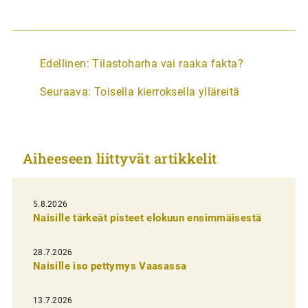
A
Edellinen:
Tilastoharha vai raaka fakta?
r
Seuraava:
Toisella kierroksella ylläreitä
t
i
k
Aiheeseen liittyvät artikkelit
k
e
l
5.8.2026
Naisille tärkeät pisteet elokuun ensimmäisestä
i
e
28.7.2026
n
Naisille iso pettymys Vaasassa
s
13.7.2026