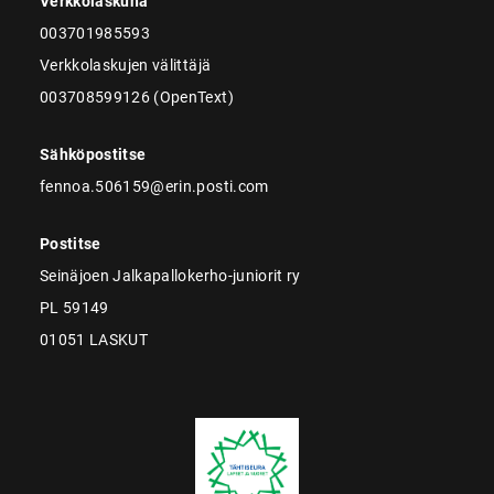
Verkkolaskuna
003701985593
Verkkolaskujen välittäjä
003708599126 (OpenText)
Sähköpostitse
fennoa.506159@erin.posti.com
Postitse
Seinäjoen Jalkapallokerho-juniorit ry
PL 59149
01051 LASKUT