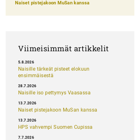
e
Naiset pistejakoon MuSan kanssa
l
a
u
s
Viimeisimmät artikkelit
5.8.2026
Naisille tärkeät pisteet elokuun
ensimmäisestä
28.7.2026
Naisille iso pettymys Vaasassa
13.7.2026
Naiset pistejakoon MuSan kanssa
13.7.2026
HPS vahvempi Suomen Cupissa
7.7.2026