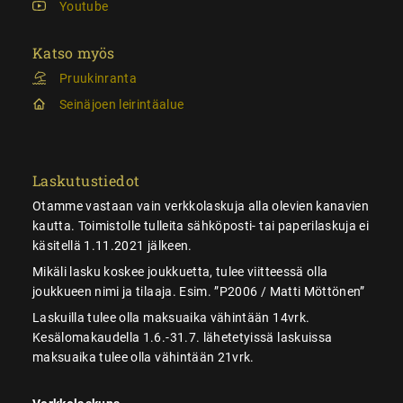
Youtube
Katso myös
Pruukinranta
Seinäjoen leirintäalue
Laskutustiedot
Otamme vastaan vain verkkolaskuja alla olevien kanavien
kautta. Toimistolle tulleita sähköposti- tai paperilaskuja ei
käsitellä 1.11.2021 jälkeen.
Mikäli lasku koskee joukkuetta, tulee viitteessä olla
joukkueen nimi ja tilaaja. Esim. ”P2006 / Matti Möttönen”
Laskuilla tulee olla maksuaika vähintään 14vrk.
Kesälomakaudella 1.6.-31.7. lähetetyissä laskuissa
maksuaika tulee olla vähintään 21vrk.