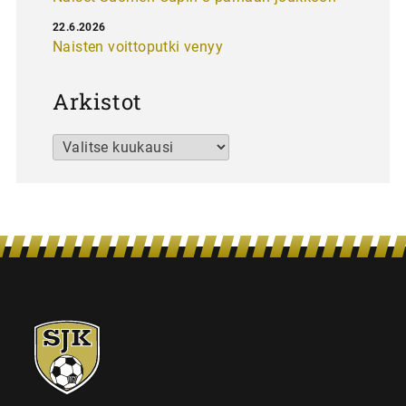
22.6.2026
Naisten voittoputki venyy
Arkistot
Arkistot
SJK-
juniorit