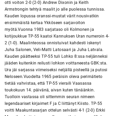
otti voiton 2-0 (2-0) Andrew Dixonin ja Keith
Armstrongin tehtyä maalit jo alle puolessa tunnissa.
Kauden lopussa oranssi-mustat värit nousivatkin
ensimmäistä kertaa Ykköseen sarjavoiton
myötä.Vuonna 1983 sarjataso oli Kolmonen ja
kotijoukkue TP-55 kaatoi Kannuksen Uran numeroin 4-
2 (1-0). Maalinteossa onnistuivat kahdesti iskenyt
Juha Salonen, Veli-Matti Latosaari ja Juha Latvala.
Kauden päätteeksi TP-55 tuli Lohko 8:ssa neljänneksi
jääden kuitenkin reilusti lohkon voittaneesta GBK:sta.
Ura jäi sarjassa viimeiseksi neljällä pisteellä ja putosi
Neloseen.Vuodelta 1965 peräisin oleva perimätieto
tietää vahvistaa, että TP-55 vieraili Vaasassa
toukokuun 14. päivänä, aivan kuten tänäänkin.
Tuolloin vastassa oli sittemmin seuran nimeen
legendaariset kirjaimet F ja C liittänyt Kiisto. TP-55
voitti Maakuntasarjan ottelun selvästi 4-1 (2-0) Erkki