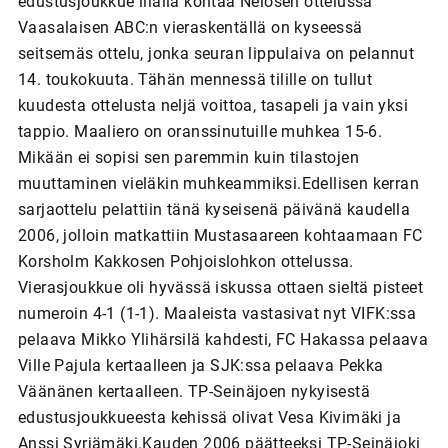
edustusjoukkue illalla kohtaa Nelosen ottelussa
Vaasalaisen ABC:n vieraskentällä on kyseessä
seitsemäs ottelu, jonka seuran lippulaiva on pelannut
14. toukokuuta. Tähän mennessä tilille on tullut
kuudesta ottelusta neljä voittoa, tasapeli ja vain yksi
tappio. Maaliero on oranssinutuille muhkea 15-6.
Mikään ei sopisi sen paremmin kuin tilastojen
muuttaminen vieläkin muhkeammiksi.Edellisen kerran
sarjaottelu pelattiin tänä kyseisenä päivänä kaudella
2006, jolloin matkattiin Mustasaareen kohtaamaan FC
Korsholm Kakkosen Pohjoislohkon ottelussa.
Vierasjoukkue oli hyvässä iskussa ottaen sieltä pisteet
numeroin 4-1 (1-1). Maaleista vastasivat nyt VIFK:ssa
pelaava Mikko Ylihärsilä kahdesti, FC Hakassa pelaava
Ville Pajula kertaalleen ja SJK:ssa pelaava Pekka
Väänänen kertaalleen. TP-Seinäjoen nykyisestä
edustusjoukkueesta kehissä olivat Vesa Kivimäki ja
Anssi Syrjämäki.Kauden 2006 päätteeksi TP-Seinäjoki