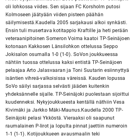
oli lohkossa viides. Sen sijaan FC Korsholm putosi
Kolmoseen jäätyään viiden pisteen päähän
säilymisestä.Kaudella 2005 sarjakausi alkoi synkästi.
Ensin tuli musertava kotitappio Kraftille ja heti perään
veteraanipitoinen Someron Voima kaatoi TP-Seinäjoen
kotonaan Kakkosen Länsilohkon ottelussa Seppo
Jokisalon osumalla 1-0 (1-0). SoVon joukkueessa
nähtiin tuossa ottelussa kaksi entistä TP-Seinäjoen
pelaajaa Arto Jalasvaaran ja Toni Suutarin esiinnyttyä
isäntien vihreä-valkoisissa väreissä. Kauden lopussa
SoVo säilyi sarjassa selvästi jääden kuitenkin
yhdeksännelle sijalle. TP-Seinäjoki puolestaan sijoittui
kuudenneksi. Nykyjoukkueesta kentällä näthiin Vesa
Kivimäki ja Jarkko Mäki-Maunus.Kaudella 2000 TP-
Seinäjoki pelasi Ykköstä. Vieraaksi oli saapunut
raumalainen P-Iirot ja lopulta pinnat jaettiin numeroin
1-1 (1-1). Kotijoukkueen avausmaalin teki