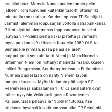
brasilialainen Marcelo Nunes puolen tunnin pelin
jälkeen. Toni Koivunen kuitenkin tasoitti ottelun 43.
minuutilla rankkarista. Kauden lopussa TP-Seinäjoki
varmisti alemman loppusarjan voitolla sarjapaikkansa.
P-Iirot sijoittui alemmassa loppusarjassa toiseksi
jäätyään TP-Seinäjoesta kaksi pistettä ja varmisti
myös paikkansa Ykkösessä.Kaudella 1989 OLS toi
Seinäjoelle ryhmän, jossa pelasi sellaiset
huippulupaukset kuin Antti Niemi ja Mika Nurmela.
Sittemmin Niemi on niittänyt mainetta maajoukkueen
lisäksi Rangersissa, Southamptonissa ja Fulhamissa.
Nurmela puolestaan on nähty Niemen tavoin
maajoukkueessa. Myös Hollannin pääsarjan SC
Heerenveen ja saksalainen 1.FC Kaiserslautern ovat
tulleet nykyisin Veikkausliigassa Rovaniemen
Palloseurassa pelaavalle ”Nurelle” tutuiksi. Itse
ottelussa hyvässä kevätkunnossa ollut TP-Seinäjoki