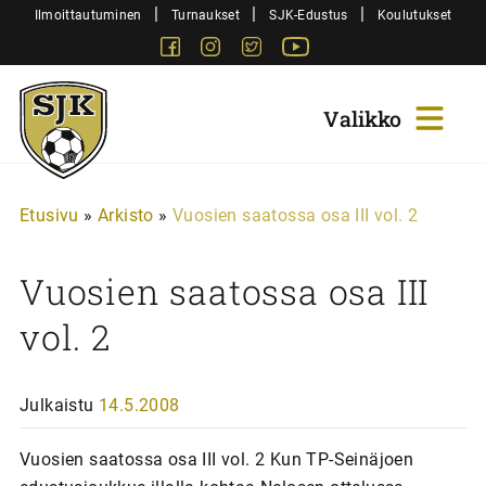
Siirry
|
|
|
Ilmoittautuminen
Turnaukset
SJK-Edustus
Koulutukset
sisältöön
Facebook
Instagram
Twitter
Youtube
Sjk-
Juniorit
Etusivu
»
Arkisto
»
Vuosien saatossa osa III vol. 2
Vuosien saatossa osa III
vol. 2
Julkaistu
14.5.2008
Vuosien saatossa osa III vol. 2 Kun TP-Seinäjoen