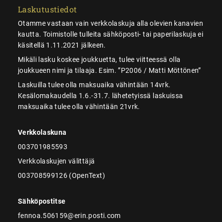
Laskutustiedot
Otamme vastaan vain verkkolaskuja alla olevien kanavien
kautta. Toimistolle tulleita sähköposti- tai paperilaskuja ei
käsitellä 1.11.2021 jälkeen.
Mikäli lasku koskee joukkuetta, tulee viitteessä olla
joukkueen nimi ja tilaaja. Esim. ”P2006 / Matti Möttönen”
Laskuilla tulee olla maksuaika vähintään 14vrk.
Kesälomakaudella 1.6.-31.7. lähetetyissä laskuissa
maksuaika tulee olla vähintään 21vrk.
Verkkolaskuna
003701985593
Verkkolaskujen välittäjä
003708599126 (OpenText)
Sähköpostitse
fennoa.506159@erin.posti.com