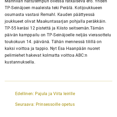
Mannilan hattutempun ollessa ratkaiseva ero. Yhden
TP-Seinäjoen maaleista teki Perälä. Kotijoukkueen
osumasta vastasi Remahl. Kauden päättyessä
joukkueet olivat Maakuntasarjan pohjalla peräkkäin.
TP-55 keräsi 12 pistettä ja Kiisto seitsemän.Tämän
päivän kamppailu on TP-Seinäjoelle neljäs vierasottelu
toukokuun 14. päivänä. Tähän mennessä tilillä on
kaksi voittoa ja tappio. Nyt Esa Haanpään nuoret
pelimiehet hakevat kolmatta voittoa ABC:n
kustannuksella.
A
Edellinen:
Pajula ja Viita leirille
r
Seuraava:
Prinsessoille opetus
t
i