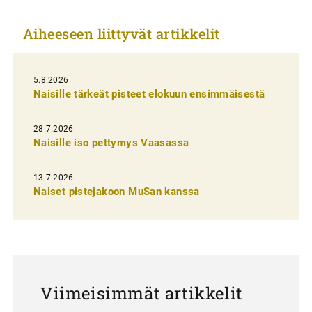
k
Aiheeseen liittyvät artikkelit
k
e
l
5.8.2026
Naisille tärkeät pisteet elokuun ensimmäisestä
i
e
28.7.2026
n
Naisille iso pettymys Vaasassa
s
13.7.2026
e
Naiset pistejakoon MuSan kanssa
l
a
u
s
Viimeisimmät artikkelit