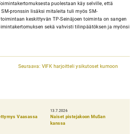
Toimintakertomuksesta puolestaan käy selville, että
n SM-pronssin lisäksi mitaleita tuli myös SM-
oritoimintaan keskittyvän TP-Seinäjoen toiminta on sangen
oimintakertomuksen sekä vahvisti tilinpäätöksen ja myönsi
Seuraava:
VIFK harjoitteli ysikutoset kumoon
13.7.2026
pettymys Vaasassa
Naiset pistejakoon MuSan
kanssa