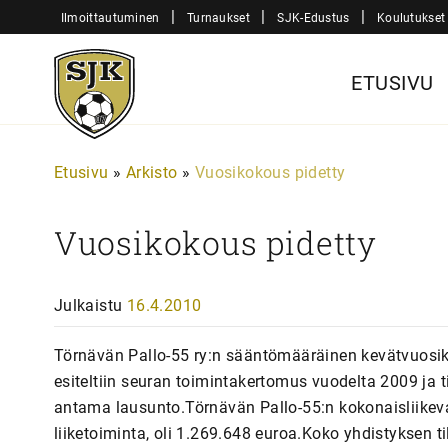
Siirry
|
|
|
Ilmoittautuminen
Turnaukset
SJK-Edustus
Koulutukset
sisältöön
Sjk-
ETUSIVU
Juniorit
Etusivu
»
Arkisto
»
Vuosikokous pidetty
Vuosikokous pidetty
Julkaistu
16.4.2010
Törnävän Pallo-55 ry:n sääntömääräinen kevätvuosikok
esiteltiin seuran toimintakertomus vuodelta 2009 ja t
antama lausunto.Törnävän Pallo-55:n kokonaisliikev
liiketoiminta, oli 1.269.648 euroa.Koko yhdistyksen ti