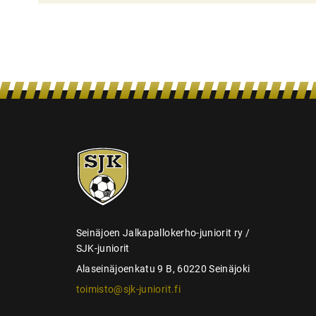
i
e
n
s
e
l
a
SJK-
u
juniorit
s
Seinäjoen Jalkapallokerho-juniorit ry /
SJK-juniorit
Alaseinäjoenkatu 9 B, 60220 Seinäjoki
toimisto@sjk-juniorit.fi