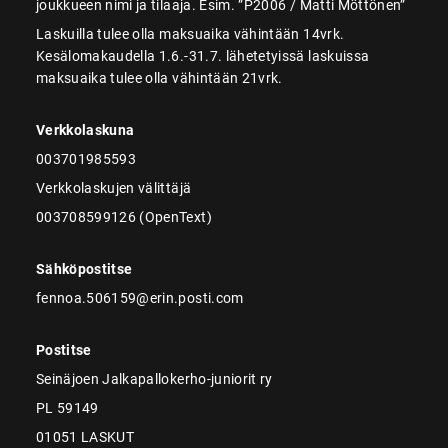
joukkueen nimi ja tilaaja. Esim. ”P2006 / Matti Möttönen”
Laskuilla tulee olla maksuaika vähintään 14vrk.
Kesälomakaudella 1.6.-31.7. lähetetyissä laskuissa
maksuaika tulee olla vähintään 21vrk.
Verkkolaskuna
003701985593
Verkkolaskujen välittäjä
003708599126 (OpenText)
Sähköpostitse
fennoa.506159@erin.posti.com
Postitse
Seinäjoen Jalkapallokerho-juniorit ry
PL 59149
01051 LASKUT