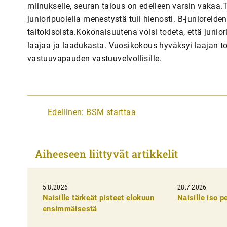
miinukselle, seuran talous on edelleen varsin vakaa.
junioripuolella menestystä tuli hienosti. B-junioreide
taitokisoista.Kokonaisuutena voisi todeta, että juni
laajaa ja laadukasta. Vuosikokous hyväksyi laajan t
vastuuvapauden vastuuvelvollisille.
A
Edellinen:
BSM starttaa
r
t
Aiheeseen liittyvät artikkelit
i
k
5.8.2026
k
28.7.2026
Naisille tärkeät pisteet elokuun
Naisille iso 
e
ensimmäisestä
l