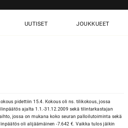
UUTISET
JOUKKUEET
ous pidettiin 15.4. Kokous oli ns. tilikokous, jossa
ilinpäätös ajalta 1.1.-31.12.2009 sekä tilintarkastajan
aihto, jossa on mukana koko seuran palloilutoiminta sekä
linpäätös oli alijäämäinen -7.642 €. Vaikka tulos jäikin