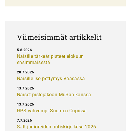
a
u
s
Viimeisimmät artikkelit
5.8.2026
Naisille tärkeät pisteet elokuun
ensimmäisestä
28.7.2026
Naisille iso pettymys Vaasassa
13.7.2026
Naiset pistejakoon MuSan kanssa
13.7.2026
HPS vahvempi Suomen Cupissa
7.7.2026
SJK-junioreiden uutiskirje kesä 2026