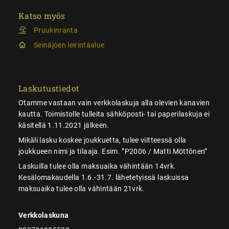
Katso myös
Pruukinranta
Seinäjoen leirintäalue
Laskutustiedot
Otamme vastaan vain verkkolaskuja alla olevien kanavien
kautta. Toimistolle tulleita sähköposti- tai paperilaskuja ei
käsitellä 1.11.2021 jälkeen.
Mikäli lasku koskee joukkuetta, tulee viitteessä olla
joukkueen nimi ja tilaaja. Esim. ”P2006 / Matti Möttönen”
Laskuilla tulee olla maksuaika vähintään 14vrk.
Kesälomakaudella 1.6.-31.7. lähetetyissä laskuissa
maksuaika tulee olla vähintään 21vrk.
Verkkolaskuna