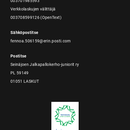
003701985593
Verkkolaskujen välittäjä
003708599126 (OpenText)
Sähköpostitse
fennoa.506159@erin.posti.com
Postitse
Seinäjoen Jalkapallokerho-juniorit ry
PL 59149
01051 LASKUT