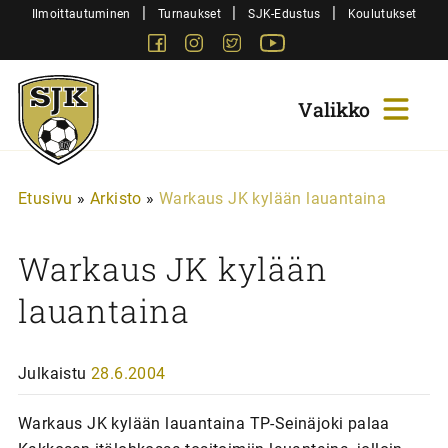
Siirry
|
|
|
Ilmoittautuminen
Turnaukset
SJK-Edustus
Koulutukset
sisältöön
Facebook
Instagram
Twitter
Youtube
Sjk-
Juniorit
Etusivu
»
Arkisto
»
Warkaus JK kylään lauantaina
Warkaus JK kylään
lauantaina
Julkaistu
28.6.2004
Warkaus JK kylään lauantaina TP-Seinäjoki palaa