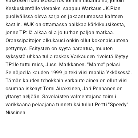
Kakkosen itälohkossa tositoimiin lauantaina, jolloin
Keskuskentälle vieraaksi saapuu Warkaus JK.Pian
puolivälissä oleva sarja on jakaantumassa kahteen
kastiin. WJK on ottamassa paikkaa kärkikuusikosta,
jonne TP:llä alkaa olla jo turhan paljon matkaa.
Oranssipaitojen alkukausi onkin ollut kokonaisuutena
pettymys. Esitysten on syytä parantua, muuten
syksystä uhkaa tulla raskas.Varkauden riveistä löytyy
TP:lle tuttu mies, Jussi Markkanen. "Mama" pelasi
Seinäjoella kauden 1999 ja teki viisi maalia Ykkösessä.
Tämän kauden tehokkain varkautelainen on ollut viisi
osumaa iskenyt Tomi Airaksinen, Jari Pennanen on
yltänyt neljään. Savolaisten valmentajana toimii
värikkäänä pelaajana tunnetuksi tullut Pertti "Speedy"
Nissinen.