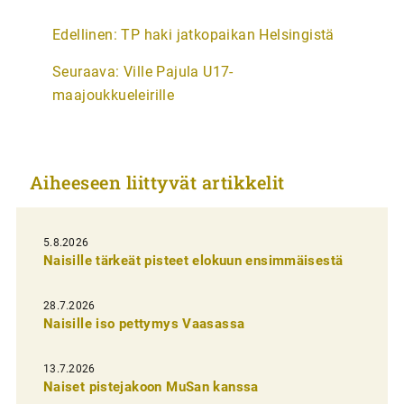
A
Edellinen:
TP haki jatkopaikan Helsingistä
r
Seuraava:
Ville Pajula U17-
t
maajoukkueleirille
i
k
k
Aiheeseen liittyvät artikkelit
e
l
i
5.8.2026
Naisille tärkeät pisteet elokuun ensimmäisestä
e
n
28.7.2026
Naisille iso pettymys Vaasassa
s
e
13.7.2026
l
Naiset pistejakoon MuSan kanssa