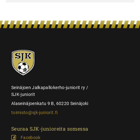
SJK-
juniorit
Seinäjoen Jalkapallokerho-juniorit ry /
SJK-juniorit
Alaseinäjoenkatu 9 B, 60220 Seinäjoki
toimisto@sjk-juniorit.fi
Seuraa SJK-junioreita somessa
Facebook