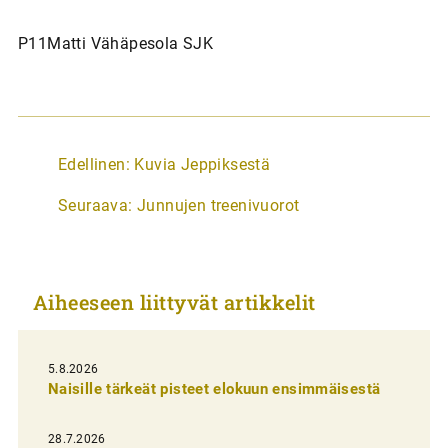
P11Matti Vähäpesola SJK
A
Edellinen:
Kuvia Jeppiksestä
r
Seuraava:
Junnujen treenivuorot
t
i
k
Aiheeseen liittyvät artikkelit
k
e
l
5.8.2026
Naisille tärkeät pisteet elokuun ensimmäisestä
i
e
28.7.2026