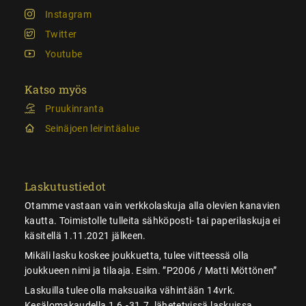
Instagram
Twitter
Youtube
Katso myös
Pruukinranta
Seinäjoen leirintäalue
Laskutustiedot
Otamme vastaan vain verkkolaskuja alla olevien kanavien
kautta. Toimistolle tulleita sähköposti- tai paperilaskuja ei
käsitellä 1.11.2021 jälkeen.
Mikäli lasku koskee joukkuetta, tulee viitteessä olla
joukkueen nimi ja tilaaja. Esim. ”P2006 / Matti Möttönen”
Laskuilla tulee olla maksuaika vähintään 14vrk.
Kesälomakaudella 1.6.-31.7. lähetetyissä laskuissa