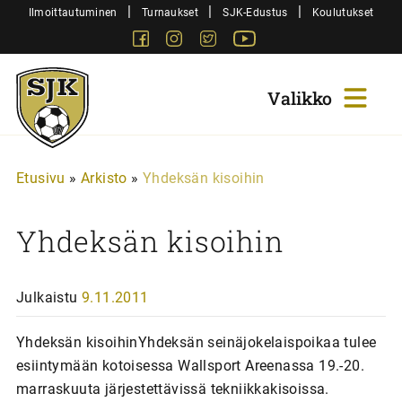
Siirry
|
|
|
Ilmoittautuminen
Turnaukset
SJK-Edustus
Koulutukset
sisältöön
Facebook
Instagram
Twitter
Youtube
Sjk-
Juniorit
Etusivu
»
Arkisto
»
Yhdeksän kisoihin
Yhdeksän kisoihin
Julkaistu
9.11.2011
Yhdeksän kisoihinYhdeksän seinäjokelaispoikaa tulee
esiintymään kotoisessa Wallsport Areenassa 19.-20.
marraskuuta järjestettävissä tekniikkakisoissa.