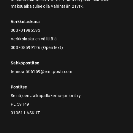
maksuaika tulee olla vähintään 21vrk.
Verkkolaskuna
003701985593
Verkkolaskujen välittäjä
003708599126 (OpenText)
Sähköpostitse
fennoa.506159@erin.posti.com
Postitse
Seinäjoen Jalkapallokerho-juniorit ry
PL 59149
01051 LASKUT