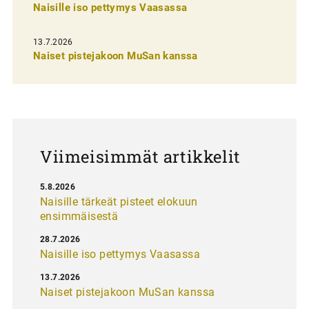
n
Naisille iso pettymys Vaasassa
s
13.7.2026
e
Naiset pistejakoon MuSan kanssa
l
a
u
s
Viimeisimmät artikkelit
5.8.2026
Naisille tärkeät pisteet elokuun
ensimmäisestä
28.7.2026
Naisille iso pettymys Vaasassa
13.7.2026
Naiset pistejakoon MuSan kanssa