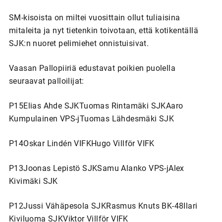
SM-kisoista on miltei vuosittain ollut tuliaisina
mitaleita ja nyt tietenkin toivotaan, että kotikentällä
SJK:n nuoret pelimiehet onnistuisivat.
Vaasan Pallopiiriä edustavat poikien puolella
seuraavat palloilijat:
P15Elias Ahde SJKTuomas Rintamäki SJKAaro
Kumpulainen VPS-jTuomas Lähdesmäki SJK
P14Oskar Lindén VIFKHugo Villför VIFK
P13Joonas Lepistö SJKSamu Alanko VPS-jAlex
Kivimäki SJK
P12Jussi Vähäpesola SJKRasmus Knuts BK-48Ilari
Kiviluoma SJKViktor Villför VIFK